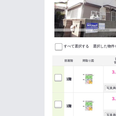
選択した物件
すべて選択する
部屋階
間取り図
3
1階
写真満
3
1階
写真満