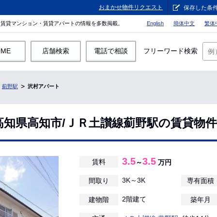
おまかせ物件リクエスト
保存した条
。賃貸マンション・賃貸アパートの情報を多数掲載。
English
簡体中文
繁体
OME
店舗検索
電話で相談
フリーワード検索
薊野駅
沢村アパート
高知県高知市/ＪＲ土讃線薊野駅の賃貸物
3.5
3.5
賃料
～
万円
3K～3K
間取り
専有面積
2階建て
建物階
築年月