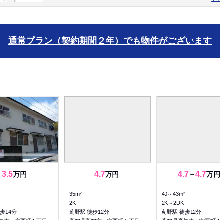
通常プラン（契約期間２年）でも物件がございます
3.5
4.7
4.7
4.7
万円
万円
～
万円
35m²
40～43m²
2K
2K～2DK
歩14分
薊野駅 徒歩12分
薊野駅 徒歩12分