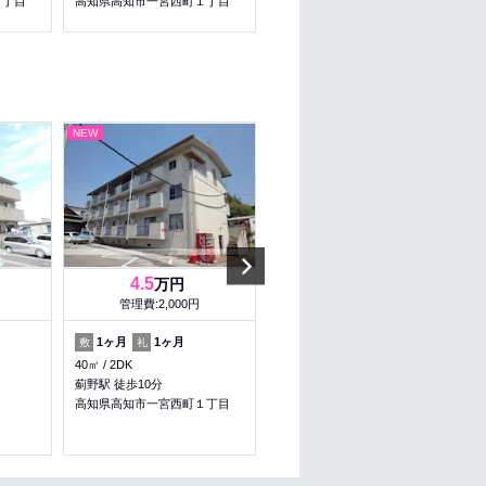
１丁目
高知県高知市一宮西町１丁目
高知県高知市薊野東町
NEW
NEW
Next
4.5
3.5
万円
万円
管理費:2,000円
管理費:－
1ヶ月
1ヶ月
－
1ヶ月
敷
礼
敷
礼
40㎡
2DK
26.49㎡
1K
薊野駅 徒歩10分
バス 一宮東門 徒歩3分
高知県高知市一宮西町１丁目
高知県高知市一宮東町５丁目
収納