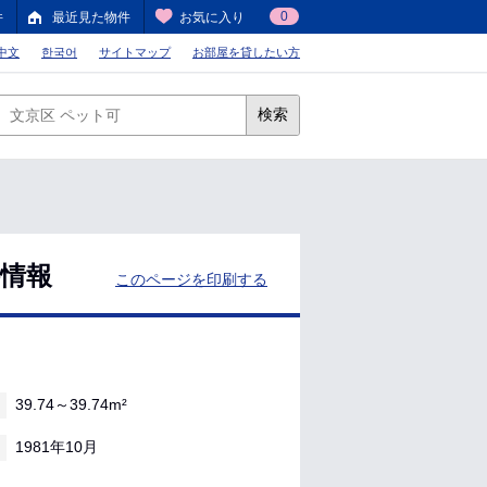
0
件
最近見た物件
お気に入り
中文
한국어
サイトマップ
お部屋を貸したい方
検索
件情報
このページを印刷する
39.74～39.74m²
1981年10月