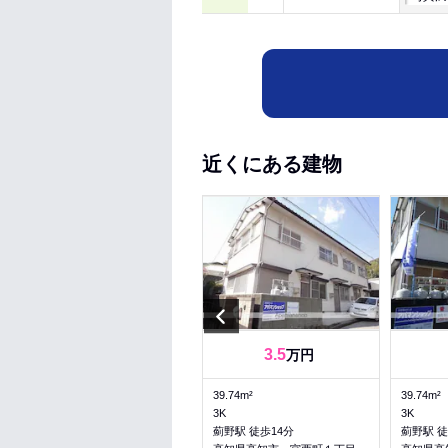
近くにある建物
Previous
5.55
5.55
3.5
～
万円
万円
29.75～29.75m²
39.74m²
39.74m²
1K～1K
3K
3K
薊野駅 徒歩7分
薊野駅 徒歩14分
薊野駅 徒