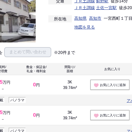
交通
ＪＲ土讃線
薊野駅
徒歩14分
ＪＲ土讃線
土佐一宮駅
徒歩2
高知県
高知市
一宮西町１丁目 2
所在地
地図を見る
まとめて問い合わせ
を
※20件まで
賃料/
敷金・保証金/
間取り/
お気に入り 
管理費
礼金・権利金
面積
.5
3K
万円
0
円
お気に入りに追加
39.74m²
－
載
パノラマ
ア
.5
3K
万円
0
円
お気に入りに追加
39.74m²
－
載
パノラマ
ア