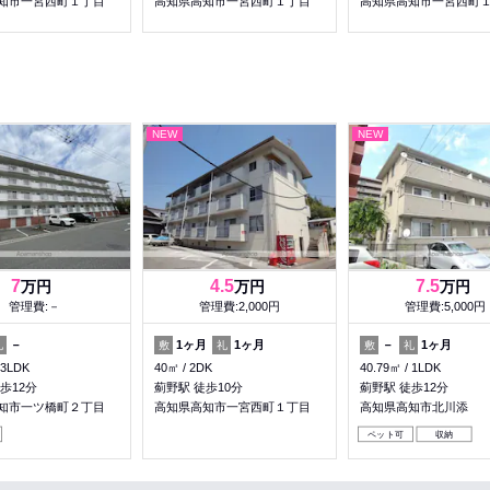
知市一宮西町１丁目
高知県高知市一宮西町１丁目
高知県高知市一宮西町
NEW
NEW
7
4.5
7.5
万円
万円
万円
管理費:－
管理費:2,000円
管理費:5,000円
－
1ヶ月
1ヶ月
－
1ヶ月
礼
敷
礼
敷
礼
3LDK
40㎡
2DK
40.79㎡
1LDK
歩12分
薊野駅 徒歩10分
薊野駅 徒歩12分
知市一ツ橋町２丁目
高知県高知市一宮西町１丁目
高知県高知市北川添
ペット可
収納