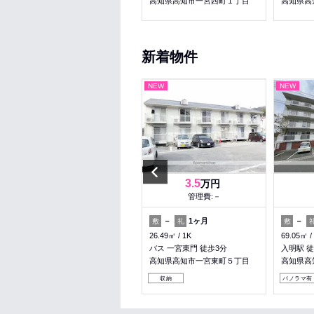
高知県高知市一宮南町１丁目
高知県高知市一宮西町１丁目
高知県高
新着物件
NEW
NEW
NEW
Previous
5.7
3.5
万円
万円
管理費:5,000円
管理費:－
1ヶ月
1ヶ月
－
1ヶ月
－
敷
礼
敷
礼
敷
40㎡
1LDK
26.49㎡
1K
69.05㎡
知寄町二丁目駅 徒歩12分
バス 一宮東門 徒歩3分
入明駅 徒
高知県高知市札場
高知県高知市一宮東町５丁目
高知県高
女性安心
収納
収納
パノラマ有