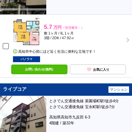
5.7
万円
（管理費等－）
敷 1ヶ月 / 礼 1ヶ月
3階 / 2DK / 47.92㎡
高知市中心部にほど近く生活に便利な立地です！
パノラマ
お問い合わせ(無料)
お気に入り
ライブコア
マンション
とさでん交通後免線 菜園場町駅/徒歩4分
とさでん交通後免線 宝永町駅/徒歩7分
高知県高知市九反田 6-3
4階建 / 築32年