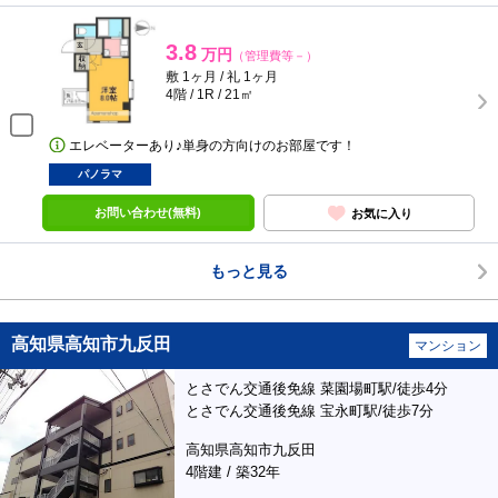
3.8
万円
（管理費等－）
敷 1ヶ月 / 礼 1ヶ月
4階 / 1R / 21㎡
エレベーターあり♪単身の方向けのお部屋です！
パノラマ
お問い合わせ(無料)
お気に入り
もっと見る
高知県高知市九反田
マンション
とさでん交通後免線 菜園場町駅/徒歩4分
とさでん交通後免線 宝永町駅/徒歩7分
高知県高知市九反田
4階建 / 築32年