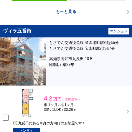
もっと見る
ヴィラ五番街
マンション
とさでん交通後免線 菜園場町駅/徒歩5分
とさでん交通後免線 宝永町駅/徒歩7分
高知県高知市九反田 10-5
5階建 / 築37年
4.2
万円
（管理費等－）
敷 1ヶ月 / 礼 1ヶ月
3階 / 1LDK / 32.26㎡
九反田にある単身の方向けのお部屋です！
パノラマ