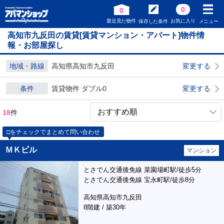
0
0
最近見た物件
お気に入り
保存した条件
メニュー
高知市九反田の賃貸[賃貸マンション・アパート]物件情
報・お部屋探し
地域・路線
高知県高知市九反田
変更する
条件
賃貸物件 ダブル0
変更する
18
件
□をチェックでまとめて問い合わせ
ＭＫビル
マンション
とさでん交通後免線 菜園場町駅/徒歩5分
とさでん交通後免線 宝永町駅/徒歩8分
高知県高知市九反田
8階建 / 築30年