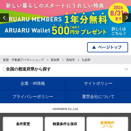
Previous
賃貸・不動産アパマンショップ
高知県
高知市
九反田
全国の都道府県から探す
企業・IR情報
サイトポリシー
プライバシーポリシー
運営会社について
©APAMAN Co.,Ltd.
新着物件
条件変更
検索条件を保存
メール