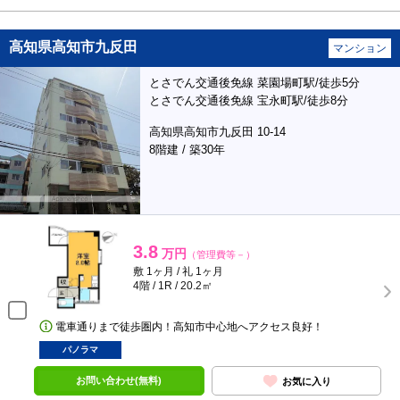
高知県高知市九反田
マンション
とさでん交通後免線 菜園場町駅/徒歩5分
とさでん交通後免線 宝永町駅/徒歩8分
高知県高知市九反田 10-14
8階建 / 築30年
3.8
万円
（管理費等－）
敷 1ヶ月 / 礼 1ヶ月
4階 / 1R / 20.2㎡
電車通りまで徒歩圏内！高知市中心地へアクセス良好！
パノラマ
お問い合わせ(無料)
お気に入り