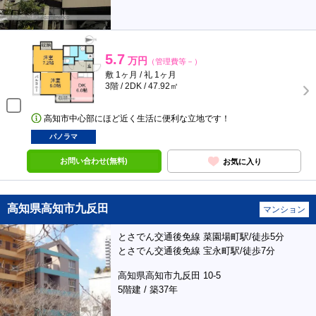
5.7
万円
（管理費等－）
敷 1ヶ月 / 礼 1ヶ月
3階 / 2DK / 47.92㎡
高知市中心部にほど近く生活に便利な立地です！
パノラマ
お問い合わせ(無料)
お気に入り
高知県高知市九反田
マンション
とさでん交通後免線 菜園場町駅/徒歩5分
とさでん交通後免線 宝永町駅/徒歩7分
高知県高知市九反田 10-5
5階建 / 築37年