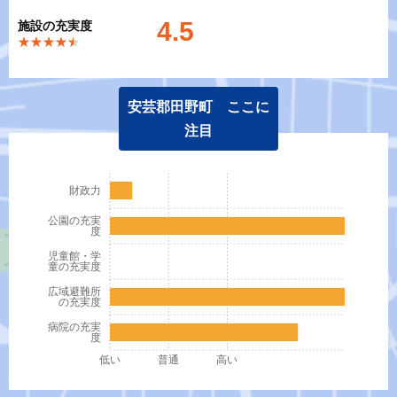
4.5
施設の充実度
★★★★★
★★★★★
安芸郡田野町 ここに
注目
財政力
公園の充実
度
児童館・学
童の充実度
広域避難所
の充実度
病院の充実
度
低い
普通
高い