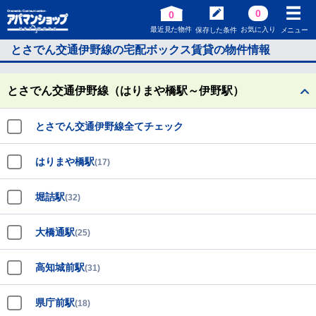
0
0
最近見た物件
お気に入り
保存した条件
メニュー
とさでん交通伊野線の宅配ボックス賃貸の物件情報
とさでん交通伊野線（はりまや橋駅～伊野駅）
とさでん交通伊野線全てチェック
はりまや橋駅
(17)
堀詰駅
(32)
大橋通駅
(25)
高知城前駅
(31)
県庁前駅
(18)