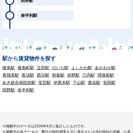
田野駅
奈半利駅
駅から賃貸物件を探す
後免駅
後免町駅
立田駅
のいち駅
よしかわ駅
あかおか駅
香我美駅
夜須駅
西分駅
和食駅
赤野駅
穴内駅
球場前駅
あき総合病院前駅
安芸駅
伊尾木駅
下山駅
唐浜駅
安田駅
田野駅
奈半利駅
※掲載中のデータは2026年4月に集計したものです。
※掲載中の各データは、弊社の独自調査を元に算出または当社独自の見解、公表