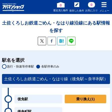
0
0
最近見た物件
お気に入り
保存した条件
メニュー
土佐くろしお鉄道ごめん・なはり線沿線にある駅情報
を探す
駅名を選択
急行・快速等停車駅
各駅停車のみ
土佐くろしお鉄道ごめん・なはり線（後免駅～奈半利駅）
後免駅
乗り換え
(1)
後免町駅