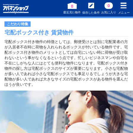
0
0
最近見た物件
お気に入り
保存した条件
メニュー
こだわり特集
宅配ボックス付き 賃貸物件
宅配ボックス付き物件の特徴としては、郵便受けとは別に宅配業者の方
が入居者不在時に荷物を入れられるボックスが付いている物件です。宅
配ボックス付き物件のメリットとしては自宅にいない時に荷物が受け取
れないという事がなくなるという点です。忙しいビジネスマンや自宅を
不在にしがちな人にはとても便利な物件になります。宅配ボックス付き
物件の探し方は宅配ボックスのサイズが重要になります。小さな宅配物
が多い人であれば小さな宅配ボックスでも事足りるでしょうが大きな宅
配物が多い人であれば大きなサイズの宅配ボックスがある物件を選んだ
ほうが良いです。