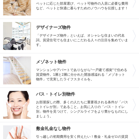
ペットに応じた部屋選び、ペット可物件の入居に必要な費用
など、ペットと快適に暮らすためのノウハウを伝授します！
デザイナーズ物件
「デザイナーズ物件」といえば、オシャレな住まいの代名
詞。賃貸住宅でも住まいにこだわる人々の注目を集めていま
す。
メゾネット物件
マンションやアパートでありながら“一戸建て感覚”で住める
賃貸物件。1層と2層に分かれた開放感溢れる「メゾネット
物件」で充実したライフスタイルを。
バス・トイレ別物件
お部屋探しの際、多くの人たちに重要視される条件が「バス
とトイレが別」であること。お気に入りの「バス・トイレ
別」物件を見つけて、シングルライフをより豊かなものにし
ましょう。
敷金礼金なし物件
引っ越しの初期費用を安く抑えたい！敷金・礼金ゼロの賃貸