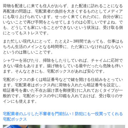
荷物を配達しに来ても住人がおらず、また配達に訪れることになる
再配達の問題は、宅配業者の負担を大きくするものとしてメディア
にも取り上げられています。せっかく来てくれたのに、自分が家に
いないことで再び手間をとらせてしまうのは心苦しいですよね。で
も、どうしても家にいることができないという状況は、受け取る側
にとってもストレスです。
また忙しい現代人にとって、たとえ2～3時間であっても、仕事はも
ちろん生活のメインとなる時間帯に、ただ家にいなければならない
というのは難しいことです。
シャワーを浴びたり、掃除をしたりしていれば、チャイムに応対で
きない場合もあります。揚げ物をしている最中だったら危険も伴い
ます。そんなときにも、宅配ボックスがあれば安心です。
宅配ボックスの多くは暗証番号などで鍵を開ける仕組みをとってい
ます。宅配業者はボックス内に荷物を入れたら暗証番号を設定し、
暗証番号を書いた不在お届け票を郵便受けに入れておくタイプが一
般的です。宅配ボックスの中に印鑑を入れておけば、受け取りのサ
インにも使えます。
宅配業者のふりした不審者を門前払い！
防犯にも一役買ってくれる
宅配ボックス