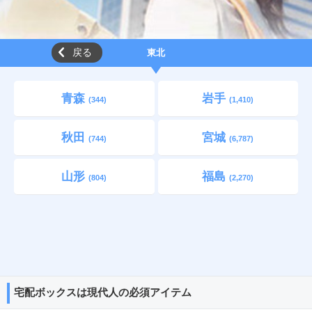
戻る
東北
青森
岩手
(344)
(1,410)
秋田
宮城
(744)
(6,787)
山形
福島
(804)
(2,270)
宅配ボックスは現代人の必須アイテム