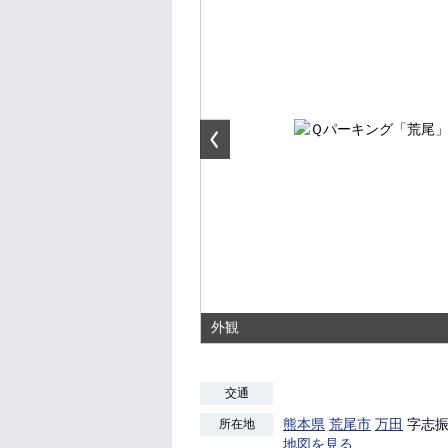
外観
交通
熊本県
荒尾市
万田
字志振1
所在地
地図を見る