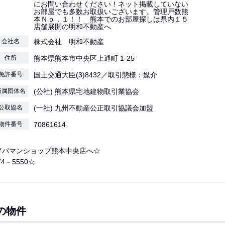
にお問い合わせください！ネット掲載していない
お部屋でも多数お取扱いございます。管理戸数熊
本Ｎｏ．１！！ 熊本でのお部屋探しは県内１５
店舗展開の明和不動産へ
会社名
株式会社 明和不動産
住所
熊本県熊本市中央区上通町 1-25
免許番号
国土交通大臣(3)8432／取引態様：媒介
所属団体名
(公社) 熊本県宅地建物取引業協会
公取協名
(一社) 九州不動産公正取引協議会加盟
物件番号
70861614
アパマンショップ熊本中央店へ☆
74－5550☆
の物件