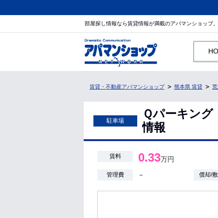
部屋探し情報なら賃貸情報が満載のアパマンショップ
H
賃貸・不動産アパマンショップ
熊本県 賃貸
荒
Ｑパーキング「
駐車場
情報
0.33
賃料
万円
－
管理費
償却/