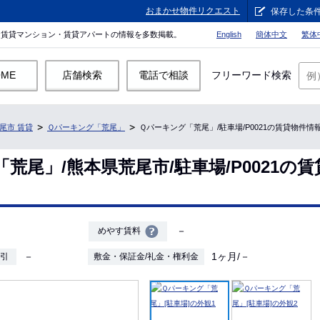
おまかせ物件リクエスト
保存した条
。賃貸マンション・賃貸アパートの情報を多数掲載。
English
簡体中文
繁体
OME
店舗検索
電話で相談
フリーワード検索
尾市 賃貸
Ｑパーキング「荒尾」
Ｑパーキング「荒尾」/駐車場/P0021の賃貸物件情
荒尾」/熊本県荒尾市/駐車場/P0021の
－
めやす賃料
－
1ヶ月/－
敷引
敷金・保証金/礼金・権利金