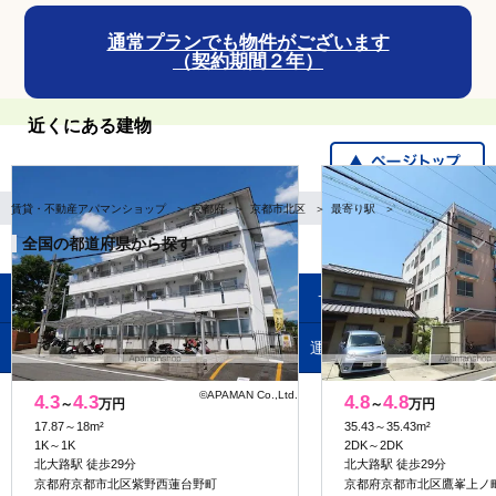
通常プランでも物件がございます
（契約期間２年）
近くにある建物
賃貸・不動産アパマンショップ
京都府
京都市北区
最寄り駅
アルティ紫野
全国の都道府県から探す
企業・IR情報
サイトポリシー
プライバシーポリシー
運営会社について
©APAMAN Co.,Ltd.
4.3
4.3
4.8
4.8
～
万円
～
万円
17.87～18m²
35.43～35.43m²
1K～1K
2DK～2DK
北大路駅 徒歩29分
北大路駅 徒歩29分
京都府京都市北区紫野西蓮台野町
京都府京都市北区鷹峯上ノ