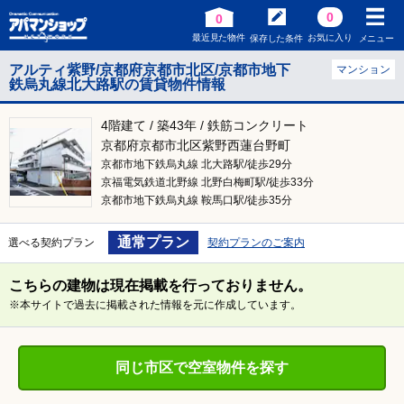
0
0
最近見た物件
お気に入り
保存した条件
メニュー
アルティ紫野/京都府京都市北区/京都市地下
マンション
鉄烏丸線北大路駅の賃貸物件情報
4階建て / 築43年 / 鉄筋コンクリート
京都府京都市北区紫野西蓮台野町
京都市地下鉄烏丸線 北大路駅/徒歩29分
京福電気鉄道北野線 北野白梅町駅/徒歩33分
京都市地下鉄烏丸線 鞍馬口駅/徒歩35分
通常プラン
選べる契約プラン
契約プランのご案内
こちらの建物は現在掲載を行っておりません。
※本サイトで過去に掲載された情報を元に作成しています。
同じ市区で空室物件を探す