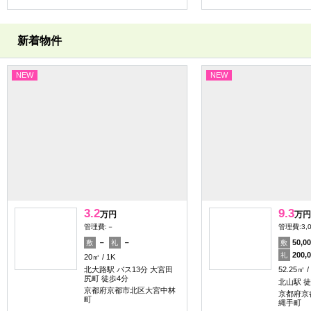
新着物件
NEW
NEW
3.2
9.3
万円
万円
管理費:－
管理費:3,
－
－
50,0
敷
礼
敷
200,
礼
20㎡
1K
北大路駅 バス13分 大宮田
52.25㎡
尻町 徒歩4分
北山駅 徒
京都府京都市北区大宮中林
京都府京
町
縄手町