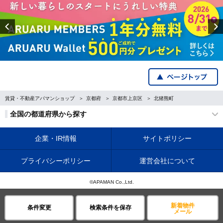
Previous
賃貸・不動産アパマンショップ
京都府
京都市上京区
北猪熊町
全国の都道府県から探す
企業・IR情報
サイトポリシー
プライバシーポリシー
運営会社について
©APAMAN Co.,Ltd.
新着物件
条件変更
検索条件を保存
メール