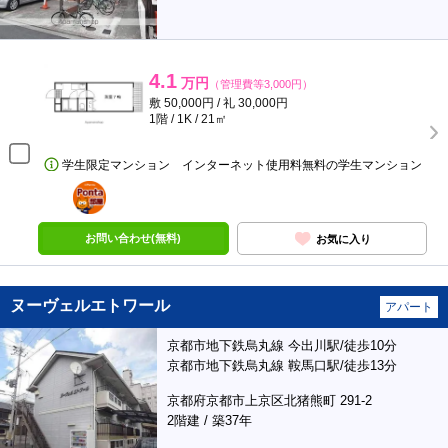
4.1
万円
（管理費等3,000円）
敷 50,000円 / 礼 30,000円
1階 / 1K / 21㎡
学生限定マンション インターネット使用料無料の学生マンション
ポンタ
部屋
お問い合わせ(無料)
お気に入り
ヌーヴェルエトワール
アパート
京都市地下鉄烏丸線 今出川駅/徒歩10分
京都市地下鉄烏丸線 鞍馬口駅/徒歩13分
京都府京都市上京区北猪熊町 291-2
2階建 / 築37年