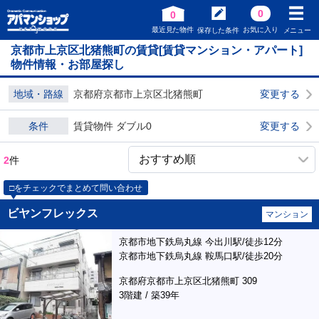
0
0
最近見た物件
お気に入り
保存した条件
メニュー
京都市上京区北猪熊町の賃貸[賃貸マンション・アパート]
物件情報・お部屋探し
地域・路線
京都府京都市上京区北猪熊町
変更する
条件
賃貸物件 ダブル0
変更する
2
件
□をチェックでまとめて問い合わせ
ビヤンフレックス
マンション
京都市地下鉄烏丸線 今出川駅/徒歩12分
京都市地下鉄烏丸線 鞍馬口駅/徒歩20分
京都府京都市上京区北猪熊町 309
3階建 / 築39年