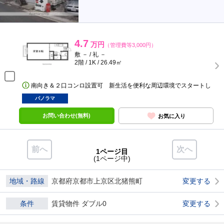
4.7
万円
（管理費等3,000円）
敷 － / 礼 －
2階 / 1K / 26.49㎡
南向き＆２口コンロ設置可 新生活を便利な周辺環境でスタートし
パノラマ
お問い合わせ(無料)
お気に入り
前へ
次へ
1ページ目
(1ページ中)
地域・路線
京都府京都市上京区北猪熊町
変更する
条件
賃貸物件 ダブル0
変更する