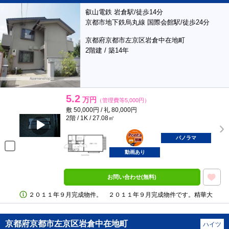
叡山電鉄 岩倉駅/徒歩14分
京都市地下鉄烏丸線 国際会館駅/徒歩24分
京都府京都市左京区岩倉中在地町
2階建 / 築14年
5.2
万円
（管理費等5,000円）
敷 50,000円 / 礼 80,000円
2階 / 1K / 27.08㎡
ポンタ
部屋
パノラマ
動画あり
お問い合わせ(無料)
２０１１年９月完成物件。 ２０１１年９月完成物件です。精華大
京都府京都市左京区岩倉中在地町
ハイツ