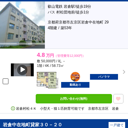
叡山電鉄 岩倉駅/徒歩19分
バス 村松団地前/徒歩1分
京都府京都市左京区岩倉中在地町 29
4階建 / 築53年
4.8
万円
（管理費等12,000円）
敷 50,000円 / 礼 －
1階 / 4K / 58.73㎡
ポンタ
部屋
パノラマ
動画あり
お問い合わせ(無料)
岩倉村松４Ｋ 小型犬・猫１匹飼育可能です 京都市左京区 岩倉
岩倉中在地町貸家３０－２０
一戸建て