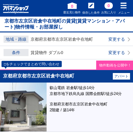
0
0
最近見た物件
お気に入り
保存した条件
メニュー
京都市左京区岩倉中在地町の賃貸[賃貸マンション・アパ
ート]物件情報・お部屋探し
地域・路線
京都府京都市左京区岩倉中在地町
変更する
条件
賃貸物件 ダブル0
変更する
□をチェックでまとめて問い合わせ
物件動画を公開中！
京都府京都市左京区岩倉中在地町
アパート
叡山電鉄 岩倉駅/徒歩14分
京都市地下鉄烏丸線 国際会館駅/徒歩24分
京都府京都市左京区岩倉中在地町
2階建 / 築14年