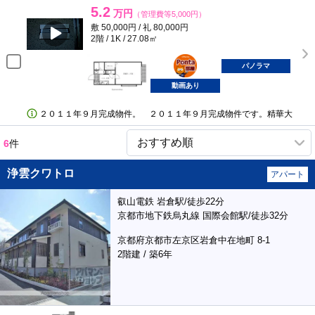
5.2
万円
（管理費等5,000円）
敷 50,000円 / 礼 80,000円
2階 / 1K / 27.08㎡
ポンタ
部屋
パノラマ
動画あり
２０１１年９月完成物件。 ２０１１年９月完成物件です。精華大
6
件
浄雲クワトロ
アパート
叡山電鉄 岩倉駅/徒歩22分
京都市地下鉄烏丸線 国際会館駅/徒歩32分
京都府京都市左京区岩倉中在地町 8-1
2階建 / 築6年