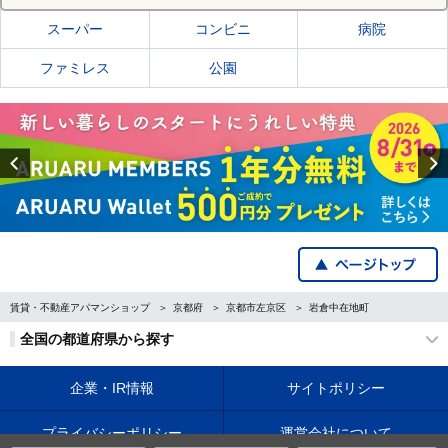
スーパー
コンビニ
病院
ファミレス
公園
Previous
賃貸・不動産アパマンショップ
京都府
京都市左京区
岩倉中在地町
全国の都道府県から探す
企業・IR情報
サイトポリシー
プライバシーポリシー
運営会社について