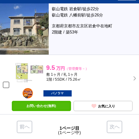
叡山電鉄 岩倉駅/徒歩22分
叡山電鉄 八幡前駅/徒歩26分
京都府京都市左京区岩倉中在地町
2階建 / 築53年
9.5
万円
（管理費等－）
敷 1ヶ月 / 礼 1ヶ月
1階 / 5SDK / 75.26㎡
ポンタ
部屋
パノラマ
お問い合わせ(無料)
お気に入り
前へ
次へ
1ページ目
(1ページ中)