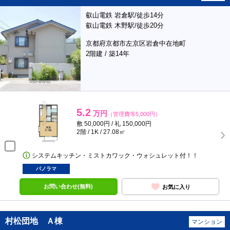
叡山電鉄 岩倉駅/徒歩14分
叡山電鉄 木野駅/徒歩20分
京都府京都市左京区岩倉中在地町
2階建 / 築14年
5.2
万円
（管理費等5,000円）
敷 50,000円 / 礼 150,000円
2階 / 1K / 27.08㎡
システムキッチン・ミストカワック・ウォシュレット付！！
パノラマ
お問い合わせ(無料)
お気に入り
村松団地 Ａ棟
マンション