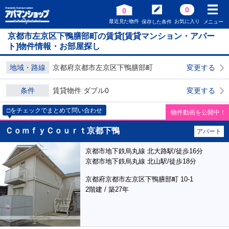
0
0
最近見た物件
お気に入り
保存した条件
メニュー
京都市左京区下鴨膳部町の賃貸[賃貸マンション・アパー
ト]物件情報・お部屋探し
地域・路線
京都府京都市左京区下鴨膳部町
変更する
条件
賃貸物件 ダブル0
変更する
□をチェックでまとめて問い合わせ
物件動画を公開中！
ＣｏｍｆｙＣｏｕｒｔ京都下鴨
アパート
京都市地下鉄烏丸線 北大路駅/徒歩16分
京都市地下鉄烏丸線 北山駅/徒歩18分
京都府京都市左京区下鴨膳部町 10-1
2階建 / 築27年