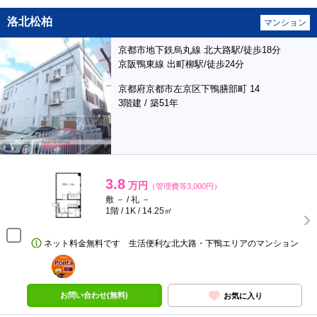
洛北松柏
マンション
京都市地下鉄烏丸線 北大路駅/徒歩18分
京阪鴨東線 出町柳駅/徒歩24分
京都府京都市左京区下鴨膳部町 14
3階建 / 築51年
3.8
万円
（管理費等3,000円）
敷 － / 礼 －
1階 / 1K / 14.25㎡
ネット料金無料です 生活便利な北大路・下鴨エリアのマンション
ポンタ
部屋
お問い合わせ(無料)
お気に入り