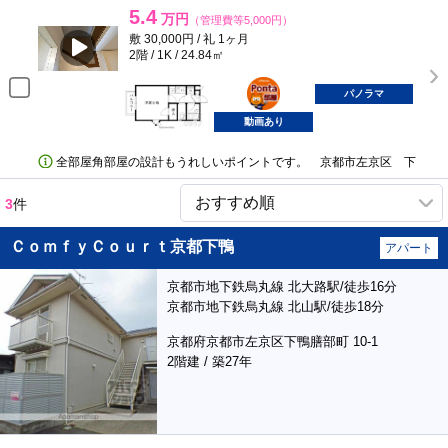
5.4
万円
（管理費等5,000円）
敷 30,000円 / 礼 1ヶ月
2階 / 1K / 24.84㎡
ポンタ
部屋
パノラマ
動画あり
全部屋角部屋の設計もうれしいポイントです。 京都市左京区 下
3
件
ＣｏｍｆｙＣｏｕｒｔ京都下鴨
アパート
京都市地下鉄烏丸線 北大路駅/徒歩16分
京都市地下鉄烏丸線 北山駅/徒歩18分
京都府京都市左京区下鴨膳部町 10-1
2階建 / 築27年