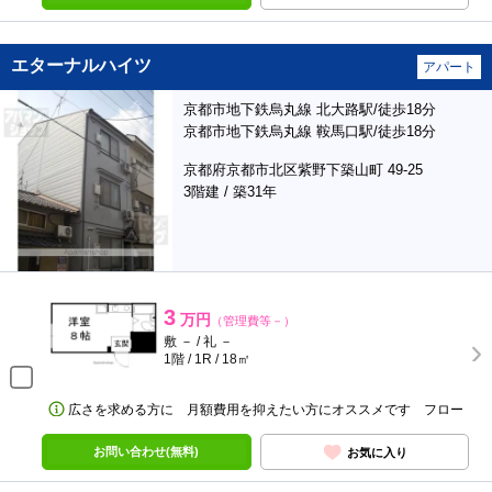
エターナルハイツ
アパート
京都市地下鉄烏丸線 北大路駅/徒歩18分
京都市地下鉄烏丸線 鞍馬口駅/徒歩18分
京都府京都市北区紫野下築山町 49-25
3階建 / 築31年
3
万円
（管理費等－）
敷 － / 礼 －
1階 / 1R / 18㎡
広さを求める方に 月額費用を抑えたい方にオススメです フロー
お問い合わせ(無料)
お気に入り