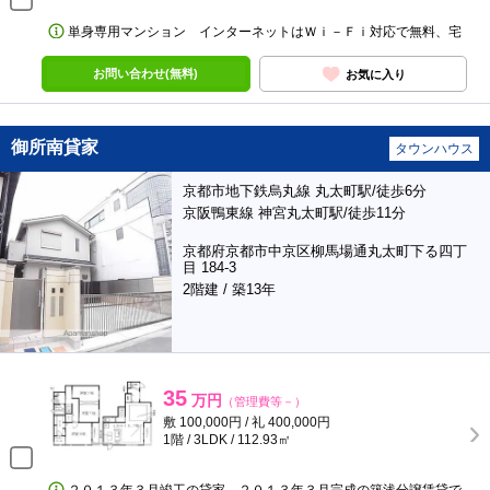
単身専用マンション インターネットはＷｉ－Ｆｉ対応で無料、宅
お問い合わせ(無料)
お気に入り
御所南貸家
タウンハウス
京都市地下鉄烏丸線 丸太町駅/徒歩6分
京阪鴨東線 神宮丸太町駅/徒歩11分
京都府京都市中京区柳馬場通丸太町下る四丁
目 184-3
2階建 / 築13年
35
万円
（管理費等－）
敷 100,000円 / 礼 400,000円
1階 / 3LDK / 112.93㎡