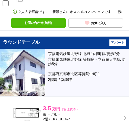
２人入居可能です。 新婚さんにオススメのマンションです。 洗
お問い合わせ(無料)
お気に入り
ラウンドテーブル
アパート
京福電気鉄道北野線 北野白梅町駅/徒歩7分
京福電気鉄道北野線 等持院・立命館大学駅/徒
歩5分
京都府京都市北区等持院中町 1
2階建 / 築38年
3.5
万円
（管理費等－）
敷 － / 礼 －
2階 / 1K / 19.14㎡