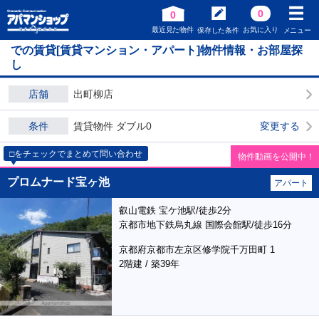
0
0
最近見た物件
お気に入り
保存した条件
メニュー
での賃貸[賃貸マンション・アパート]物件情報・お部屋探
し
店舗
出町柳店
条件
賃貸物件 ダブル0
変更する
□をチェックでまとめて問い合わせ
物件動画を公開中！
プロムナード宝ヶ池
アパート
叡山電鉄 宝ケ池駅/徒歩2分
京都市地下鉄烏丸線 国際会館駅/徒歩16分
京都府京都市左京区修学院千万田町 1
2階建 / 築39年