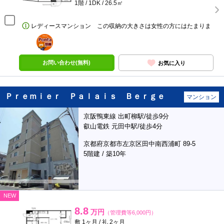
1階 / 1DK / 26.5㎡
レディースマンション この収納の大きさは女性の方にはたまりま
ポンタ
部屋
お問い合わせ(無料)
お気に入り
Ｐｒｅｍｉｅｒ Ｐａｌａｉｓ Ｂｅｒｇｅ
マンション
京阪鴨東線 出町柳駅/徒歩9分
叡山電鉄 元田中駅/徒歩4分
京都府京都市左京区田中南西浦町 89-5
5階建 / 築10年
NEW
8.8
万円
（管理費等6,000円）
敷 1ヶ月 / 礼 2ヶ月