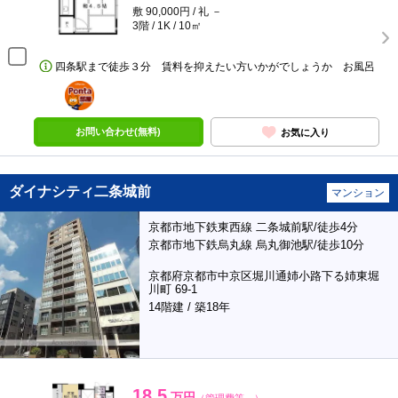
敷 90,000円 / 礼 －
3階 / 1K / 10㎡
四条駅まで徒歩３分 賃料を抑えたい方いかがでしょうか お風呂
ポンタ
部屋
お問い合わせ(無料)
お気に入り
ダイナシティ二条城前
マンション
京都市地下鉄東西線 二条城前駅/徒歩4分
京都市地下鉄烏丸線 烏丸御池駅/徒歩10分
京都府京都市中京区堀川通姉小路下る姉東堀
川町 69-1
14階建 / 築18年
18.5
万円