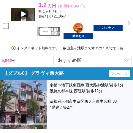
3.2
万円
（管理費等5,000円）
敷 1ヶ月 / 礼 －
1階 / 1K / 21.06㎡
ポンタ
部屋
パノラマ
動画あり
インターネット無料です。 叡山宝ヶ池駅まですぐの１Ｋです（徒
5,962
件
【ダブル0】 グラヴィ西大路
マンション
京都市地下鉄東西線 西大路御池駅/徒歩1分
阪急京都本線 西院駅/徒歩12分
京都府京都市中京区西ノ京東中合町 33
4階建 / 築27年