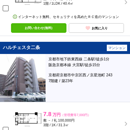
1階 / 1LDK / 40.4㎡
インターネット無料、セキュリティを高めたＲＣ造のマンション
お問い合わせ(無料)
お気に入り
ハルチェスタ二条
マンション
京都市地下鉄東西線 二条駅/徒歩1分
阪急京都本線 大宮駅/徒歩15分
京都府京都市中京区西ノ京星池町 243
7階建 / 築23年
7.8
万円
（管理費等7,000円）
敷 － / 礼 100,000円
3階 / 1K / 31.3㎡