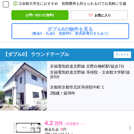
立命館大学生におすすめ 初期費用も抑えられるのでお気軽に引越
お問い合わせ(無料)
お気に入り
ダブル0の物件を見る
(敷金0・礼金0、更新料0、家具家電付きもあり)
【ダブル0】 ラウンドテーブル
アパート
京福電気鉄道北野線 北野白梅町駅/徒歩7分
京福電気鉄道北野線 等持院・立命館大学駅/徒
歩5分
京都府京都市北区等持院中町 1
2階建 / 築38年
4.2
万円
（管理費等－）
敷金礼金 :
0
円