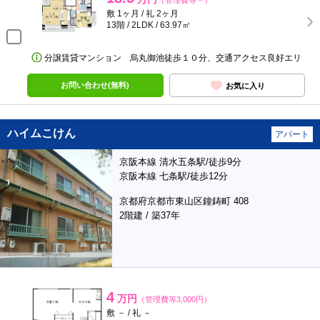
（管理費等－）
敷 1ヶ月 / 礼 2ヶ月
13階 / 2LDK / 63.97㎡
分譲賃貸マンション 烏丸御池徒歩１０分、交通アクセス良好エリ
お問い合わせ(無料)
お気に入り
ハイムこけん
アパート
京阪本線 清水五条駅/徒歩9分
京阪本線 七条駅/徒歩12分
京都府京都市東山区鐘鋳町 408
2階建 / 築37年
4
万円
（管理費等3,000円）
敷 － / 礼 －