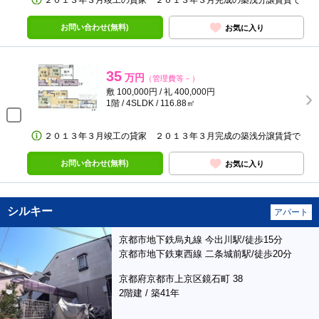
２０１３年３月竣工の貸家 ２０１３年３月完成の築浅分譲賃貸で
お問い合わせ(無料)
お気に入り
35
万円
（管理費等－）
敷 100,000円 / 礼 400,000円
1階 / 4SLDK / 116.88㎡
２０１３年３月竣工の貸家 ２０１３年３月完成の築浅分譲賃貸で
お問い合わせ(無料)
お気に入り
シルキー
アパート
京都市地下鉄烏丸線 今出川駅/徒歩15分
京都市地下鉄東西線 二条城前駅/徒歩20分
京都府京都市上京区鏡石町 38
2階建 / 築41年