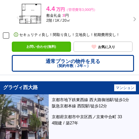
4.4
万円
（管理費等3,000円）
敷金礼金 :
0
円
2階 / 1K / 20㎡
セキュリティ良し！間取り良し！立地良し！初期費用安し！
お問い合わせ(無料)
お気に入り
通常プランの物件を見る
（契約年数：2年～）
グラヴィ西大路
マンション
京都市地下鉄東西線 西大路御池駅/徒歩1分
阪急京都本線 西院駅/徒歩12分
京都府京都市中京区西ノ京東中合町 33
4階建 / 築27年