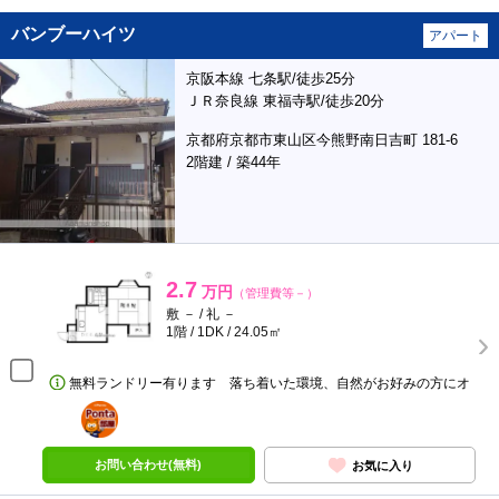
バンブーハイツ
アパート
京阪本線 七条駅/徒歩25分
ＪＲ奈良線 東福寺駅/徒歩20分
京都府京都市東山区今熊野南日吉町 181-6
2階建 / 築44年
2.7
万円
（管理費等－）
敷 － / 礼 －
1階 / 1DK / 24.05㎡
無料ランドリー有ります 落ち着いた環境、自然がお好みの方にオ
ポンタ
部屋
お問い合わせ(無料)
お気に入り