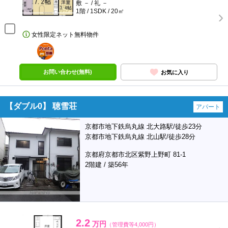
敷 － / 礼 －
1階 / 1SDK / 20㎡
女性限定ネット無料物件
ポンタ
部屋
お問い合わせ(無料)
お気に入り
【ダブル0】 聴雪荘
アパート
京都市地下鉄烏丸線 北大路駅/徒歩23分
京都市地下鉄烏丸線 北山駅/徒歩28分
京都府京都市北区紫野上野町 81-1
2階建 / 築56年
2.2
万円
（管理費等4,000円）