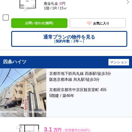
敷金礼金 :
0
円
1階 / 1R / 15㎡
お問い合わせ(無料)
お気に入り
通常プランの物件を見る
（契約年数：2年～）
四条ハイツ
マンション
京都市地下鉄烏丸線 四条駅/徒歩3分
阪急京都本線 烏丸駅/徒歩3分
京都府京都市中京区観音堂町 455
5階建 / 築46年
3.1
万円
（管理費等3,000円）