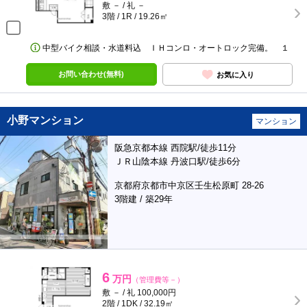
敷 － / 礼 －
3階 / 1R / 19.26㎡
中型バイク相談・水道料込 ＩＨコンロ・オートロック完備。 １
お問い合わせ(無料)
お気に入り
小野マンション
マンション
阪急京都本線 西院駅/徒歩11分
ＪＲ山陰本線 丹波口駅/徒歩6分
京都府京都市中京区壬生松原町 28-26
3階建 / 築29年
6
万円
（管理費等－）
敷 － / 礼 100,000円
2階 / 1DK / 32.19㎡