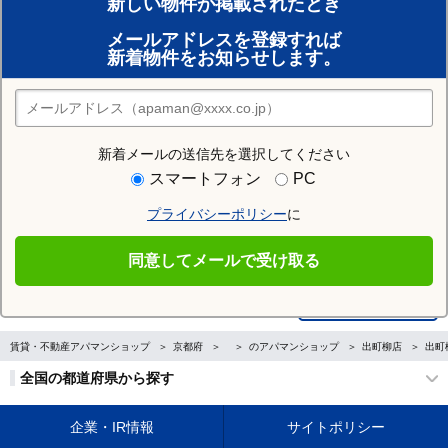
新しい物件が掲載されたとき
賃貸のプロがお部屋探し！
メールアドレスを登録すれば
おまかせ物件リクエスト
新着物件をお知らせします。
住みたい街の店舗を探す
店舗検索
新着メールの送信先を選択してください
スマートフォン
PC
Previous
プライバシーポリシー
に
同意してメールで受け取る
賃貸・不動産アパマンショップ
京都府
のアパマンショップ
出町柳店
出町
全国の都道府県から探す
企業・IR情報
サイトポリシー