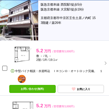
阪急京都本線 西院駅/徒歩5分
阪急京都本線 大宮駅/徒歩19分
京都府京都市中京区壬生土居ノ内町 15
3階建 / 築26年
5.2
万円
（管理費等3,000円）
敷 － / 礼 －
2階 / 1R / 19.1㎡
中型バイク相談・水道料込 ＩＨコンロ・オートロック完備。 １
ポンタ
部屋
お問い合わせ(無料)
お気に入り
5.2
万円
（管理費等3,000円）