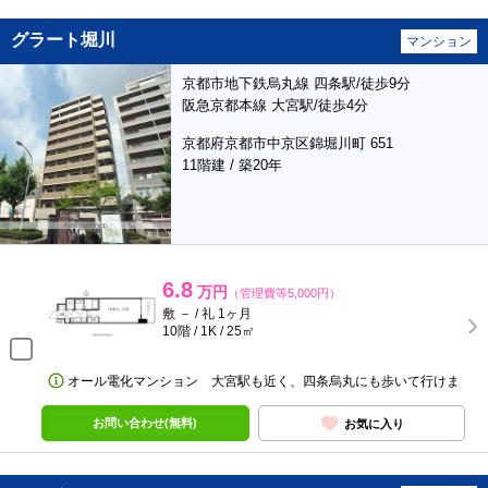
グラート堀川
マンション
京都市地下鉄烏丸線 四条駅/徒歩9分
阪急京都本線 大宮駅/徒歩4分
京都府京都市中京区錦堀川町 651
11階建 / 築20年
6.8
万円
（管理費等5,000円）
敷 － / 礼 1ヶ月
10階 / 1K / 25㎡
オール電化マンション 大宮駅も近く、四条烏丸にも歩いて行けま
お問い合わせ(無料)
お気に入り