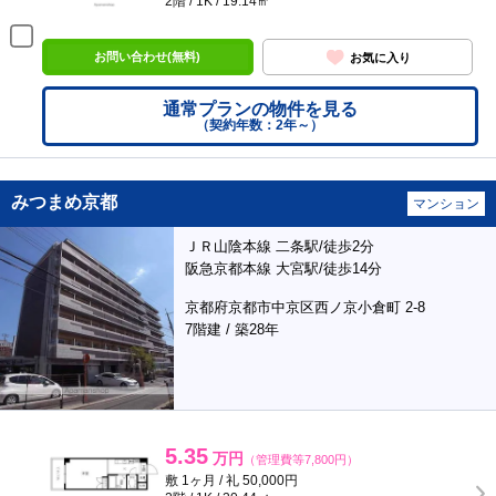
2階 / 1K / 19.14㎡
お問い合わせ(無料)
お気に入り
通常プランの物件を見る
（契約年数：2年～）
みつまめ京都
マンション
ＪＲ山陰本線 二条駅/徒歩2分
阪急京都本線 大宮駅/徒歩14分
京都府京都市中京区西ノ京小倉町 2-8
7階建 / 築28年
5.35
万円
（管理費等7,800円）
敷 1ヶ月 / 礼 50,000円