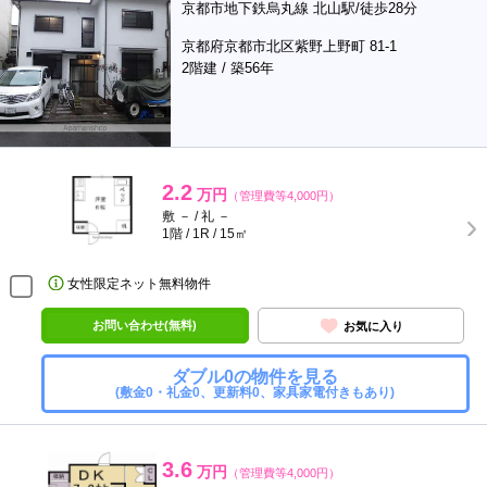
京都市地下鉄烏丸線 北山駅/徒歩28分
京都府京都市北区紫野上野町 81-1
2階建 / 築56年
2.2
万円
（管理費等4,000円）
敷 － / 礼 －
1階 / 1R / 15㎡
女性限定ネット無料物件
お問い合わせ(無料)
お気に入り
ダブル0の物件を見る
(敷金0・礼金0、更新料0、家具家電付きもあり)
3.6
万円
（管理費等4,000円）