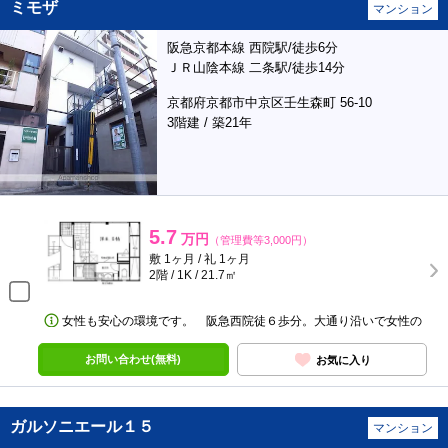
ミモザ
マンション
阪急京都本線 西院駅/徒歩6分
ＪＲ山陰本線 二条駅/徒歩14分
京都府京都市中京区壬生森町 56-10
3階建 / 築21年
5.7
万円
（管理費等3,000円）
敷 1ヶ月 / 礼 1ヶ月
2階 / 1K / 21.7㎡
女性も安心の環境です。 阪急西院徒６歩分。大通り沿いで女性の
お問い合わせ(無料)
お気に入り
ガルソニエール１５
マンション