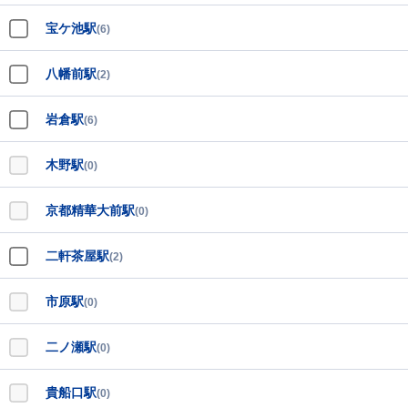
宝ケ池駅
(6)
八幡前駅
(2)
岩倉駅
(6)
木野駅
(0)
京都精華大前駅
(0)
二軒茶屋駅
(2)
市原駅
(0)
二ノ瀬駅
(0)
貴船口駅
(0)