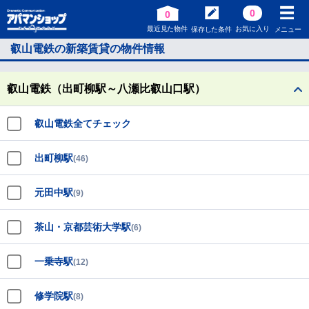
0
0
最近見た物件
お気に入り
保存した条件
メニュー
叡山電鉄の新築賃貸の物件情報
叡山電鉄（出町柳駅～八瀬比叡山口駅）
叡山電鉄全てチェック
出町柳駅
(46)
元田中駅
(9)
茶山・京都芸術大学駅
(6)
一乗寺駅
(12)
修学院駅
(8)