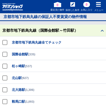
0
0
最近見た物件
お気に入り
保存した条件
メニュー
京都市地下鉄烏丸線の保証人不要賃貸の物件情報
京都市地下鉄烏丸線（国際会館駅～竹田駅）
京都市地下鉄烏丸線全てチェック
国際会館駅
(335)
松ヶ崎駅
(537)
北山駅
(927)
北大路駅
(1,306)
鞍馬口駅
(1,093)