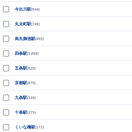
今出川駅
(944)
丸太町駅
(746)
烏丸御池駅
(665)
四条駅
(1,069)
五条駅
(629)
京都駅
(879)
九条駅
(326)
十条駅
(275)
くいな橋駅
(172)