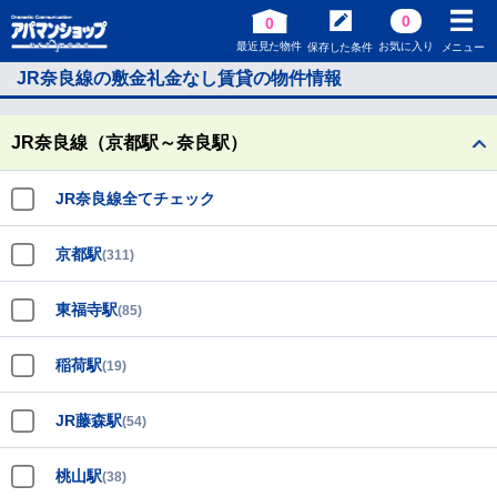
0
0
最近見た物件
お気に入り
保存した条件
メニュー
JR奈良線の敷金礼金なし賃貸の物件情報
JR奈良線（京都駅～奈良駅）
JR奈良線全てチェック
京都駅
(311)
東福寺駅
(85)
稲荷駅
(19)
JR藤森駅
(54)
桃山駅
(38)