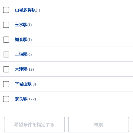
山城多賀駅
(1)
玉水駅
(1)
棚倉駅
(1)
上狛駅
(0)
木津駅
(19)
平城山駅
(3)
奈良駅
(172)
希望条件を指定する
検索