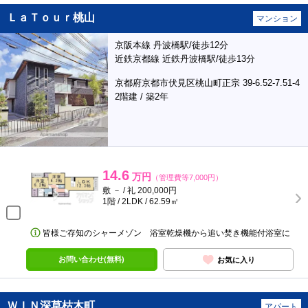
ＬａＴｏｕｒ桃山
マンション
京阪本線 丹波橋駅/徒歩12分
近鉄京都線 近鉄丹波橋駅/徒歩13分
京都府京都市伏見区桃山町正宗 39-6.52-7.51-4
2階建 / 築2年
14.6
万円
（管理費等7,000円）
敷 － / 礼 200,000円
1階 / 2LDK / 62.59㎡
皆様ご存知のシャーメゾン 浴室乾燥機から追い焚き機能付浴室に
お問い合わせ(無料)
お気に入り
ＷＩＮ深草枯木町
アパート