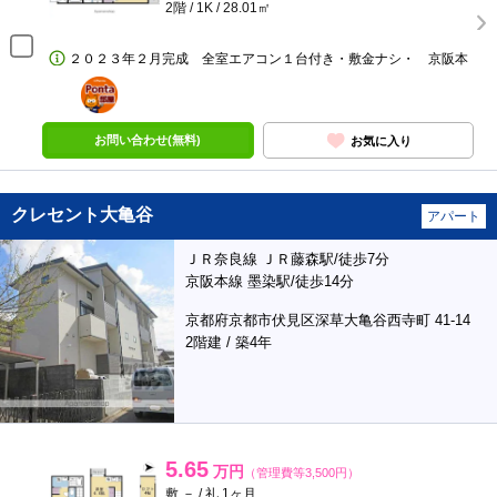
2階 / 1K / 28.01㎡
２０２３年２月完成 全室エアコン１台付き・敷金ナシ・ 京阪本
ポンタ
部屋
お問い合わせ(無料)
お気に入り
クレセント大亀谷
アパート
ＪＲ奈良線 ＪＲ藤森駅/徒歩7分
京阪本線 墨染駅/徒歩14分
京都府京都市伏見区深草大亀谷西寺町 41-14
2階建 / 築4年
5.65
万円
（管理費等3,500円）
敷 － / 礼 1ヶ月