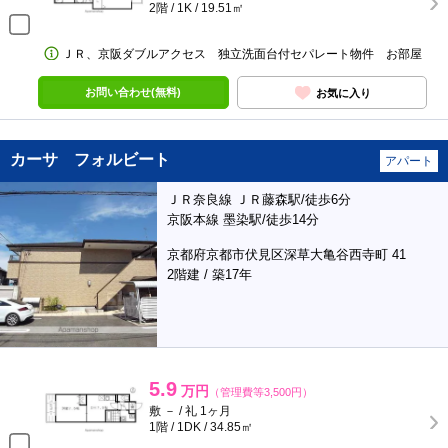
2階 / 1K / 19.51㎡
ＪＲ、京阪ダブルアクセス 独立洗面台付セパレート物件 お部屋
お問い合わせ(無料)
お気に入り
カーサ フォルビート
アパート
ＪＲ奈良線 ＪＲ藤森駅/徒歩6分
京阪本線 墨染駅/徒歩14分
京都府京都市伏見区深草大亀谷西寺町 41
2階建 / 築17年
5.9
万円
（管理費等3,500円）
敷 － / 礼 1ヶ月
1階 / 1DK / 34.85㎡