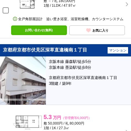
敷 － / 礼 180,000円
1階 / 1LDK / 47.97㎡
全戸角部屋設計 追い焚き浴室、浴室乾燥機、カウンターシステム
お問い合わせ(無料)
お気に入り
京都府京都市伏見区深草直違橋南１丁目
マンション
京阪本線 藤森駅/徒歩5分
京阪本線 墨染駅/徒歩8分
京都府京都市伏見区深草直違橋南１丁目
3階建 / 築9年
5.3
万円
（管理費等6,000円）
敷 50,000円 / 礼 80,000円
1階 / 1K / 27.3㎡