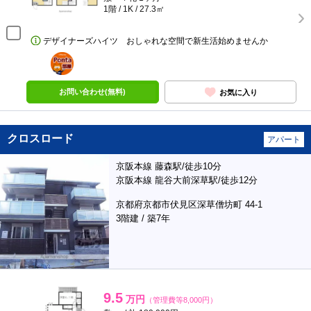
1階 / 1K / 27.3㎡
デザイナーズハイツ おしゃれな空間で新生活始めませんか
ポンタ
部屋
お問い合わせ(無料)
お気に入り
クロスロード
アパート
京阪本線 藤森駅/徒歩10分
京阪本線 龍谷大前深草駅/徒歩12分
京都府京都市伏見区深草僧坊町 44-1
3階建 / 築7年
9.5
万円
（管理費等8,000円）