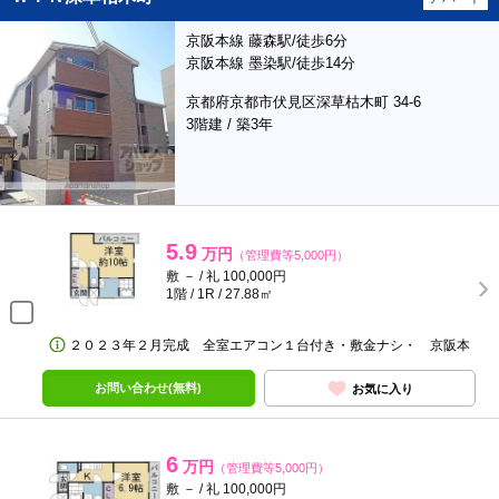
京阪本線 藤森駅/徒歩6分
京阪本線 墨染駅/徒歩14分
京都府京都市伏見区深草枯木町 34-6
3階建 / 築3年
5.9
万円
（管理費等5,000円）
敷 － / 礼 100,000円
1階 / 1R / 27.88㎡
２０２３年２月完成 全室エアコン１台付き・敷金ナシ・ 京阪本
お問い合わせ(無料)
お気に入り
6
万円
（管理費等5,000円）
敷 － / 礼 100,000円