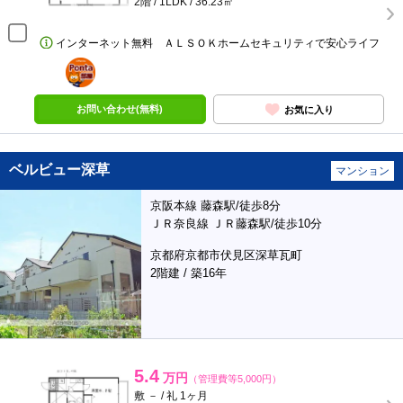
2階 / 1LDK / 36.23㎡
インターネット無料 ＡＬＳＯＫホームセキュリティで安心ライフ
ポンタ
部屋
お問い合わせ(無料)
お気に入り
ベルビュー深草
マンション
京阪本線 藤森駅/徒歩8分
ＪＲ奈良線 ＪＲ藤森駅/徒歩10分
京都府京都市伏見区深草瓦町
2階建 / 築16年
5.4
万円
（管理費等5,000円）
敷 － / 礼 1ヶ月