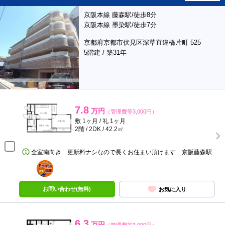
京阪本線 藤森駅/徒歩8分
京阪本線 墨染駅/徒歩7分
京都府京都市伏見区深草直違橋片町 525
5階建 / 築31年
7.8
万円
（管理費等3,000円）
敷 1ヶ月 / 礼 1ヶ月
2階 / 2DK / 42.2㎡
全室南向き 更新料ナシなので長くお住まい頂けます 京阪藤森駅
ポンタ
部屋
お問い合わせ(無料)
お気に入り
6.3
万円