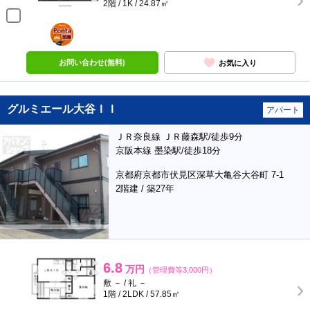
2階 / 1K / 24.87㎡
ポンタ
部屋
お問い合わせ(無料)
お気に入り
グルミエール大谷ＩＩ
アパート
ＪＲ奈良線 ＪＲ藤森駅/徒歩9分
京阪本線 墨染駅/徒歩18分
京都府京都市伏見区深草大亀谷大谷町 7-1
2階建 / 築27年
6.8
万円
（管理費等3,000円）
敷 － / 礼 －
1階 / 2LDK / 57.85㎡