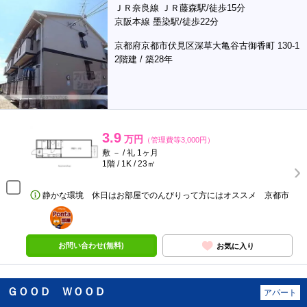
ＪＲ奈良線 ＪＲ藤森駅/徒歩15分
京阪本線 墨染駅/徒歩22分
京都府京都市伏見区深草大亀谷古御香町 130-1
2階建 / 築28年
3.9
万円
（管理費等3,000円）
敷 － / 礼 1ヶ月
1階 / 1K / 23㎡
静かな環境 休日はお部屋でのんびりって方にはオススメ 京都市
ポンタ
部屋
お問い合わせ(無料)
お気に入り
ＧＯＯＤ ＷＯＯＤ
アパート