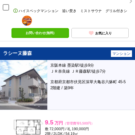
ハイスペックマンション 追い焚き ミストサウナ グリル付きシ
ポンタ
部屋
お問い合わせ(無料)
お気に入り
ラシーヌ藤森
マンション
京阪本線 墨染駅/徒歩9分
ＪＲ奈良線 ＪＲ藤森駅/徒歩7分
京都府京都市伏見区深草大亀谷六躰町 45-5
2階建 / 築9年
9.5
万円
（管理費等5,500円）
敷 72,000円 / 礼 190,000円
2階 / 2LDK / 54.19㎡