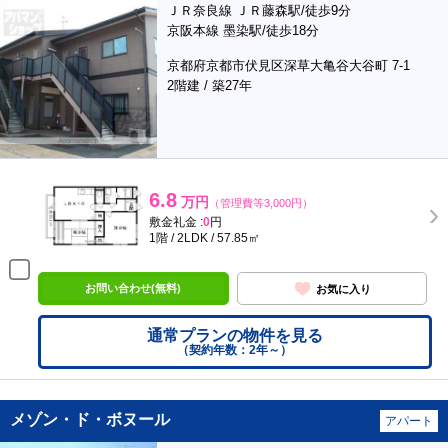
ＪＲ奈良線 ＪＲ藤森駅/徒歩9分
京阪本線 墨染駅/徒歩18分
京都府京都市伏見区深草大亀谷大谷町 7-1
2階建 / 築27年
6.8
万円
（管理費等3,000円）
敷金礼金 :
0
円
1階 / 2LDK / 57.85㎡
お問い合わせ(無料)
お気に入り
通常プランの物件を見る
（契約年数：2年～）
メゾン・ド・ボヌール
アパート