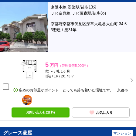
京阪本線 墨染駅/徒歩13分
ＪＲ奈良線 ＪＲ藤森駅/徒歩8分
京都府京都市伏見区深草大亀谷大山町 34-5
3階建 / 築31年
5
万円
（管理費等5,000円）
敷 － / 礼 1ヶ月
3階 / 1K / 26.73㎡
広めのお部屋がポイント とっても落ち着いた環境です。 京都市
ポンタ
部屋
お問い合わせ(無料)
お気に入り
グレース菱屋
マンション