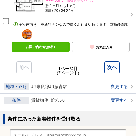
（管理費等3,000円）
敷 1ヶ月 / 礼 1ヶ月
3階 / 2K / 34.24㎡
全室南向き 更新料ナシなので長くお住まい頂けます 京阪藤森駅
ポンタ
部屋
お問い合わせ(無料)
お気に入り
前へ
次へ
1ページ目
(7ページ中)
地域・路線
JR奈良線JR藤森駅
変更する
条件
賃貸物件 ダブル0
変更する
条件にあった新着物件を受け取る