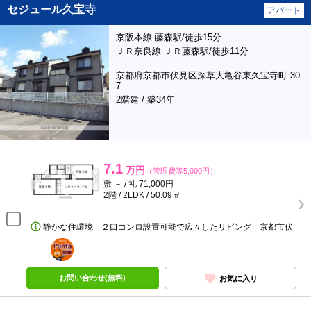
セジュール久宝寺
アパート
京阪本線 藤森駅/徒歩15分
ＪＲ奈良線 ＪＲ藤森駅/徒歩11分
京都府京都市伏見区深草大亀谷東久宝寺町 30-
7
2階建 / 築34年
7.1
万円
（管理費等5,000円）
敷 － / 礼 71,000円
2階 / 2LDK / 50.09㎡
静かな住環境 ２口コンロ設置可能で広々したリビング 京都市伏
ポンタ
部屋
お問い合わせ(無料)
お気に入り