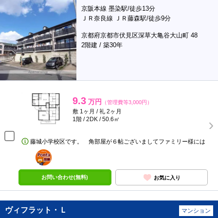
京阪本線 墨染駅/徒歩13分
ＪＲ奈良線 ＪＲ藤森駅/徒歩9分
京都府京都市伏見区深草大亀谷大山町 48
2階建 / 築30年
9.3
万円
（管理費等3,000円）
敷 1ヶ月 / 礼 2ヶ月
1階 / 2DK / 50.6㎡
藤城小学校区です。 角部屋が６帖ございましてファミリー様には
ポンタ
部屋
お問い合わせ(無料)
お気に入り
ヴィフラット・Ｌ
マンション