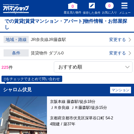
0
0
最近見た物件
お気に入り
保存した条件
メニュー
での賃貸[賃貸マンション・アパート]物件情報・お部屋探
し
地域・路線
JR奈良線JR藤森駅
変更する
条件
賃貸物件 ダブル0
変更する
225
件
□をチェックでまとめて問い合わせ
シャロム伏見
マンション
京阪本線 藤森駅/徒歩18分
ＪＲ奈良線 ＪＲ藤森駅/徒歩15分
京都府京都市伏見区深草谷口町 54-2
4階建 / 築37年