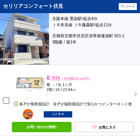
セリリアコンフォート伏見
アパート
京阪本線 墨染駅/徒歩4分
ＪＲ奈良線 ＪＲ藤森駅/徒歩11分
京都府京都市伏見区深草南蓮池町 921-1
3階建 / 築1年
6
万円
（管理費等5,000円）
敷 － / 礼 1ヶ月
2階 / 1K / 23.94㎡
各戸が角部屋設計 全戸が端部屋設計で安心かつインターネット使
ポンタ
部屋
パノラマ
お問い合わせ(無料)
お気に入り