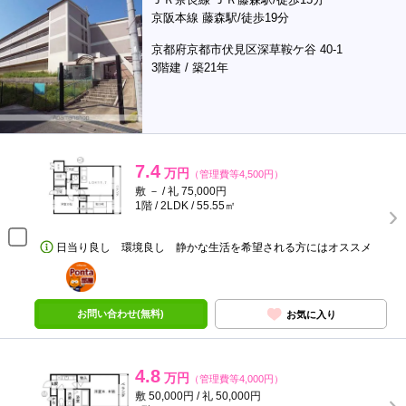
京阪本線 藤森駅/徒歩19分
京都府京都市伏見区深草鞍ケ谷 40-1
3階建 / 築21年
7.4
万円
（管理費等4,500円）
敷 － / 礼 75,000円
1階 / 2LDK / 55.55㎡
日当り良し 環境良し 静かな生活を希望される方にはオススメ
ポンタ
部屋
お問い合わせ(無料)
お気に入り
4.8
万円
（管理費等4,000円）
敷 50,000円 / 礼 50,000円