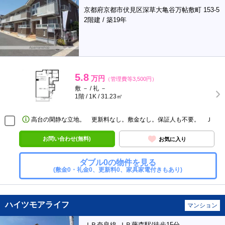
京都府京都市伏見区深草大亀谷万帖敷町 153-5
2階建 / 築19年
5.8
万円
（管理費等3,500円）
敷 － / 礼 －
1階 / 1K / 31.23㎡
高台の閑静な立地。 更新料なし。敷金なし。保証人も不要。 Ｊ
お問い合わせ(無料)
お気に入り
ダブル0の物件を見る
(敷金0・礼金0、更新料0、家具家電付きもあり)
ハイツモアライフ
マンション
ＪＲ奈良線 ＪＲ藤森駅/徒歩15分