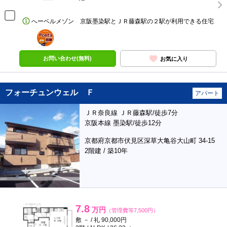
へーベルメゾン 京阪墨染駅とＪＲ藤森駅の２駅が利用できる住宅
ポンタ
部屋
お問い合わせ(無料)
お気に入り
フォーチュンウェル Ｆ
アパート
ＪＲ奈良線 ＪＲ藤森駅/徒歩7分
京阪本線 墨染駅/徒歩12分
京都府京都市伏見区深草大亀谷大山町 34-15
2階建 / 築10年
7.8
万円
（管理費等7,500円）
敷 － / 礼 90,000円