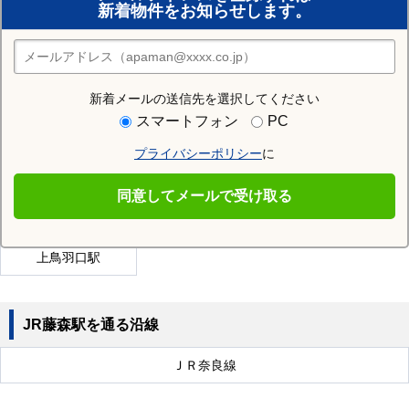
新着物件をお知らせします。
住みたい街の店舗を探す
店舗検索
新着メールの送信先を選択してください
近隣の駅
スマートフォン
PC
藤森駅
桃山御陵前駅
六地蔵駅
プライバシーポリシー
に
桃山南口駅
醍醐駅
くいな橋駅
同意してメールで受け取る
淀駅
丹波橋駅
中書島駅
上鳥羽口駅
JR藤森駅を通る沿線
ＪＲ奈良線