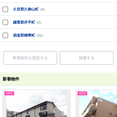
久世郡久御山町
（5）
綴喜郡井手町
（2）
相楽郡精華町
（21）
希望条件を指定する
検索する
新着物件
NEW
NEW