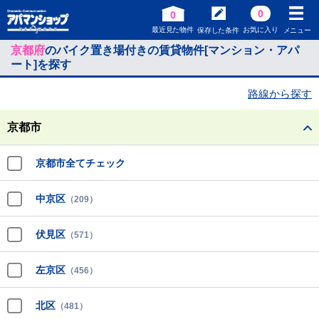
0
0
最近見た物件
お気に入り
保存した条件
メニュー
京都府
のバイク置き場付きの賃貸物件[マンション・アパ
ート]を探す
路線から探す
京都市
京都市全てチェック
中京区
（209）
伏見区
（571）
左京区
（456）
北区
（481）