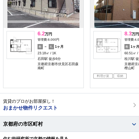
6.2
8.3
万円
万円
管理費:8,000円
管理費:4,
－
1ヶ月
1ヶ
敷
礼
敷
23.18㎡
1K
60.51㎡
石田駅 徒歩6分
桂川駅 徒
京都府京都市伏見区石田森
京都府京
南町
樫山町
料理が楽
収納
賃貸のプロがお部屋探し！
おまかせ物件リクエスト
京都府の市区町村
住む街研究所で京都の情報を見る