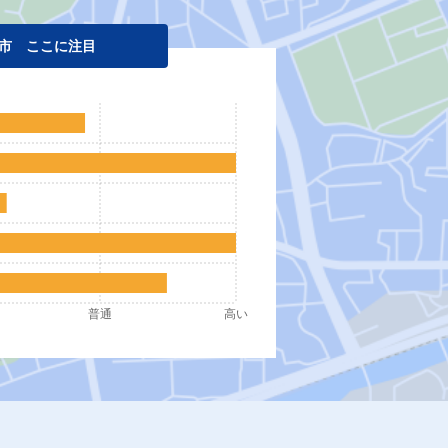
市 ここに注目
普通
高い