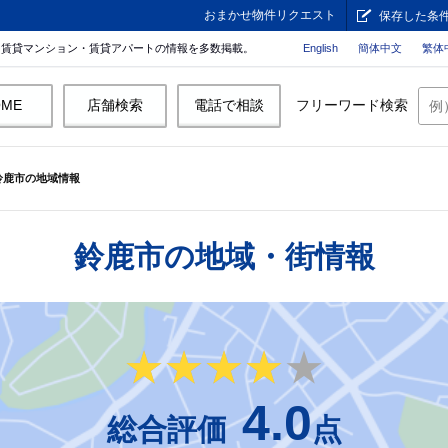
おまかせ物件リクエスト
保存した条
。賃貸マンション・賃貸アパートの情報を多数掲載。
English
簡体中文
繁体
OME
店舗検索
電話で相談
フリーワード検索
鈴鹿市の地域情報
鈴鹿市の地域・街情報
★★★★★
★★★★★
4.0
総合評価
点