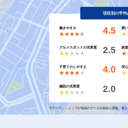
項目別の平均
4.5
働きやすさ
買
★★★★★
★★★★★
★
★
2.5
グルメスポットの充実度
娯
★★★★★
★★★★★
★
★
4.0
子育てのしやすさ
安
★★★★★
★★★★★
★
★
2.0
施設の充実度
★★★★★
★★★★★
※アパマンショップが地域のデータを独自に調査・集計