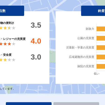
点数
鈴鹿
3.5
い物の便利さ
★★★★
★★★★
財政力
公園の充実度
4.0
楽・レジャーの充実度
★★★★
★★★★
児童館・学童の充実度
3.0
心・安全度
広域避難所の充実度
★★★★
★★★★
病院の充実度
低い
しています。