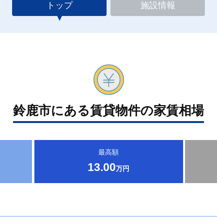
トップ
施設情報
鈴鹿市にある賃貸物件の家賃相場
最高額
13.00
万円