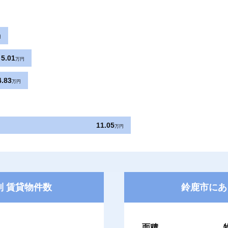
円
5.01
万円
4.83
万円
11.05
万円
 賃貸物件数
鈴鹿市にあ
面積