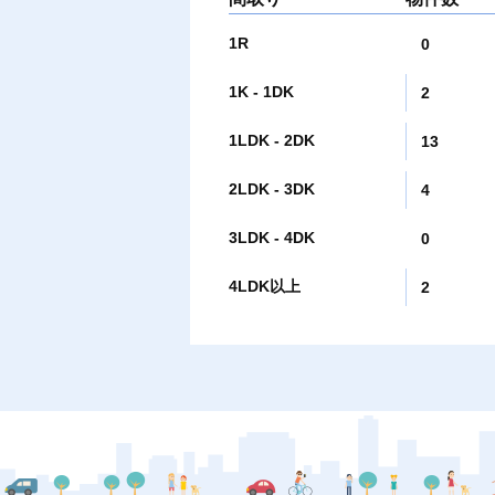
1R
0
1K - 1DK
2
1LDK - 2DK
13
2LDK - 3DK
4
3LDK - 4DK
0
4LDK以上
2