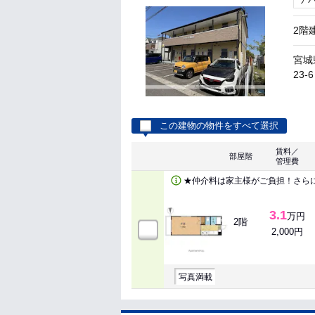
ア
2階
宮城
23-6
この建物の物件をすべて選択
賃料／
部屋階
管理費
★仲介料は家主様がご負担！さら
3.1
万円
2階
2,000円
写真満載