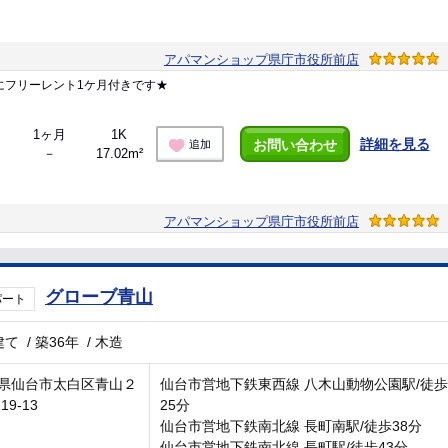
アパマンショップ県庁市役所前店
にフリーレント1ケ月付きです★
1ヶ月
1K
詳細を見る
お問い合わせ
追加
－
17.02m²
アパマンショップ県庁市役所前店
グローブ青山
パート
建て
/
築36年
/
木造
県仙台市太白区青山２
仙台市営地下鉄東西線 八木山動物公園駅/徒歩
19-13
25分
仙台市営地下鉄南北線 長町南駅/徒歩38分
仙台市営地下鉄南北線 長町駅/徒歩43分