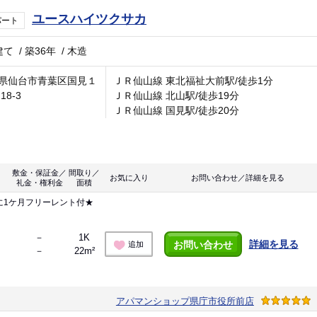
ユースハイツクサカ
パート
建て
/
築36年
/
木造
県仙台市青葉区国見１
ＪＲ仙山線 東北福祉大前駅/徒歩1分
18-3
ＪＲ仙山線 北山駅/徒歩19分
ＪＲ仙山線 国見駅/徒歩20分
敷金・保証金／
間取り／
お気に入り
お問い合わせ／詳細を見る
礼金・権利金
面積
に1ケ月フリーレント付★
－
1K
詳細を見る
お問い合わせ
追加
－
22m²
アパマンショップ県庁市役所前店