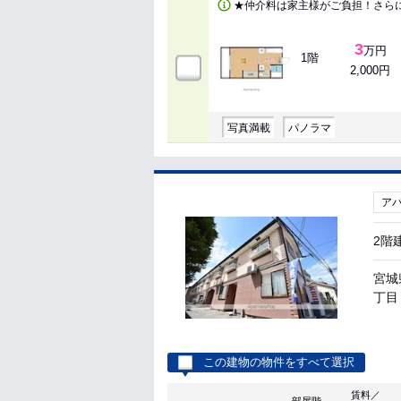
★仲介料は家主様がご負担！さら
3
万円
1階
2,000円
写真満載
パノラマ
ア
2階
宮城
丁目 
この建物の物件をすべて選択
賃料／