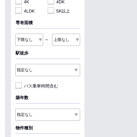
4K
4DK
4LDK
5K以上
専有面積
～
駅徒歩
バス乗車時間含む
築年数
物件種別