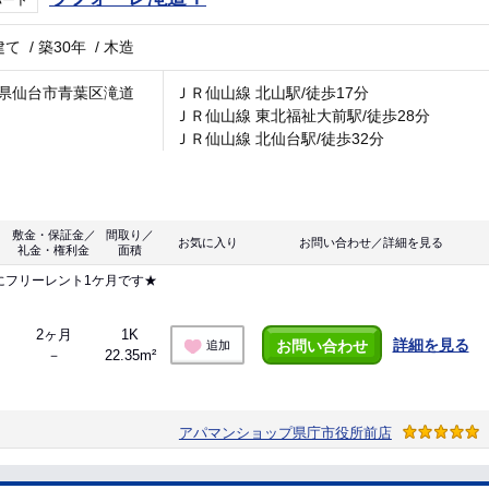
パート
建て
/
築30年
/
木造
県仙台市青葉区滝道
ＪＲ仙山線 北山駅/徒歩17分
ＪＲ仙山線 東北福祉大前駅/徒歩28分
ＪＲ仙山線 北仙台駅/徒歩32分
敷金・保証金／
間取り／
お気に入り
お問い合わせ／詳細を見る
礼金・権利金
面積
にフリーレント1ケ月です★
2ヶ月
1K
詳細を見る
お問い合わせ
追加
－
22.35m²
アパマンショップ県庁市役所前店