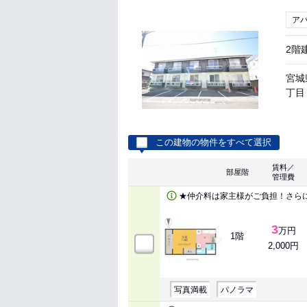
ア
2階
宮城
丁目 
この建物の物件をすべて選択
賃料／
部屋階
管理費
★仲介料は家主様がご負担！さら
3
万円
1階
2,000円
写真満載
パノラマ