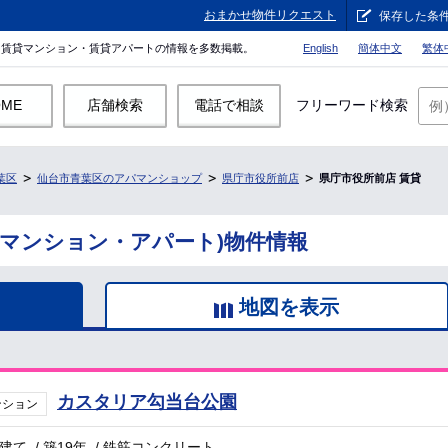
おまかせ物件リクエスト
保存した条
。賃貸マンション・賃貸アパートの情報を多数掲載。
English
簡体中文
繁体
OME
店舗検索
電話で相談
フリーワード検索
葉区
仙台市青葉区のアパマンショップ
県庁市役所前店
県庁市役所前店 賃貸
貸マンション・アパート)物件情報
地図を表示
カスタリア勾当台公園
ンション
階建て
/
築19年
/
鉄筋コンクリート