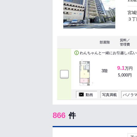
宮城
３丁目
賃料／
部屋階
管理費
わんちゃんと一緒にお引越し♪広
9.1
万円
3階
5,000円
動画
写真満載
パノラ
866
件