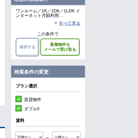
ワンルーム／1K／1DK／1LDK イ
ンターネット月額利用…
すべて見る
この条件で
新着物件を
保存する
メールで受け取る
検索条件の変更
プラン選択
賃貸物件
ダブル0
賃料
～