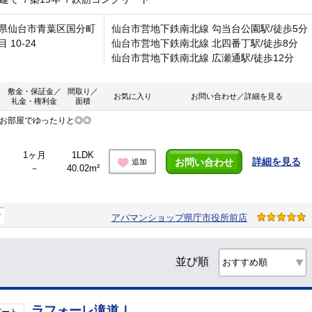
県仙台市青葉区国分町
仙台市営地下鉄南北線 勾当台公園駅/徒歩5分
 10-24
仙台市営地下鉄南北線 北四番丁駅/徒歩8分
仙台市営地下鉄南北線 広瀬通駅/徒歩12分
敷金・保証金／
間取り／
お気に入り
お問い合わせ／詳細を見る
礼金・権利金
面積
いお部屋でゆったりと◎◎
1ヶ月
1LDK
詳細を見る
お問い合わせ
追加
－
40.02m²
マ
アパマンショップ県庁市役所前店
並び順
ラフォーレ滝道Ⅰ