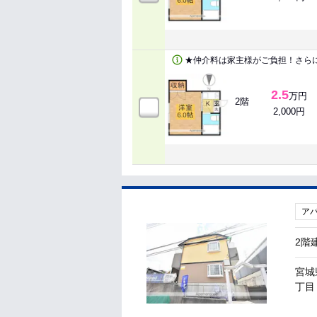
★仲介料は家主様がご負担！さら
2.5
万円
2階
2,000円
ア
2階
宮城
丁目 