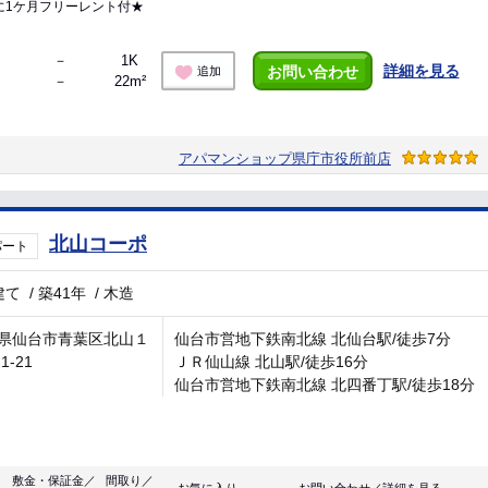
に1ケ月フリーレント付★
－
1K
詳細を見る
お問い合わせ
追加
－
22m²
アパマンショップ県庁市役所前店
北山コーポ
パート
建て
/
築41年
/
木造
県仙台市青葉区北山１
仙台市営地下鉄南北線 北仙台駅/徒歩7分
1-21
ＪＲ仙山線 北山駅/徒歩16分
仙台市営地下鉄南北線 北四番丁駅/徒歩18分
敷金・保証金／
間取り／