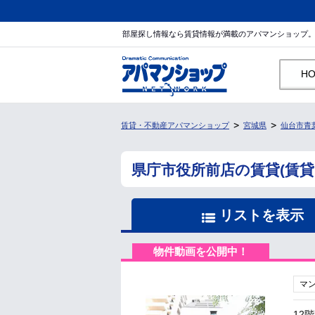
部屋探し情報なら賃貸情報が満載のアパマンショップ
H
賃貸・不動産アパマンショップ
宮城県
仙台市青
県庁市役所前店の賃貸(賃
リストを表示
物件動画を公開中！
マ
12