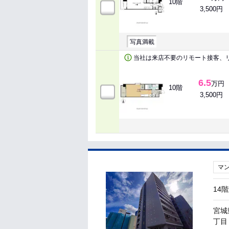
10階
3,500円
写真満載
当社は来店不要のリモート接客、
6.5
万円
10階
3,500円
マ
14
宮城
丁目 