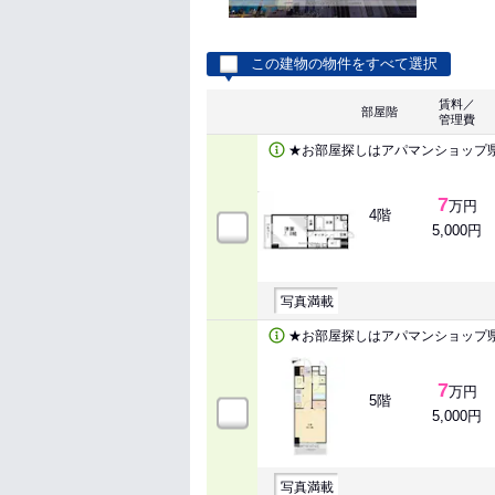
この建物の物件をすべて選択
賃料／
部屋階
管理費
★お部屋探しはアパマンショップ
7
万円
4階
5,000円
写真満載
★お部屋探しはアパマンショップ
7
万円
5階
5,000円
写真満載