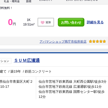
礼金・権利金
面積
用料無料！
0
1K
詳細を見る
お問い合わせ
追加
円
19.51m²
アパマンショップ県庁市役所前店
ＳＵＭ広瀬通
ンション
階建て
/
築19年
/
鉄筋コンクリート
県仙台市青葉区大町２
仙台市営地下鉄東西線 大町西公園駅/徒歩3分
10-17
仙台市営地下鉄南北線 広瀬通駅/徒歩11分
仙台市営地下鉄東西線 国際センター駅/徒歩
12分