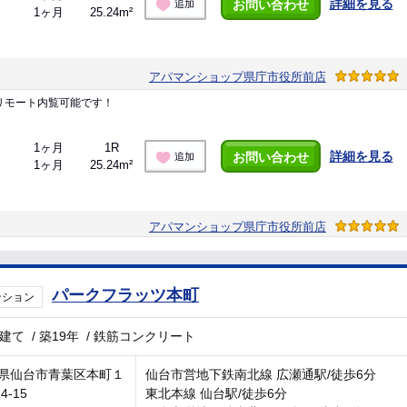
詳細を見る
お問い合わせ
追加
1ヶ月
25.24m²
アパマンショップ県庁市役所前店
リモート内覧可能です！
1ヶ月
1R
詳細を見る
お問い合わせ
追加
1ヶ月
25.24m²
アパマンショップ県庁市役所前店
パークフラッツ本町
ンション
階建て
/
築19年
/
鉄筋コンクリート
県仙台市青葉区本町１
仙台市営地下鉄南北線 広瀬通駅/徒歩6分
4-15
東北本線 仙台駅/徒歩6分