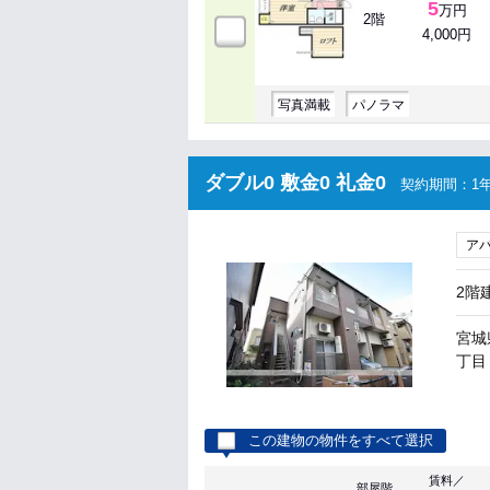
5
万円
2階
4,000円
写真満載
パノラマ
ダブル0 敷金0 礼金0
契約期間：1年
ア
2階
宮城
丁目 
この建物の物件をすべて選択
賃料／
部屋階