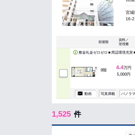
宮城
16-2
賃料／
部屋階
管理費
敷金礼金ゼロゼロ★周辺環境充実
4.4
万円
9階
5,000円
動画
写真満載
パノラ
1,525
件