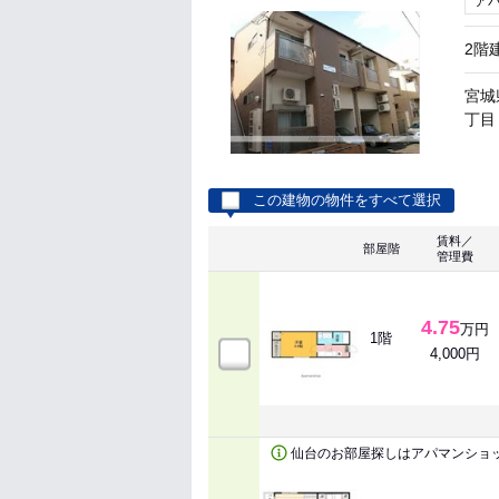
ア
2階
宮城
丁目 
この建物の物件をすべて選択
賃料／
部屋階
管理費
4.75
万円
1階
4,000円
仙台のお部屋探しはアパマンショ