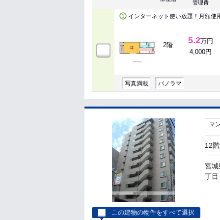
管理費
インターネット使い放題！月額使
5.2
万円
2階
4,000円
写真満載
パノラマ
マ
12
宮城
丁目 
この建物の物件をすべて選択