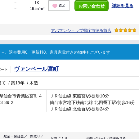
－
1K
詳細を見る
お問い合わせ
追加
－
19.57m²
アパマンショップ県庁市役所前店
～、退去費用0、更新料0、家具家電付きの物件もございます
ヴァンベール宮町
パート
建て
/
築19年
/
木造
県仙台市青葉区宮町４
ＪＲ仙山線 東照宮駅/徒歩10分
3-39-2
仙台市営地下鉄南北線 北四番丁駅/徒歩16分
ＪＲ仙山線 北仙台駅/徒歩24分
敷金・保証金／
間取り／
お気に入り
お問い合わせ／詳細を見る