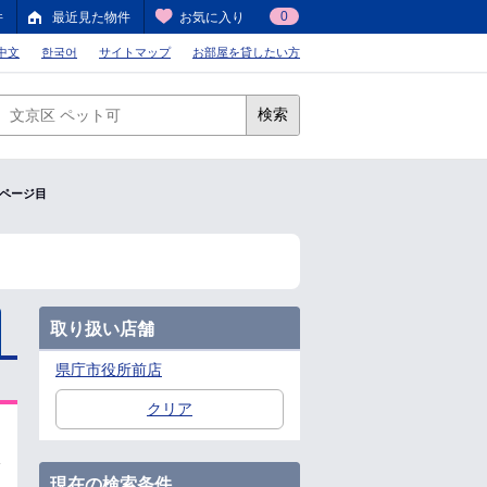
0
件
最近見た物件
お気に入り
中文
한국어
サイトマップ
お部屋を貸したい方
検索
5ページ目
取り扱い店舗
県庁市役所前店
クリア
現在の検索条件