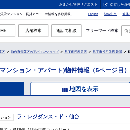
おまかせ物件リクエスト
保存した条
。賃貸マンション・賃貸アパートの情報を多数掲載。
English
簡体中文
繁体
OME
店舗検索
電話で相談
フリーワード検索
葉区
仙台市青葉区のアパマンショップ
県庁市役所前店
県庁市役所前店 賃貸
貸マンション・アパート)物件情報（5ページ目）
地図を表示
ラ・レジダンス・ド・仙台
ンション
階建て
/
築38年
/
鉄骨鉄筋コンクリート