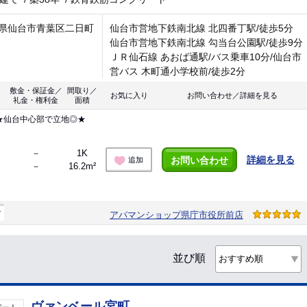
県仙台市青葉区二日町
仙台市営地下鉄南北線 北四番丁駅/徒歩5分
仙台市営地下鉄南北線 勾当台公園駅/徒歩9分
ＪＲ仙石線 あおば通駅/バス乗車10分/仙台市
営バス 木町通小学校前/徒歩2分
敷金・保証金／
間取り／
お気に入り
お問い合わせ／詳細を見る
礼金・権利金
面積
★仙台中心部で立地◎★
－
1K
詳細を見る
お問い合わせ
追加
－
16.2m²
マ
アパマンショップ県庁市役所前店
並び順
ヴァンベール宮町