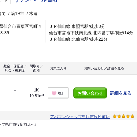
パート
建て
/
築19年
/
木造
県仙台市青葉区宮町４
ＪＲ仙山線 東照宮駅/徒歩8分
3-39
仙台市営地下鉄南北線 北四番丁駅/徒歩14分
ＪＲ仙山線 北仙台駅/徒歩22分
敷金・保証金／
間取り／
お気に入り
お問い合わせ／詳細を見る
礼金・権利金
面積
－
1K
詳細を見る
お問い合わせ
追加
－
19.51m²
アパマンショップ県庁市役所前店
ップ県庁市役所前店へ♪