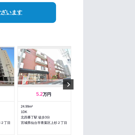
ございます
Next
5.2
4.3
4.3
万円
～
万円
24.99m²
18.97～18.97m²
1DK
1R～1R
北四番丁駅 徒歩3分
北四番丁駅 徒歩3分
杉２丁目
宮城県仙台市青葉区上杉２丁目
宮城県仙台市青葉区上杉２丁目