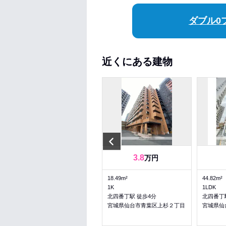
ダブル0
近くにある建物
Previous
12.8
3.8
万円
万円
66.8m²
18.49m²
44.82m²
3K
1K
1LDK
北四番丁駅 徒歩2分
北四番丁駅 徒歩4分
北四番丁
宮城県仙台市青葉区上杉１丁目
宮城県仙台市青葉区上杉２丁目
宮城県仙