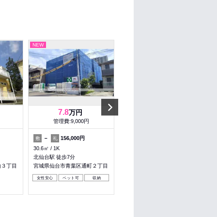
NEW
NEW
Next
7.8
2.5
万円
万円
管理費:9,000円
管理費:1,000円
－
156,000円
－
－
敷
礼
敷
礼
30.6㎡
1K
21㎡
1K
北仙台駅 徒歩7分
国見駅 徒歩1分
山３丁目
宮城県仙台市青葉区通町２丁目
宮城県仙台市青葉区国見６丁目
女性安心
ペット可
収納
パノラマ有