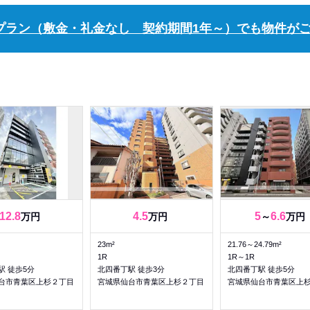
プラン（敷金・礼金なし 契約期間1年～）でも物件が
12.8
4.5
5
6.6
万円
万円
～
万円
23m²
21.76～24.79m²
1R
1R～1R
駅 徒歩5分
北四番丁駅 徒歩3分
北四番丁駅 徒歩5分
台市青葉区上杉２丁目
宮城県仙台市青葉区上杉２丁目
宮城県仙台市青葉区上