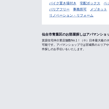
バイク置き場付き
宅配ボックス
ペ
バリアフリー
事務所可
メゾネット
リノベーション・リフォーム
仙台市青葉区のお部屋探しはアパマンショ
賃貸住宅仲介業店舗数No.1！（※）日本最大級
可能です。アパマンショップでは宮城県のエリアや
件探しのお手伝いをいたします。