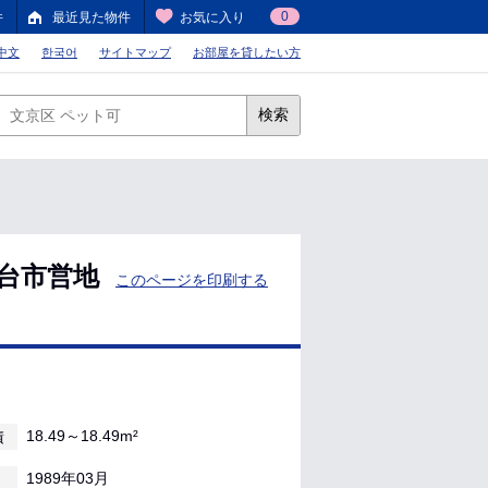
0
件
最近見た物件
お気に入り
中文
한국어
サイトマップ
お部屋を貸したい方
検索
台市営地
このページを印刷する
18.49～18.49m²
積
1989年03月