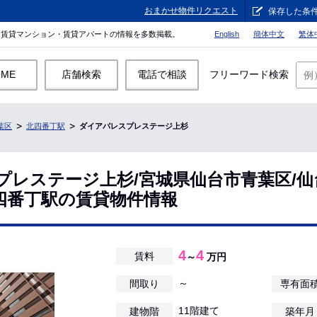
おまかせ物件リクエスト
保存した条
。賃貸マンション・賃貸アパートの情報を多数掲載。
English
簡体中文
繁体
OME
店舗検索
電話で相談
フリーワード検索
葉区
北四番丁駅
ダイアパレスプレステージ上杉
プレステージ上杉/宮城県仙台市青葉区/仙
四番丁駅の賃貸物件情報
4
4
賃料
～
万円
～
間取り
専有面
11階建て
建物階
築年月