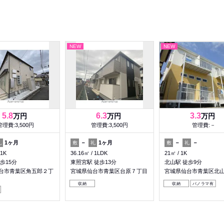
NEW
NEW
5.8
6.3
3.3
万円
万円
万円
管理費:3,500円
管理費:3,500円
管理費:－
1ヶ月
－
1ヶ月
－
－
礼
敷
礼
敷
礼
1K
36.16㎡
1LDK
21㎡
1K
歩15分
東照宮駅 徒歩13分
北山駅 徒歩9分
台市青葉区角五郎２丁
宮城県仙台市青葉区台原７丁目
宮城県仙台市青葉区北
収納
収納
パノラマ有