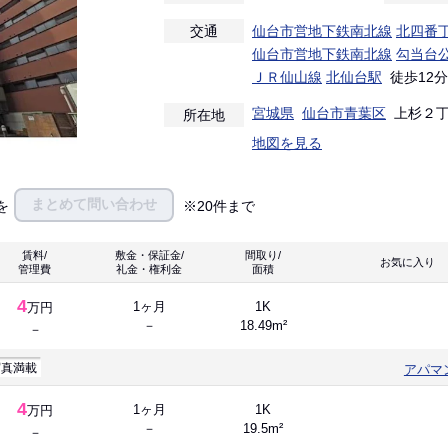
交通
仙台市営地下鉄南北線
北四番
仙台市営地下鉄南北線
勾当台
ＪＲ仙山線
北仙台駅
徒歩12分
宮城県
仙台市青葉区
上杉２
所在地
地図を見る
まとめて問い合わせ
を
※20件まで
賃料/
敷金・保証金/
間取り/
お気に入
管理費
礼金・権利金
面積
4
1ヶ月
1K
万円
－
18.49m²
－
写真満載
アパマ
4
1ヶ月
1K
万円
－
19.5m²
－