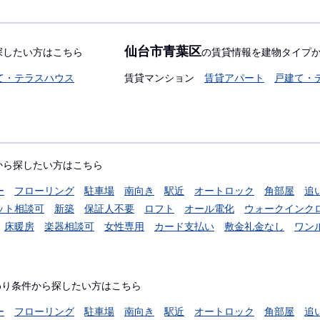
仙台市青葉区
探したい方はこちら
の賃貸情報を建物タイプ
て・テラスハウス
賃貸マンション
賃貸アパート
戸建て・
から探したい方はこちら
ー
フローリング
駐車場
南向き
駅近
オートロック
角部屋
追
ット相談可
新築
保証人不要
ロフト
オール電化
ウォークインク
床暖房
楽器相談可
女性専用
カード支払い
敷金礼金なし
ワン
わり条件から探したい方はこちら
ー
フローリング
駐車場
南向き
駅近
オートロック
角部屋
追