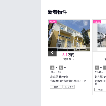
新着物件
NEW
NEW
NEW
Previous
6.7
3.1
万円
万円
管理費:3,500円
管理費:－
－
－
－
－
－
敷
礼
敷
礼
敷
33.19㎡
1K
21㎡
1K
32.47㎡
東照宮駅 徒歩12分
北山駅 徒歩9分
川内駅 徒
宮城県仙台市青葉区上杉４丁目
宮城県仙台市青葉区北山３丁目
宮城県仙
目
収納
収納
パノラマ有
収納