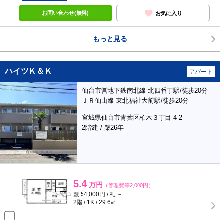
お問い合わせ(無料)
お気に入り
もっと見る
ハイツＫ＆Ｋ
アパート
仙台市営地下鉄南北線 北四番丁駅/徒歩20分
ＪＲ仙山線 東北福祉大前駅/徒歩20分
宮城県仙台市青葉区柏木３丁目 4-2
2階建 / 築26年
5.4
万円
（管理費等2,000円）
敷 54,000円 / 礼 －
2階 / 1K / 29.6㎡