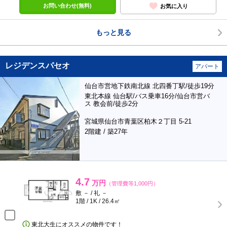
お問い合わせ(無料)
お気に入り
もっと見る
レジデンスパセオ
アパート
仙台市営地下鉄南北線 北四番丁駅/徒歩19分
東北本線 仙台駅/バス乗車16分/仙台市営バ
ス 教会前/徒歩2分
宮城県仙台市青葉区柏木２丁目 5-21
2階建 / 築27年
4.7
万円
（管理費等1,000円）
敷 － / 礼 －
1階 / 1K / 26.4㎡
東北大生にオススメの物件です！