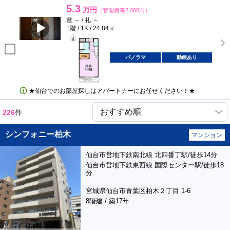
5.3
万円
（管理費等2,000円）
敷 － / 礼 －
1階 / 1K / 24.84㎡
パノラマ
動画あり
★仙台でのお部屋探しはアパートナーにお任せください！★
226
件
シンフォニー柏木
マンション
仙台市営地下鉄南北線 北四番丁駅/徒歩14分
仙台市営地下鉄東西線 国際センター駅/徒歩18
分
宮城県仙台市青葉区柏木２丁目 1-6
8階建 / 築17年