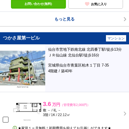
お問い合わせ(無料)
お気に入り
もっと見る
つかさ屋第一ビル
マンション
仙台市営地下鉄南北線 北四番丁駅/徒歩13分
ＪＲ仙山線 北仙台駅/徒歩16分
宮城県仙台市青葉区柏木１丁目 7-35
4階建 / 築40年
3.6
万円
（管理費等2,000円）
敷 － / 礼 －
3階 / 1K / 22.12㎡
★家賃１ヶ月無料！初期費用を抑えてお引越しができます★