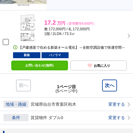
17.2
万円
（管理費等8,600円）
敷 172,000円 / 礼 172,000円
1階 / 2LDK / 73.3㎡
【戸建感覚で住める新築オール電化】～全館空調設備で快適空間～
新築
パノラマ
お問い合わせ(無料)
お気に入り
前へ
次へ
1ページ目
(5ページ中)
地域・路線
宮城県仙台市青葉区柏木
変更する
条件
賃貸物件 ダブル0
変更する