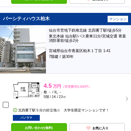
バーシティハウス柏木
マンション
仙台市営地下鉄南北線 北四番丁駅/徒歩5分
東北本線 仙台駅/バス乗車11分/宮城交通 青葉
消防署前/徒歩2分
宮城県仙台市青葉区柏木１丁目 1-41
7階建 / 築30年
4.5
万円
（管理費等5,000円）
敷 － / 礼 －
5階 / 1K / 23㎡
北四番丁駅５分の好立地☆ 大学生限定マンションです！
パノラマ
お問い合わせ(無料)
お気に入り