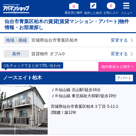
0
0
最近見た物件
お気に入り
保存した条件
メニュー
仙台市青葉区柏木の賃貸[賃貸マンション・アパート]物件
情報・お部屋探し
地域・路線
宮城県仙台市青葉区柏木
変更する
条件
賃貸物件 ダブル0
変更する
□をチェックでまとめて問い合わせ
物件動画を公開中！
ノースエイト柏木
アパート
ＪＲ仙山線 北山駅/徒歩16分
ＪＲ仙山線 東北福祉大前駅/徒歩19分
宮城県仙台市青葉区柏木３丁目 5-11-1
2階建 / 築12年