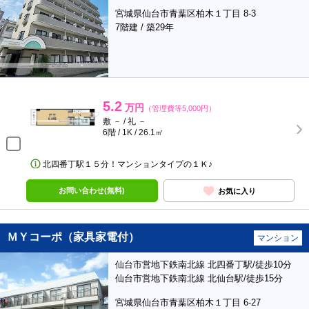
宮城県仙台市青葉区柏木１丁目 8-3
7階建 / 築29年
5.2
万円
（管理費等5,000円）
敷 － / 礼 －
6階 / 1K / 26.1㎡
北四番丁駅１５分！マンションタイプの１Ｋ♪
お問い合わせ(無料)
お気に入り
ＭＹコーポ（家具家電付）
マンション
仙台市営地下鉄南北線 北四番丁駅/徒歩10分
仙台市営地下鉄南北線 北仙台駅/徒歩15分
宮城県仙台市青葉区柏木１丁目 6-27