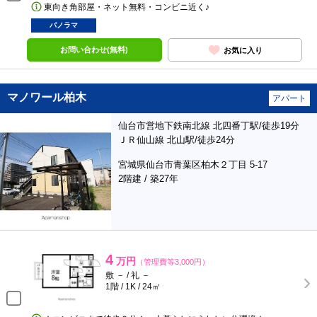
東向き角部屋・ネット無料・コンビニ近く♪
パノラマ
お問い合わせ(無料)
お気に入り
マノワール柏木
アパート
仙台市営地下鉄南北線 北四番丁駅/徒歩19分
ＪＲ仙山線 北山駅/徒歩24分
宮城県仙台市青葉区柏木２丁目 5-17
2階建 / 築27年
4
万円
（管理費等3,000円）
敷 － / 礼 －
1階 / 1K / 24㎡