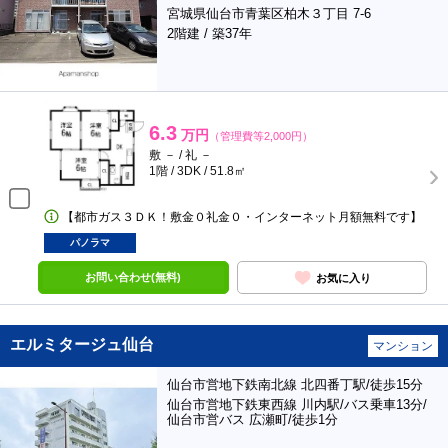
宮城県仙台市青葉区柏木３丁目 7-6
2階建 / 築37年
6.3
万円
（管理費等2,000円）
敷 － / 礼 －
1階 / 3DK / 51.8㎡
【都市ガス３ＤＫ！敷金０礼金０・インターネット月額無料です】
パノラマ
お問い合わせ(無料)
お気に入り
エルミタージュ仙台
マンション
仙台市営地下鉄南北線 北四番丁駅/徒歩15分
仙台市営地下鉄東西線 川内駅/バス乗車13分/
仙台市営バス 広瀬町/徒歩1分