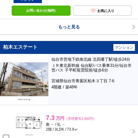
お問い合わせ(無料)
お気に入り
もっと見る
柏木エステート
マンション
仙台市営地下鉄南北線 北四番丁駅/徒歩24分
ＪＲ東北新幹線 仙台駅/バス乗車31分/仙台市
営バス 子平町龍雲院前/徒歩6分
宮城県仙台市青葉区柏木３丁目 7-6
4階建 / 築48年
7.3
万円
（管理費等2,000円）
敷 － / 礼 －
2階 / 3LDK / 73.9㎡