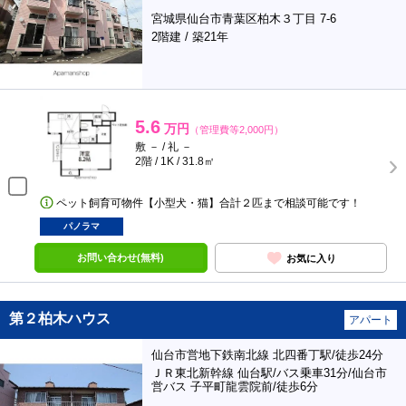
宮城県仙台市青葉区柏木３丁目 7-6
2階建 / 築21年
5.6
万円
（管理費等2,000円）
敷 － / 礼 －
2階 / 1K / 31.8㎡
ペット飼育可物件【小型犬・猫】合計２匹まで相談可能です！
パノラマ
お問い合わせ(無料)
お気に入り
第２柏木ハウス
アパート
仙台市営地下鉄南北線 北四番丁駅/徒歩24分
ＪＲ東北新幹線 仙台駅/バス乗車31分/仙台市
営バス 子平町龍雲院前/徒歩6分