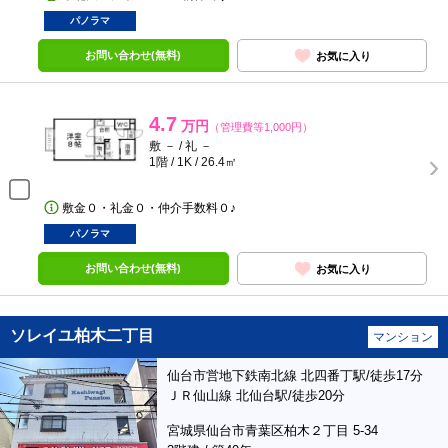
パノラマ
お問い合わせ(無料)
お気に入り
4.7
万円
（管理費等1,000円）
敷 － / 礼 －
1階 / 1K / 26.4㎡
敷金０・礼金０・仲介手数料０♪
パノラマ
お問い合わせ(無料)
お気に入り
ソレイユ柏木二丁目
マンション
仙台市営地下鉄南北線 北四番丁駅/徒歩17分
ＪＲ仙山線 北仙台駅/徒歩20分
宮城県仙台市青葉区柏木２丁目 5-34