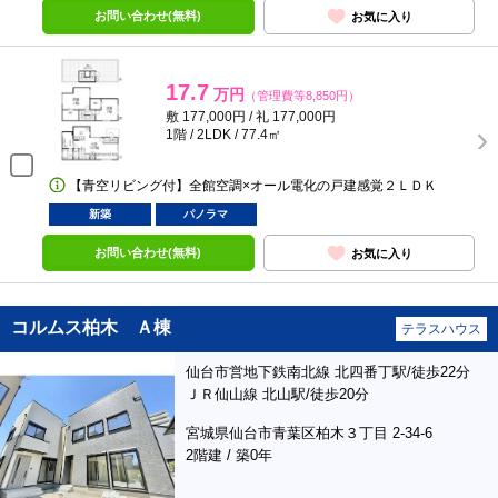
お問い合わせ(無料)
お気に入り
17.7
万円
（管理費等8,850円）
敷 177,000円 / 礼 177,000円
1階 / 2LDK / 77.4㎡
【青空リビング付】全館空調×オール電化の戸建感覚２ＬＤＫ
新築
パノラマ
お問い合わせ(無料)
お気に入り
コルムス柏木 Ａ棟
テラスハウス
仙台市営地下鉄南北線 北四番丁駅/徒歩22分
ＪＲ仙山線 北山駅/徒歩20分
宮城県仙台市青葉区柏木３丁目 2-34-6
2階建 / 築0年