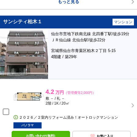
もっと見る
サンシティ柏木１
マンション
仙台市営地下鉄南北線 北四番丁駅/徒歩19分
ＪＲ仙山線 北仙台駅/徒歩22分
宮城県仙台市青葉区柏木２丁目 5-15
4階建 / 築29年
4.2
万円
（管理費等2,000円）
敷 － / 礼 －
2階 / 1K / 20㎡
２０２６／２室内リフォーム済み！オートロックマンション
パノラマ
お問い合わせ(無料)
お気に入り