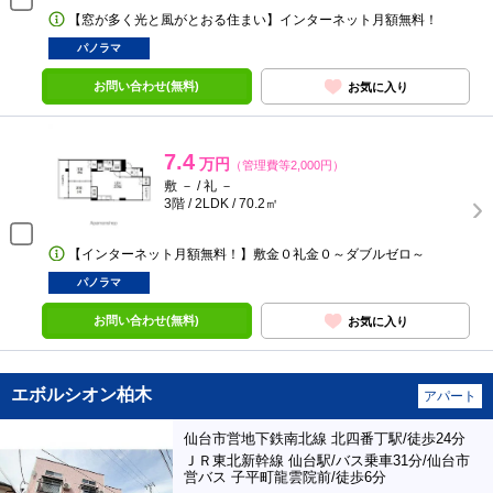
【窓が多く光と風がとおる住まい】インターネット月額無料！
パノラマ
お問い合わせ(無料)
お気に入り
7.4
万円
（管理費等2,000円）
敷 － / 礼 －
3階 / 2LDK / 70.2㎡
【インターネット月額無料！】敷金０礼金０～ダブルゼロ～
パノラマ
お問い合わせ(無料)
お気に入り
エボルシオン柏木
アパート
仙台市営地下鉄南北線 北四番丁駅/徒歩24分
ＪＲ東北新幹線 仙台駅/バス乗車31分/仙台市
営バス 子平町龍雲院前/徒歩6分