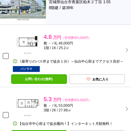
宮城県仙台市青葉区柏木２丁目 1-55
8階建 / 築38年
4.8
万円
（管理費等5,000円）
敷 － / 礼 48,000円
1階 / 1K / 25.2㎡
《最寄りのバス停まで徒歩１分》～仙台中心部までアクセス良好～
パノラマ
お問い合わせ(無料)
お気に入り
5.3
万円
（管理費等5,000円）
敷 － / 礼 53,000円
3階 / 2K / 27.88㎡
【仙台市中心部まで徒歩圏内！】インターネット月額無料！