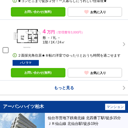
★コンビニまで徒歩２分！一人暮らしにうれしい住環境★
お問い合わせ(無料)
お気に入り
4
万円
（管理費等3,000円）
敷 － / 礼 －
1階 / 1K / 24㎡
２面採光角住居★８帖の洋室でゆったりとおうち時間を過ごせます
パノラマ
お問い合わせ(無料)
お気に入り
もっと見る
アーバンハイツ柏木
マンション
仙台市営地下鉄南北線 北四番丁駅/徒歩15分
ＪＲ仙山線 北仙台駅/徒歩19分