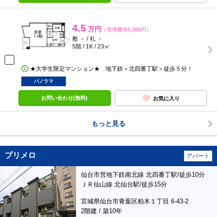
4.5
万円
（管理費等5,000円）
敷 － / 礼 －
5階 / 1K / 23㎡
★大学生限定マンション★ 地下鉄＜北四番丁駅＞徒歩５分！
パノラマ
お問い合わせ(無料)
お気に入り
もっと見る
プリメロ
アパート
仙台市営地下鉄南北線 北四番丁駅/徒歩10分
ＪＲ仙山線 北仙台駅/徒歩15分
宮城県仙台市青葉区柏木１丁目 6-43-2
2階建 / 築10年