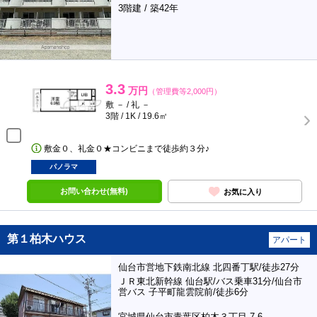
3階建 / 築42年
3.3
万円
（管理費等2,000円）
敷 － / 礼 －
3階 / 1K / 19.6㎡
敷金０、礼金０★コンビニまで徒歩約３分♪
パノラマ
お問い合わせ(無料)
お気に入り
第１柏木ハウス
アパート
仙台市営地下鉄南北線 北四番丁駅/徒歩27分
ＪＲ東北新幹線 仙台駅/バス乗車31分/仙台市
営バス 子平町龍雲院前/徒歩6分
宮城県仙台市青葉区柏木３丁目 7-6