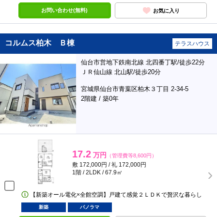
お問い合わせ(無料)
お気に入り
コルムス柏木 Ｂ棟
テラスハウス
仙台市営地下鉄南北線 北四番丁駅/徒歩22分
ＪＲ仙山線 北山駅/徒歩20分
宮城県仙台市青葉区柏木３丁目 2-34-5
2階建 / 築0年
17.2
万円
（管理費等8,600円）
敷 172,000円 / 礼 172,000円
1階 / 2LDK / 67.9㎡
【新築オール電化×全館空調】戸建て感覚２ＬＤＫで贅沢な暮らし
新築
パノラマ