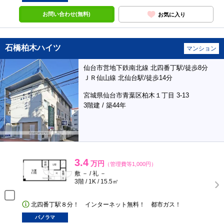
お問い合わせ(無料)
お気に入り
石橋柏木ハイツ
マンション
仙台市営地下鉄南北線 北四番丁駅/徒歩8分
ＪＲ仙山線 北仙台駅/徒歩14分
宮城県仙台市青葉区柏木１丁目 3-13
3階建 / 築44年
3.4
万円
（管理費等1,000円）
敷 － / 礼 －
3階 / 1K / 15.5㎡
北四番丁駅８分！ インターネット無料！ 都市ガス！
パノラマ