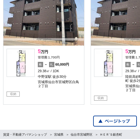
5
5
万円
万円
管理費:1,700円
管理費:1,
－
60,000円
－
敷
礼
敷
29.38㎡
1DK
29.38㎡
中野栄駅 徒歩30分
陸前高砂
町 徒歩2
宮城県仙台市宮城野区白鳥
２丁目
宮城県仙
２丁目
収納
収納
賃貸・不動産アパマンショップ
宮城県
仙台市宮城野区
ＨＥＲ’Ｓ銀杏町