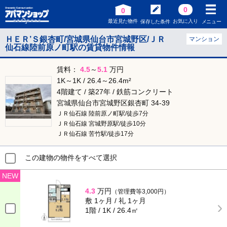
0
0
最近見た物件
お気に入り
保存した条件
メニュー
ＨＥＲ’Ｓ銀杏町/宮城県仙台市宮城野区/ＪＲ
マンション
仙石線陸前原ノ町駅の賃貸物件情報
賃料：
4.5
～
5.1
万円
1K～1K / 26.4～26.4m²
4階建て / 築27年 / 鉄筋コンクリート
宮城県仙台市宮城野区銀杏町 34-39
ＪＲ仙石線 陸前原ノ町駅/徒歩7分
ＪＲ仙石線 宮城野原駅/徒歩10分
ＪＲ仙石線 苦竹駅/徒歩17分
この建物の物件をすべて選択
NEW
4.3
万円
（管理費等3,000円）
敷 1ヶ月 / 礼 1ヶ月
1階 / 1K / 26.4㎡