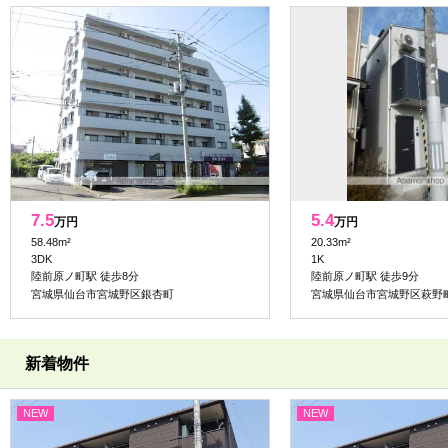
7.5
5.4
万円
万円
58.48m²
20.33m²
3DK
1K
陸前原ノ町駅 徒歩8分
陸前原ノ町駅 徒歩9分
宮城県仙台市宮城野区銀杏町
宮城県仙台市宮城野区萩野
新着物件
NEW
NEW