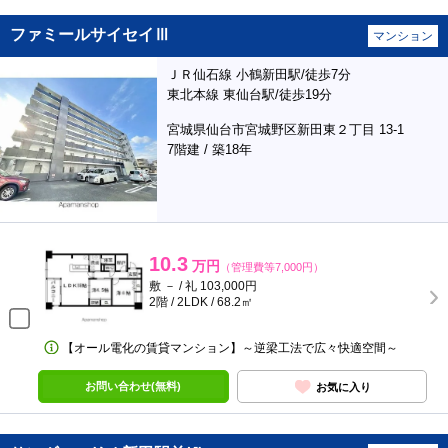
ファミールサイセイⅢ
マンション
ＪＲ仙石線 小鶴新田駅/徒歩7分
東北本線 東仙台駅/徒歩19分
宮城県仙台市宮城野区新田東２丁目 13-1
7階建 / 築18年
10.3
万円
（管理費等7,000円）
敷 － / 礼 103,000円
2階 / 2LDK / 68.2㎡
【オール電化の賃貸マンション】～逆梁工法で広々快適空間～
お問い合わせ(無料)
お気に入り