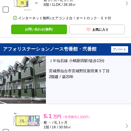
敷 1ヶ月 / 礼 1ヶ月
8階 / 1LDK / 38.36㎡
インターネット無料♪エアコン２台！オートロック・ＥＶ付
お問い合わせ(無料)
お気に入り
アフォリステーションノース壱番館・弐番館
アパート
ＪＲ仙石線 小鶴新田駅/徒歩13分
宮城県仙台市宮城野区新田東５丁目
2階建 / 築20年
5.1
万円
（管理費等2,300円）
敷 － / 礼 1ヶ月
1階 / 1K / 30.66㎡