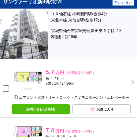
サンヴァーリオ新田駅前Ⅶ
マンション
ＪＲ仙石線 小鶴新田駅/徒歩4分
東北本線 東仙台駅/徒歩19分
宮城県仙台市宮城野区新田東２丁目 7-3
8階建 / 築18年
5.7
万円
（管理費等5,000円）
敷 － / 礼 －
8階 / 1K / 24.96㎡
エアコン・追焚・オートロック・ＴＶモニターホン・エレベーター
お問い合わせ(無料)
お気に入り
7.4
万円
（管理費等5,000円）