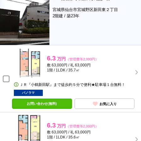
宮城県仙台市宮城野区新田東２丁目
2階建 / 築23年
6.3
万円
（管理費等2,000円）
敷 63,000円 / 礼 63,000円
1階 / 1LDK / 35.7㎡
ＪＲ『小鶴新田駅』まで徒歩約５分で便利★駐車場１台無料！
パノラマ
お問い合わせ(無料)
お気に入り
6.3
万円
（管理費等2,000円）
敷 63,000円 / 礼 63,000円
1階 / 1LDK / 35.6㎡