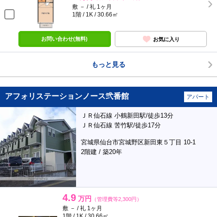
敷 － / 礼 1ヶ月
1階 / 1K / 30.66㎡
お問い合わせ(無料)
お気に入り
もっと見る
アフォリステーションノース弐番館
アパート
ＪＲ仙石線 小鶴新田駅/徒歩13分
ＪＲ仙石線 苦竹駅/徒歩17分
宮城県仙台市宮城野区新田東５丁目 10-1
2階建 / 築20年
4.9
万円
（管理費等2,300円）
敷 － / 礼 1ヶ月
1階 / 1K / 30.66㎡