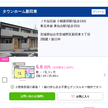
タウンホーム新田東
アパート
ＪＲ仙石線 小鶴新田駅/徒歩14分
東北本線 東仙台駅/徒歩15分
宮城県仙台市宮城野区新田東５丁目
2階建 / 築11年
NEW
5.6
万円
（管理費等2,300円）
敷 － / 礼 1ヶ月
2階 / 1K / 35.89㎡
２階角部屋の募集！！鍵の持ち歩き不要なデジタルキー物件です☆
お問い合わせ(無料)
お気に入り