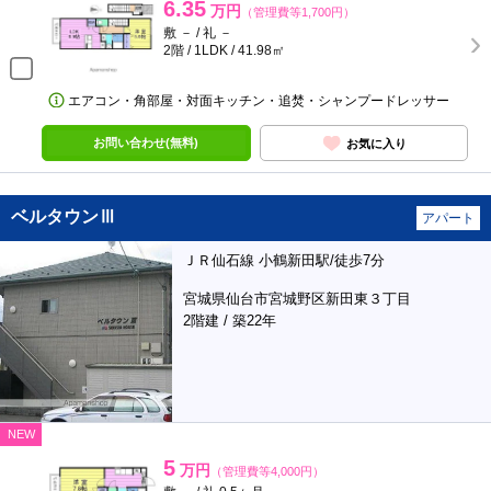
6.35
万円
（管理費等1,700円）
敷 － / 礼 －
2階 / 1LDK / 41.98㎡
エアコン・角部屋・対面キッチン・追焚・シャンプードレッサー
お問い合わせ(無料)
お気に入り
ベルタウンⅢ
アパート
ＪＲ仙石線 小鶴新田駅/徒歩7分
宮城県仙台市宮城野区新田東３丁目
2階建 / 築22年
NEW
5
万円
（管理費等4,000円）