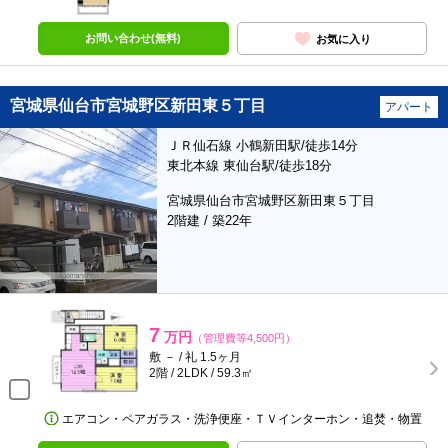
お問い合わせ(無料)
お気に入り
宮城県仙台市宮城野区新田東５丁目
アパート
ＪＲ仙石線 小鶴新田駅/徒歩14分
東北本線 東仙台駅/徒歩18分
宮城県仙台市宮城野区新田東５丁目
2階建 / 築22年
7
万円
（管理費等4,500円）
敷 － / 礼 1.5ヶ月
2階 / 2LDK / 59.3㎡
エアコン・ペアガラス・洗浄便座・ＴＶインターホン・追焚・物置