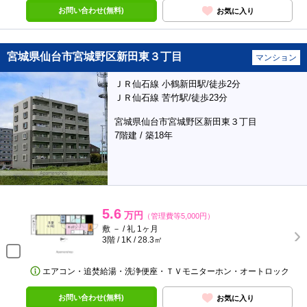
お問い合わせ(無料)
お気に入り
宮城県仙台市宮城野区新田東３丁目
マンション
ＪＲ仙石線 小鶴新田駅/徒歩2分
ＪＲ仙石線 苦竹駅/徒歩23分
宮城県仙台市宮城野区新田東３丁目
7階建 / 築18年
5.6
万円
（管理費等5,000円）
敷 － / 礼 1ヶ月
3階 / 1K / 28.3㎡
エアコン・追焚給湯・洗浄便座・ＴＶモニターホン・オートロック
お問い合わせ(無料)
お気に入り