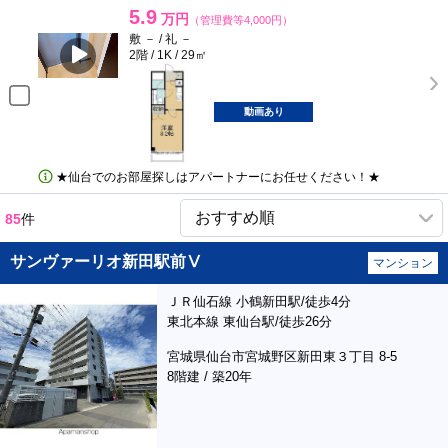
5.9
万円
（管理費等4,000円）
敷 － / 礼 －
2階 / 1K / 29㎡
動画あり
★仙台でのお部屋探しはアパートナーにお任せください！★
85
件
サンヴァーリオ新田駅前Ⅴ
マンション
ＪＲ仙石線 小鶴新田駅/徒歩4分
東北本線 東仙台駅/徒歩26分
宮城県仙台市宮城野区新田東３丁目 8-5
8階建 / 築20年