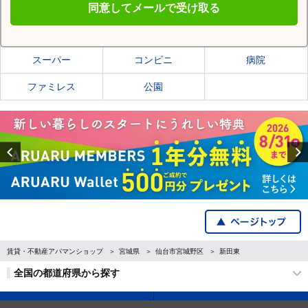
同意してメールで受け取る
仙台市宮城野区の施設一覧
スーパー
コンビニ
病院
ファミレス
公園
Previous
賃貸・不動産アパマンショップ
宮城県
仙台市宮城野区
新田東
全国の都道府県から探す
企業・IR情報
サイトポリシー