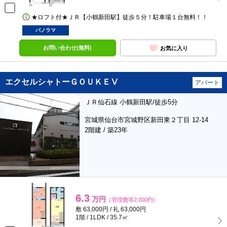
★ロフト付★ＪＲ【小鶴新田駅】徒歩５分！駐車場１台無料！！
パノラマ
お問い合わせ(無料)
お気に入り
エクセルシャトーＧＯＵＫＥⅤ
アパート
ＪＲ仙石線 小鶴新田駅/徒歩5分
宮城県仙台市宮城野区新田東２丁目 12-14
2階建 / 築23年
6.3
万円
（管理費等2,000円）
敷 63,000円 / 礼 63,000円
1階 / 1LDK / 35.7㎡