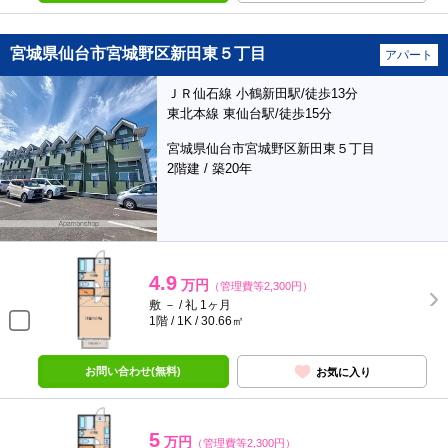
宮城県仙台市宮城野区新田東５丁目
アパート
ＪＲ仙石線 小鶴新田駅/徒歩13分
東北本線 東仙台駅/徒歩15分
宮城県仙台市宮城野区新田東５丁目
2階建 / 築20年
4.9
万円
（管理費等2,300円）
敷 － / 礼 1ヶ月
1階 / 1K / 30.66㎡
お問い合わせ(無料)
お気に入り
5
万円
（管理費等2,300円）