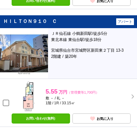
お問い合わせ(無料)
お気に入り
ＨＩＬＴＯＮ９１０ Ｃ
アパート
ＪＲ仙石線 小鶴新田駅/徒歩5分
東北本線 東仙台駅/徒歩18分
宮城県仙台市宮城野区新田東２丁目 13-3
2階建 / 築20年
5.55
万円
（管理費等1,700円）
敷 － / 礼 －
1階 / 1R / 33.15㎡
お問い合わせ(無料)
お気に入り