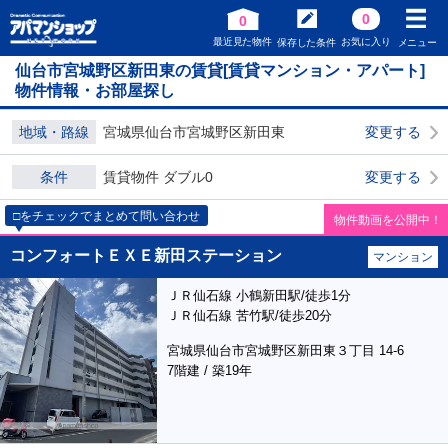
0
0
最近見た物件
お気に入り
保存した条件
メニュー
仙台市宮城野区新田東の賃貸[賃貸マンション・アパート]
物件情報・お部屋探し
地域・路線
宮城県仙台市宮城野区新田東
変更する
条件
賃貸物件 ダブル0
変更する
□をチェックでまとめて問い合わせ
物件動画を公開中！
コンフォートＥＸＥ新田ステーション
マンション
ＪＲ仙石線 小鶴新田駅/徒歩1分
ＪＲ仙石線 苦竹駅/徒歩20分
宮城県仙台市宮城野区新田東３丁目 14-6
7階建 / 築19年