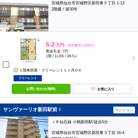
宮城県仙台市宮城野区新田東５丁目 1-13
2階建 / 築30年
5.2
万円
（管理費等1,000円）
敷金礼金 :
0
円
1階 / 1LDK / 38.5㎡
１階角部屋・フリーレント１ヶ月ＯＫ
フリーレント
お問い合わせ(無料)
お気に入り
サンヴァーリオ新田駅前Ⅰ
マンション
ＪＲ仙石線 小鶴新田駅/徒歩5分
宮城県仙台市宮城野区新田東３丁目 16-4