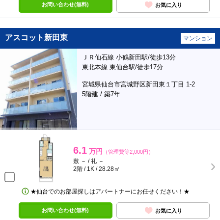
お問い合わせ(無料)
お気に入り
アスコット新田東
マンション
ＪＲ仙石線 小鶴新田駅/徒歩13分
東北本線 東仙台駅/徒歩17分
宮城県仙台市宮城野区新田東１丁目 1-2
5階建 / 築7年
6.1
万円
（管理費等2,000円）
敷 － / 礼 －
2階 / 1K / 28.28㎡
★仙台でのお部屋探しはアパートナーにお任せください！★
お問い合わせ(無料)
お気に入り