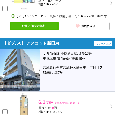
敷 － / 礼 0.5ヶ月
2階 / 1K / 26㎡
うれしいインターネット無料☆設備が整った１Ｋ☆2階角部屋です
お問い合わせ(無料)
お気に入り
【ダブル0】 アスコット新田東
マンション
ＪＲ仙石線 小鶴新田駅/徒歩13分
東北本線 東仙台駅/徒歩16分
宮城県仙台市宮城野区新田東１丁目 1-2
5階建 / 築7年
6.1
万円
（管理費等2,000円）
敷金礼金 :
0
円
2階 / 1K / 28.28㎡