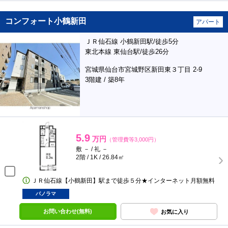
コンフォート小鶴新田
アパート
ＪＲ仙石線 小鶴新田駅/徒歩5分
東北本線 東仙台駅/徒歩26分
宮城県仙台市宮城野区新田東３丁目 2-9
3階建 / 築8年
5.9
万円
（管理費等3,000円）
敷 － / 礼 －
2階 / 1K / 26.84㎡
ＪＲ仙石線【小鶴新田】駅まで徒歩５分★インターネット月額無料
パノラマ
お問い合わせ(無料)
お気に入り