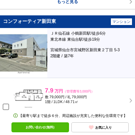
もっと見る
コンフォーティア新田東
マンション
ＪＲ仙石線 小鶴新田駅/徒歩6分
東北本線 東仙台駅/徒歩19分
宮城県仙台市宮城野区新田東２丁目 5-3
2階建 / 築7年
7.9
万円
（管理費等3,000円）
敷 79,000円 / 礼 79,000円
1階 / 1LDK / 48.71㎡
【最寄り駅まで徒歩６分、周辺施設が充実した便利な住環境です】
お問い合わせ(無料)
お気に入り