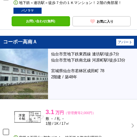
地下鉄＜連坊駅＞徒歩７分の１Ｋマンション！２階の角部屋！
パノラマ
お問い合わせ(無料)
お気に入り
コーポ一高南Ａ
アパート
仙台市営地下鉄東西線 連坊駅/徒歩7分
仙台市営地下鉄南北線 河原町駅/徒歩13分
宮城県仙台市若林区成田町 78
2階建 / 築48年
3.1
万円
（管理費等2,000円）
敷 － / 礼 －
1階 / 1K / 17㎡