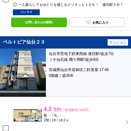
一人暮らしでもゆとりを感じるメゾネット１ＤＫ！ 連坊駅５分！
パノラマ
お問い合わせ(無料)
お気に入り
ベルトピア仙台２３
マンション
仙台市営地下鉄東西線 連坊駅/徒歩7分
ＪＲ仙石線 榴ケ岡駅/徒歩8分
宮城県仙台市若林区二軒茶屋 17-46
5階建 / 築35年
4.2
万円
（管理費等3,000円）
敷 － / 礼 －
2階 / 1K / 18.2㎡