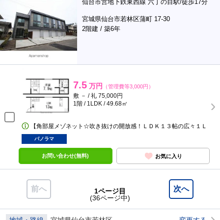
仙台市営地下鉄東西線 六丁の目駅/徒歩17分
宮城県仙台市若林区蒲町 17-30
2階建 / 築6年
7.5
万円
（管理費等3,000円）
敷 － / 礼 75,000円
1階 / 1LDK / 49.68㎡
【角部屋メゾネット☆吹き抜けの開放感！ＬＤＫ１３帖の広々１Ｌ
パノラマ
お問い合わせ(無料)
お気に入り
前へ
次へ
1ページ目
(36ページ中)