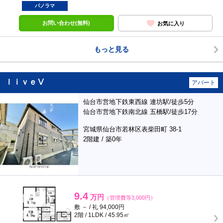
パノラマ
お問い合わせ(無料)
お気に入り
もっと見る
ｌｉｖｅⅤ
アパート
仙台市営地下鉄東西線 連坊駅/徒歩5分
仙台市営地下鉄南北線 五橋駅/徒歩17分
宮城県仙台市若林区表柴田町 38-1
2階建 / 築0年
9.4
万円
（管理費等3,000円）
敷 － / 礼 94,000円
2階 / 1LDK / 45.95㎡