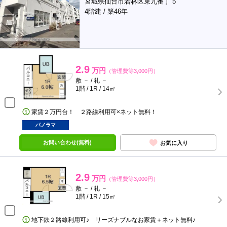
宮城県仙台市若林区東九番丁 5
4階建 / 築46年
2.9
万円
（管理費等3,000円）
敷 － / 礼 －
1階 / 1R / 14㎡
家賃２万円台！ ２路線利用可×ネット無料！
パノラマ
お問い合わせ(無料)
お気に入り
2.9
万円
（管理費等3,000円）
敷 － / 礼 －
1階 / 1R / 15㎡
地下鉄２路線利用可♪ リーズナブルなお家賃＋ネット無料♪