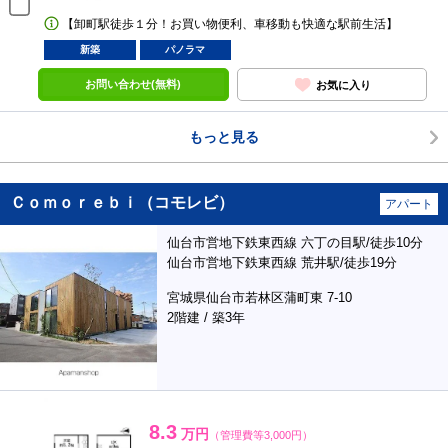
【卸町駅徒歩１分！お買い物便利、車移動も快適な駅前生活】
新築
パノラマ
お問い合わせ(無料)
お気に入り
もっと見る
Ｃｏｍｏｒｅｂｉ（コモレビ）
アパート
仙台市営地下鉄東西線 六丁の目駅/徒歩10分
仙台市営地下鉄東西線 荒井駅/徒歩19分
宮城県仙台市若林区蒲町東 7-10
2階建 / 築3年
8.3
万円
（管理費等3,000円）