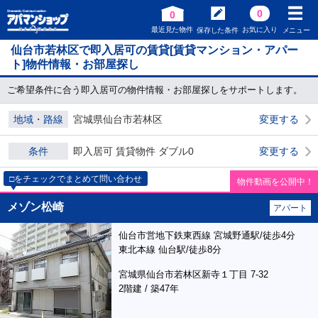
0
0
最近見た物件
お気に入り
保存した条件
メニュー
仙台市若林区で即入居可の賃貸[賃貸マンション・アパー
ト]物件情報・お部屋探し
ご希望条件に合う即入居可の物件情報・お部屋探しをサポートします。
地域・路線
宮城県仙台市若林区
変更する
条件
即入居可 賃貸物件 ダブル0
変更する
□をチェックでまとめて問い合わせ
物件動画を公開中！
メゾン松崎
アパート
仙台市営地下鉄東西線 宮城野通駅/徒歩4分
東北本線 仙台駅/徒歩8分
宮城県仙台市若林区新寺１丁目 7-32
2階建 / 築47年