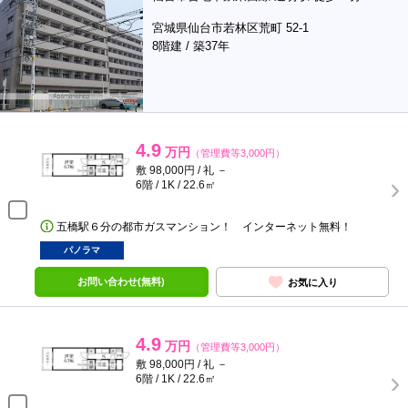
宮城県仙台市若林区荒町 52-1
8階建 / 築37年
4.9
万円
（管理費等3,000円）
敷 98,000円 / 礼 －
6階 / 1K / 22.6㎡
五橋駅６分の都市ガスマンション！ インターネット無料！
パノラマ
お問い合わせ(無料)
お気に入り
4.9
万円
（管理費等3,000円）
敷 98,000円 / 礼 －
6階 / 1K / 22.6㎡