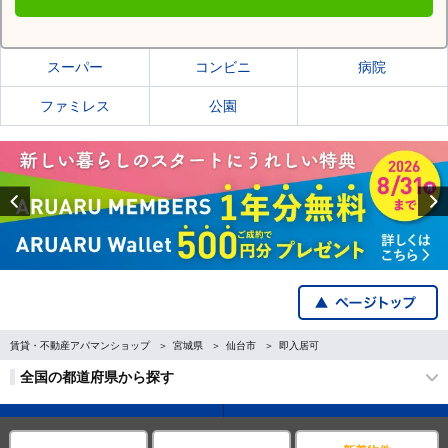
仙台市若林区の施設一覧
スーパー
コンビニ
病院
ファミレス
公園
Previous
賃貸・不動産アパマンショップ
宮城県
仙台市
即入居可
全国の都道府県から探す
企業・IR情報
サイトポリシー