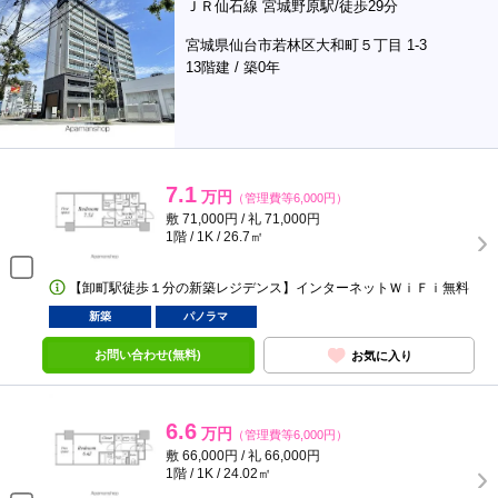
ＪＲ仙石線 宮城野原駅/徒歩29分
宮城県仙台市若林区大和町５丁目 1-3
13階建 / 築0年
7.1
万円
（管理費等6,000円）
敷 71,000円 / 礼 71,000円
1階 / 1K / 26.7㎡
【卸町駅徒歩１分の新築レジデンス】インターネットＷｉＦｉ無料
新築
パノラマ
お問い合わせ(無料)
お気に入り
6.6
万円
（管理費等6,000円）
敷 66,000円 / 礼 66,000円
1階 / 1K / 24.02㎡