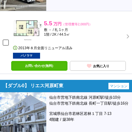
5.5
万円
（管理費等2,000円）
敷 － / 礼 1ヶ月
1階 / 2K / 44.5㎡
2013年８月全面リニューアル済み
パノラマ
お問い合わせ(無料)
お気に入り
【ダブル0】 リエス河原町東
マンション
仙台市営地下鉄南北線 河原町駅/徒歩10分
仙台市営地下鉄南北線 長町一丁目駅/徒歩16分
宮城県仙台市若林区若林１丁目 7-13
4階建 / 築38年