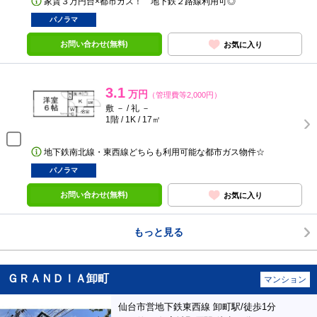
家賃３万円台×都市ガス！ 地下鉄２路線利用可◎
パノラマ
お問い合わせ(無料)
お気に入り
3.1
万円
（管理費等2,000円）
敷 － / 礼 －
1階 / 1K / 17㎡
地下鉄南北線・東西線どちらも利用可能な都市ガス物件☆
パノラマ
お問い合わせ(無料)
お気に入り
もっと見る
ＧＲＡＮＤＩＡ卸町
マンション
仙台市営地下鉄東西線 卸町駅/徒歩1分