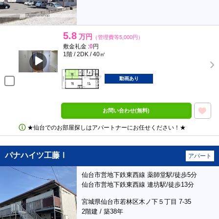
5.8
万円
（管理費等5,000円）
敷金礼金 :
0
円
1階 / 2DK / 40㎡
動画あり
お問い合わせ(無料)
★仙台でのお部屋探しはアパートナーにお任せください！★
パナハイツ工藤Ⅰ
アパート
仙台市営地下鉄東西線 薬師堂駅/徒歩5分
仙台市営地下鉄東西線 連坊駅/徒歩13分
宮城県仙台市若林区木ノ下５丁目 7-35
2階建 / 築38年