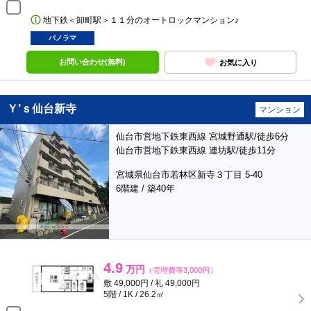
地下鉄＜卸町駅＞１１分のオートロックマンション♪
パノラマ
お問い合わせ(無料)
お気に入り
Ｙ’ｓ仙台新寺
マンション
仙台市営地下鉄東西線 宮城野通駅/徒歩6分
仙台市営地下鉄東西線 連坊駅/徒歩11分
宮城県仙台市若林区新寺３丁目 5-40
6階建 / 築40年
4.9
万円
（管理費等3,000円）
敷 49,000円 / 礼 49,000円
5階 / 1K / 26.2㎡