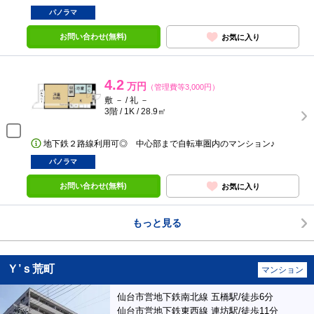
パノラマ
お問い合わせ(無料)
お気に入り
4.2
万円
（管理費等3,000円）
敷 － / 礼 －
3階 / 1K / 28.9㎡
地下鉄２路線利用可◎ 中心部まで自転車圏内のマンション♪
パノラマ
お問い合わせ(無料)
お気に入り
もっと見る
Ｙ’ｓ荒町
マンション
仙台市営地下鉄南北線 五橋駅/徒歩6分
仙台市営地下鉄東西線 連坊駅/徒歩11分