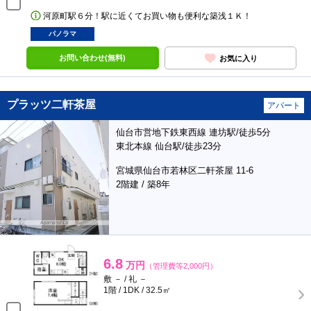
河原町駅６分！駅に近くてお買い物も便利な築浅１Ｋ！
パノラマ
お問い合わせ(無料)
お気に入り
プラッツ二軒茶屋
アパート
仙台市営地下鉄東西線 連坊駅/徒歩5分
東北本線 仙台駅/徒歩23分
宮城県仙台市若林区二軒茶屋 11-6
2階建 / 築8年
6.8
万円
（管理費等2,000円）
敷 － / 礼 －
1階 / 1DK / 32.5㎡