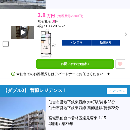
3.8
万円
（管理費等2,300円）
敷金礼金 :
0
円
4階 / 1R / 20.67㎡
パノラマ
動画あり
お問い合わせ(無料)
★仙台でのお部屋探しはアパートナーにお任せください！★
【ダブル0】 菅原レジデンスⅠ
マンション
仙台市営地下鉄東西線 卸町駅/徒歩23分
仙台市営地下鉄東西線 薬師堂駅/徒歩28分
宮城県仙台市若林区遠見塚東 1-15
4階建 / 築37年