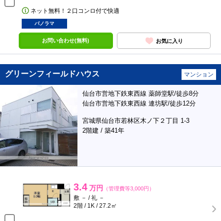
ネット無料！２口コンロ付で快適
パノラマ
お問い合わせ(無料)
お気に入り
グリーンフィールドハウス
マンション
仙台市営地下鉄東西線 薬師堂駅/徒歩8分
仙台市営地下鉄東西線 連坊駅/徒歩12分
宮城県仙台市若林区木ノ下２丁目 1-3
2階建 / 築41年
3.4
万円
（管理費等3,000円）
敷 － / 礼 －
2階 / 1K / 27.2㎡