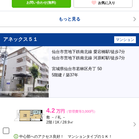
お問い合わせ(無料)
お気に入り
もっと見る
アネックス５１
マンション
仙台市営地下鉄南北線 愛宕橋駅/徒歩7分
仙台市営地下鉄南北線 河原町駅/徒歩7分
宮城県仙台市若林区舟丁 50
5階建 / 築37年
4.2
万円
（管理費等3,000円）
敷 － / 礼 －
2階 / 1K / 28.9㎡
中心部へのアクセス良好！ マンションタイプの１Ｋ！