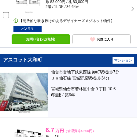
敷 83,000円 / 礼 83,000円
2階 / 1LDK / 36.64㎡
【開放的な吹き抜けのあるデザイナーズメゾネット物件】
パノラマ
お問い合わせ(無料)
お気に入り
アスコット大和町
マンション
仙台市営地下鉄東西線 卸町駅/徒歩7分
ＪＲ仙石線 宮城野原駅/徒歩34分
宮城県仙台市若林区中倉３丁目 10-6
6階建 / 築6年
6.7
万円
（管理費等4,500円）
敷 － / 礼 －