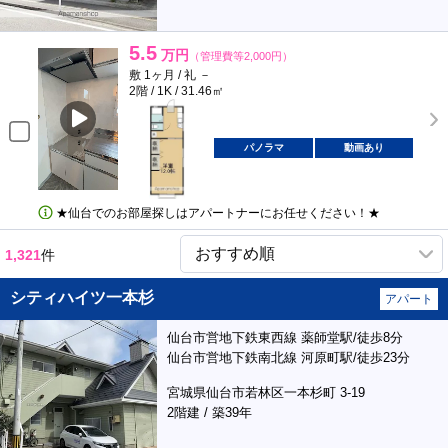
5.5
万円
（管理費等2,000円）
敷 1ヶ月 / 礼 －
2階 / 1K / 31.46㎡
パノラマ
動画あり
★仙台でのお部屋探しはアパートナーにお任せください！★
1,321
件
シティハイツ一本杉
アパート
仙台市営地下鉄東西線 薬師堂駅/徒歩8分
仙台市営地下鉄南北線 河原町駅/徒歩23分
宮城県仙台市若林区一本杉町 3-19
2階建 / 築39年