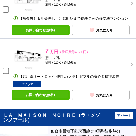
2階 / 1DK / 34.56㎡
【敷金無し＆礼金無し！】卸町駅まで徒歩７分の好立地マンション
お問い合わせ(無料)
お気に入り
7
万円
（管理費等4,500円）
敷 － / 礼 －
5階 / 1DK / 34.56㎡
【共用部オートロック×防犯カメラ】ダブルの安心を標準装備！
パノラマ
お問い合わせ(無料)
お気に入り
ＬＡ ＭＡＩＳＯＮ ＮＯＩＲＥ（ラ・メゾ
アパート
ンノアール）
仙台市営地下鉄東西線 卸町駅/徒歩14分