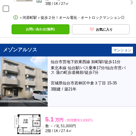
3階 / 1K / 27㎡
＜河原町駅＞徒歩２分！オール電化・オートロックマンション◎
お問い合わせ(無料)
お気に入り
メゾンアルソス
マンション
仙台市営地下鉄東西線 卸町駅/徒歩11分
東北本線 仙台駅/バス乗車17分/仙台市営バ
ス 蒲の町歩道橋前/徒歩7分
宮城県仙台市若林区中倉３丁目 15-35
3階建 / 築21年
5.1
万円
（管理費等3,000円）
敷 － / 礼 51,000円
2階 / 1K / 27.4㎡