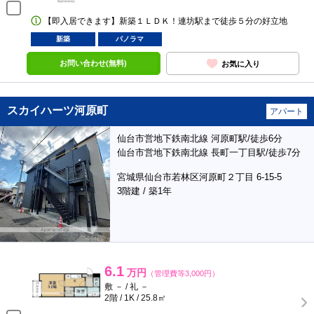
【即入居できます】新築１ＬＤＫ！連坊駅まで徒歩５分の好立地
新築
パノラマ
お問い合わせ(無料)
お気に入り
スカイハーツ河原町
アパート
仙台市営地下鉄南北線 河原町駅/徒歩6分
仙台市営地下鉄南北線 長町一丁目駅/徒歩7分
宮城県仙台市若林区河原町２丁目 6-15-5
3階建 / 築1年
6.1
万円
（管理費等3,000円）
敷 － / 礼 －
2階 / 1K / 25.8㎡