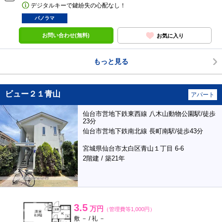
デジタルキーで鍵紛失の心配なし！
パノラマ
お問い合わせ(無料)
お気に入り
もっと見る
ビュー２１青山
アパート
仙台市営地下鉄東西線 八木山動物公園駅/徒歩
23分
仙台市営地下鉄南北線 長町南駅/徒歩43分
宮城県仙台市太白区青山１丁目 6-6
2階建 / 築21年
3.5
万円
（管理費等1,000円）
敷 － / 礼 －