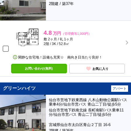
2階建 / 築37年
4.8
万円
（管理費等1,000円）
敷 2ヶ月 / 礼 1ヶ月
2階 / 3K / 52.8㎡
閑静な住宅地！設備も充実☆ 南向き日当たり良好！
お問い合わせ(無料)
お気に入り
グリーンハイツ
アパート
仙台市営地下鉄東西線 八木山動物公園駅/バス
乗車4分/仙台市営バス 青山二丁目/徒歩5分
仙台市営地下鉄南北線 長町南駅/バス乗車11
分/仙台市営バス 青山二丁目/徒歩5分
宮城県仙台市太白区青山２丁目 16-6
2階建 / 築36年