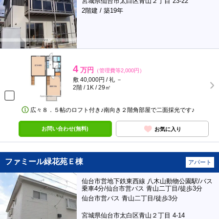
宮城県仙台市太白区青山２丁目 23-22
2階建 / 築19年
4
万円
（管理費等2,000円）
敷 40,000円 / 礼 －
2階 / 1K / 29㎡
広々８．５帖のロフト付き♪南向き２階角部屋で二面採光です♪
お問い合わせ(無料)
お気に入り
ファミール緑花苑Ｅ棟
アパート
仙台市営地下鉄東西線 八木山動物公園駅/バス
乗車4分/仙台市営バス 青山二丁目/徒歩3分
仙台市営バス 青山二丁目/徒歩3分
宮城県仙台市太白区青山２丁目 4-14