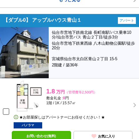
【ダブル0】 アップルハウス青山１
アパート
仙台市営地下鉄南北線 長町南駅/バス乗車10
分/仙台市営バス 青山２丁目/徒歩3分
仙台市営地下鉄東西線 八木山動物公園駅/徒歩
20分
宮城県仙台市太白区青山２丁目 15-5
2階建 / 築36年
1.8
万円
（管理費等2,500円）
敷金礼金 :
0
円
1階 / 1K / 15.57㎡
★お部屋探しはアパートナーにお任せください！★
パノラマ
お問い合わせ(無料)
お気に入り