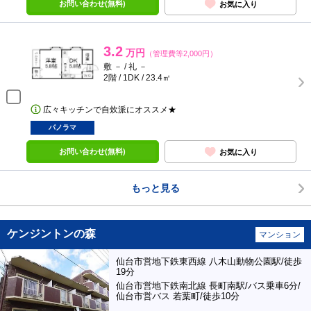
お問い合わせ(無料)
お気に入り
3.2
万円
（管理費等2,000円）
敷 － / 礼 －
2階 / 1DK / 23.4㎡
広々キッチンで自炊派にオススメ★
パノラマ
お問い合わせ(無料)
お気に入り
もっと見る
ケンジントンの森
マンション
仙台市営地下鉄東西線 八木山動物公園駅/徒歩
19分
仙台市営地下鉄南北線 長町南駅/バス乗車6分/
仙台市営バス 若葉町/徒歩10分