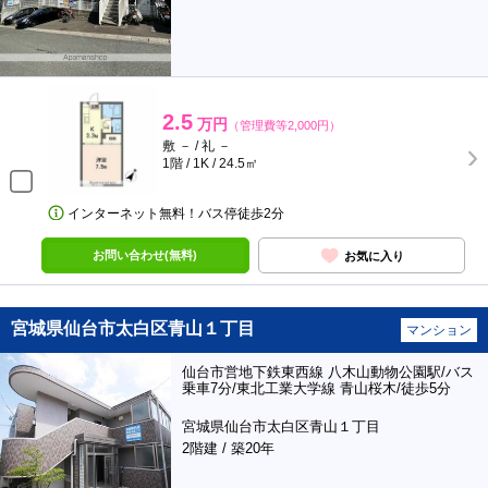
2.5
万円
（管理費等2,000円）
敷 － / 礼 －
1階 / 1K / 24.5㎡
インターネット無料！バス停徒歩2分
お問い合わせ(無料)
お気に入り
宮城県仙台市太白区青山１丁目
マンション
仙台市営地下鉄東西線 八木山動物公園駅/バス
乗車7分/東北工業大学線 青山桜木/徒歩5分
宮城県仙台市太白区青山１丁目
2階建 / 築20年