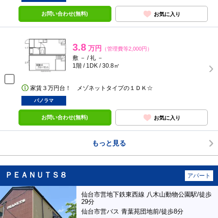
お問い合わせ(無料)
お気に入り
3.8
万円
（管理費等2,000円）
敷 － / 礼 －
1階 / 1DK / 30.8㎡
家賃３万円台！ メゾネットタイプの１ＤＫ☆
パノラマ
お問い合わせ(無料)
お気に入り
もっと見る
ＰＥＡＮＵＴＳ８
アパート
仙台市営地下鉄東西線 八木山動物公園駅/徒歩
29分
仙台市営バス 青葉苑団地前/徒歩8分