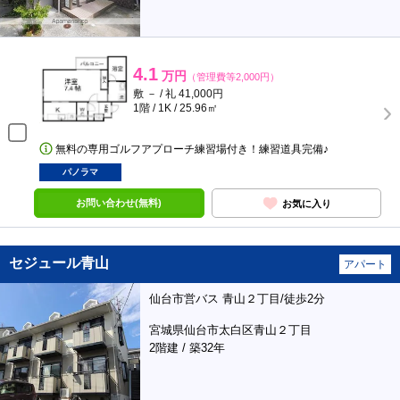
4.1
万円
（管理費等2,000円）
敷 － / 礼 41,000円
1階 / 1K / 25.96㎡
無料の専用ゴルフアプローチ練習場付き！練習道具完備♪
パノラマ
お問い合わせ(無料)
お気に入り
セジュール青山
アパート
仙台市営バス 青山２丁目/徒歩2分
宮城県仙台市太白区青山２丁目
2階建 / 築32年