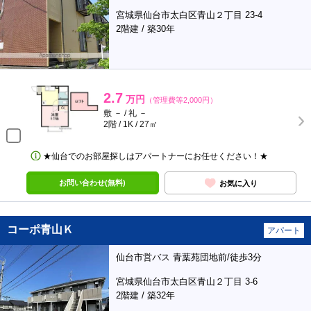
宮城県仙台市太白区青山２丁目 23-4
2階建 / 築30年
2.7
万円
（管理費等2,000円）
敷 － / 礼 －
2階 / 1K / 27㎡
★仙台でのお部屋探しはアパートナーにお任せください！★
お問い合わせ(無料)
お気に入り
コーポ青山Ｋ
アパート
仙台市営バス 青葉苑団地前/徒歩3分
宮城県仙台市太白区青山２丁目 3-6
2階建 / 築32年