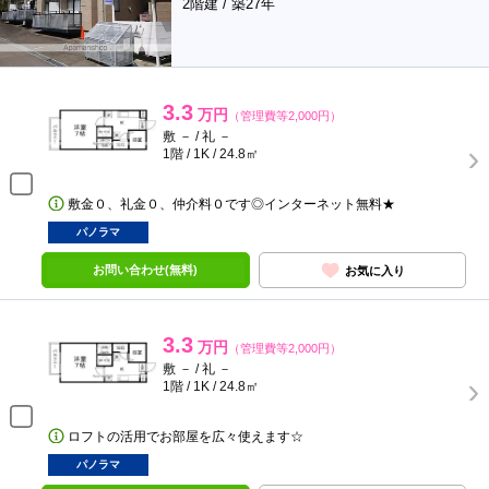
2階建 / 築27年
3.3
万円
（管理費等2,000円）
敷 － / 礼 －
1階 / 1K / 24.8㎡
敷金０、礼金０、仲介料０です◎インターネット無料★
パノラマ
お問い合わせ(無料)
お気に入り
3.3
万円
（管理費等2,000円）
敷 － / 礼 －
1階 / 1K / 24.8㎡
ロフトの活用でお部屋を広々使えます☆
パノラマ