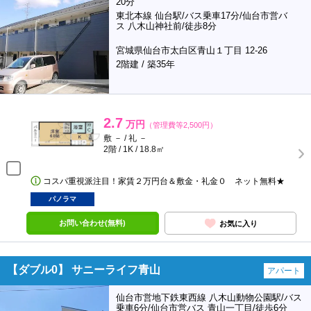
20分
東北本線 仙台駅/バス乗車17分/仙台市営バ
ス 八木山神社前/徒歩8分
宮城県仙台市太白区青山１丁目 12-26
2階建 / 築35年
2.7
万円
（管理費等2,500円）
敷 － / 礼 －
2階 / 1K / 18.8㎡
コスパ重視派注目！家賃２万円台＆敷金・礼金０ ネット無料★
パノラマ
お問い合わせ(無料)
お気に入り
【ダブル0】 サニーライフ青山
アパート
仙台市営地下鉄東西線 八木山動物公園駅/バス
乗車6分/仙台市営バス 青山一丁目/徒歩6分