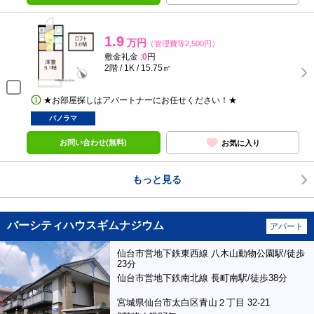
1.9
万円
（管理費等2,500円）
敷金礼金 :
0
円
2階 / 1K / 15.75㎡
★お部屋探しはアパートナーにお任せください！★
パノラマ
お問い合わせ(無料)
お気に入り
もっと見る
バーシティハウスギムナジウム
アパート
仙台市営地下鉄東西線 八木山動物公園駅/徒歩
23分
仙台市営地下鉄南北線 長町南駅/徒歩38分
宮城県仙台市太白区青山２丁目 32-21