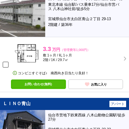
東北本線 仙台駅/バス乗車17分/仙台市営バ
ス 八木山神社前/徒歩5分
宮城県仙台市太白区青山２丁目 29-13
2階建 / 築36年
3.3
万円
（管理費等1,000円）
敷 1ヶ月 / 礼 1ヶ月
2階 / 1K / 29.7㎡
コンビニすぐそば♪ 南西向き日当たり良好！
お問い合わせ(無料)
お気に入り
ＬＩＮＯ青山
アパート
仙台市営地下鉄東西線 八木山動物公園駅/徒歩
27分