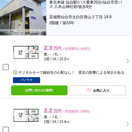
東北本線 仙台駅/バス乗車20分/仙台市営バ
ス 八木山神社前/徒歩9分
宮城県仙台市太白区青山２丁目 14-9
2階建 / 築33年
2.3
万円
（管理費等1,000円）
敷 － / 礼 －
1階 / 1K / 15.8㎡
デジタルキーで鍵紛失の心配なし！ 震災の影響による傾きがある
パノラマ
お問い合わせ(無料)
お気に入り
2.2
万円
（管理費等1,000円）
敷 － / 礼 －
1階 / 1K / 15.8㎡