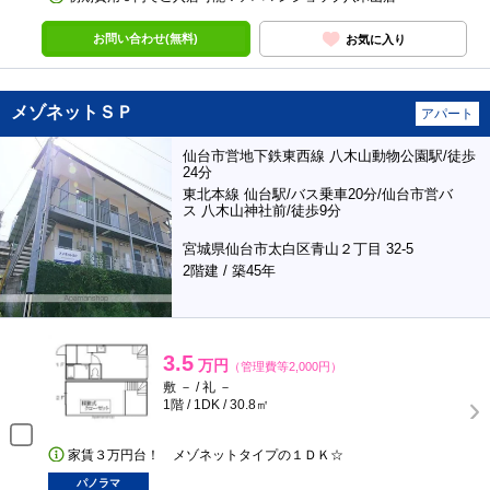
お問い合わせ(無料)
お気に入り
メゾネットＳＰ
アパート
仙台市営地下鉄東西線 八木山動物公園駅/徒歩
24分
東北本線 仙台駅/バス乗車20分/仙台市営バ
ス 八木山神社前/徒歩9分
宮城県仙台市太白区青山２丁目 32-5
2階建 / 築45年
3.5
万円
（管理費等2,000円）
敷 － / 礼 －
1階 / 1DK / 30.8㎡
家賃３万円台！ メゾネットタイプの１ＤＫ☆
パノラマ