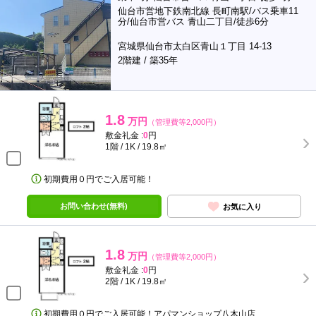
仙台市営地下鉄南北線 長町南駅/バス乗車11
分/仙台市営バス 青山二丁目/徒歩6分
宮城県仙台市太白区青山１丁目 14-13
2階建 / 築35年
1.8
万円
（管理費等2,000円）
敷金礼金 :
0
円
1階 / 1K / 19.8㎡
初期費用０円でご入居可能！
お問い合わせ(無料)
お気に入り
1.8
万円
（管理費等2,000円）
敷金礼金 :
0
円
2階 / 1K / 19.8㎡
初期費用０円でご入居可能！アパマンショップ八木山店