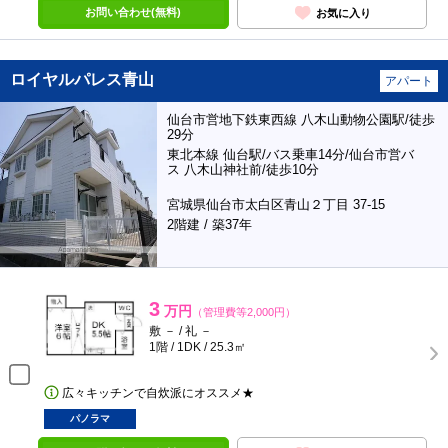
お問い合わせ(無料)
お気に入り
ロイヤルパレス青山
アパート
仙台市営地下鉄東西線 八木山動物公園駅/徒歩
29分
東北本線 仙台駅/バス乗車14分/仙台市営バ
ス 八木山神社前/徒歩10分
宮城県仙台市太白区青山２丁目 37-15
2階建 / 築37年
3
万円
（管理費等2,000円）
敷 － / 礼 －
1階 / 1DK / 25.3㎡
広々キッチンで自炊派にオススメ★
パノラマ