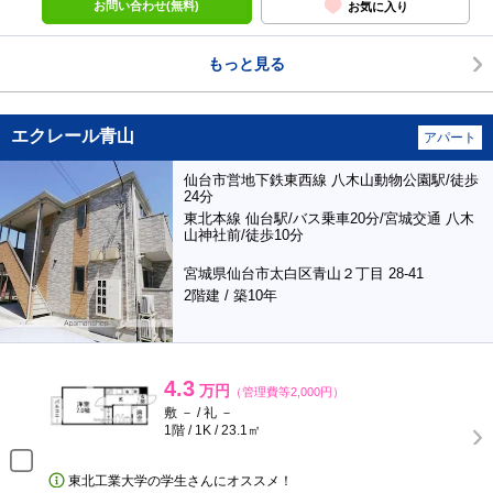
お問い合わせ(無料)
お気に入り
もっと見る
エクレール青山
アパート
仙台市営地下鉄東西線 八木山動物公園駅/徒歩
24分
東北本線 仙台駅/バス乗車20分/宮城交通 八木
山神社前/徒歩10分
宮城県仙台市太白区青山２丁目 28-41
2階建 / 築10年
4.3
万円
（管理費等2,000円）
敷 － / 礼 －
1階 / 1K / 23.1㎡
東北工業大学の学生さんにオススメ！