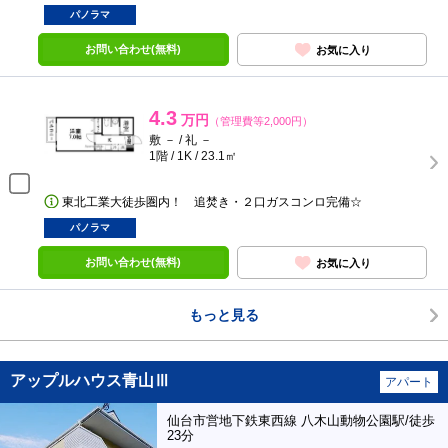
パノラマ
お問い合わせ(無料)
お気に入り
4.3
万円
（管理費等2,000円）
敷 － / 礼 －
1階 / 1K / 23.1㎡
東北工業大徒歩圏内！ 追焚き・２口ガスコンロ完備☆
パノラマ
お問い合わせ(無料)
お気に入り
もっと見る
アップルハウス青山Ⅲ
アパート
仙台市営地下鉄東西線 八木山動物公園駅/徒歩
23分