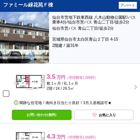
ファミール緑花苑Ｆ棟
アパート
仙台市営地下鉄東西線 八木山動物公園駅/バス
乗車4分/仙台市営バス 青山二丁目/徒歩2分
仙台市営バス 青山二丁目/徒歩2分
宮城県仙台市太白区青山２丁目 4-15
2階建 / 築31年
3.5
万円
（管理費等1,000円）
敷 1ヶ月 / 礼 1ヶ月
2階 / 1K / 26.5㎡
閑静な住宅地！南向き日当たり良好！3月入居相談可★
お問い合わせ(無料)
お気に入り
4.3
万円
（管理費等1,000円）