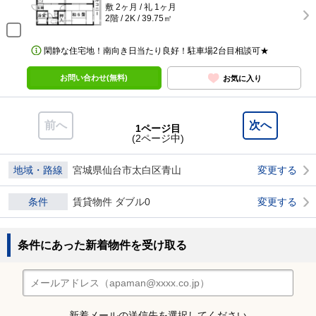
敷 2ヶ月 / 礼 1ヶ月
2階 / 2K / 39.75㎡
閑静な住宅地！南向き日当たり良好！駐車場2台目相談可★
お問い合わせ(無料)
お気に入り
前へ
次へ
1ページ目
(2ページ中)
地域・路線
宮城県仙台市太白区青山
変更する
条件
賃貸物件 ダブル0
変更する
条件にあった新着物件を受け取る
新着メールの送信先を選択してください