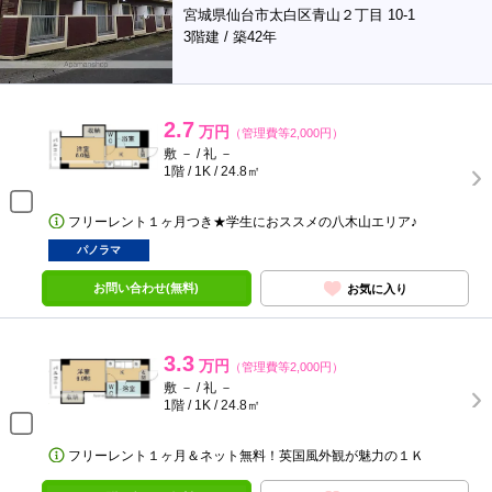
宮城県仙台市太白区青山２丁目 10-1
3階建 / 築42年
2.7
万円
（管理費等2,000円）
敷 － / 礼 －
1階 / 1K / 24.8㎡
フリーレント１ヶ月つき★学生におススメの八木山エリア♪
パノラマ
お問い合わせ(無料)
お気に入り
3.3
万円
（管理費等2,000円）
敷 － / 礼 －
1階 / 1K / 24.8㎡
フリーレント１ヶ月＆ネット無料！英国風外観が魅力の１Ｋ