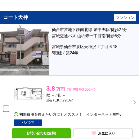
コート天神
マンション
仙台市営地下鉄南北線 泉中央駅/徒歩27分
宮城交通バス 山の寺一丁目南/徒歩5分
宮城県仙台市泉区天神沢１丁目 6-18
5階建 / 築24年
3.8
万円
（管理費等3,000円）
敷 － / 礼 －
2階 / 1K / 29.8㎡
初期費用を抑えたい方にもオススメ！ インターネット無料♪
パノラマ
お問い合わせ(無料)
お気に入り