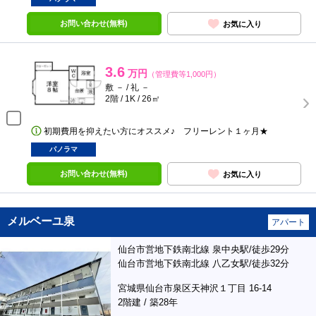
お問い合わせ(無料)
お気に入り
3.6
万円
（管理費等1,000円）
敷 － / 礼 －
2階 / 1K / 26㎡
初期費用を抑えたい方にオススメ♪ フリーレント１ヶ月★
パノラマ
お問い合わせ(無料)
お気に入り
メルベーユ泉
アパート
仙台市営地下鉄南北線 泉中央駅/徒歩29分
仙台市営地下鉄南北線 八乙女駅/徒歩32分
宮城県仙台市泉区天神沢１丁目 16-14
2階建 / 築28年