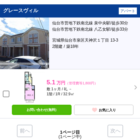
グレースヴィル
アパート
仙台市営地下鉄南北線 泉中央駅/徒歩30分
仙台市営地下鉄南北線 八乙女駅/徒歩33分
宮城県仙台市泉区天神沢１丁目 13-3
2階建 / 築18年
5.1
万円
（管理費等1,800円）
敷 1ヶ月 / 礼 －
1階 / 1R / 32.9㎡
お問い合わせ(無料)
お気に入り
前へ
次へ
1ページ目
(1ページ中)