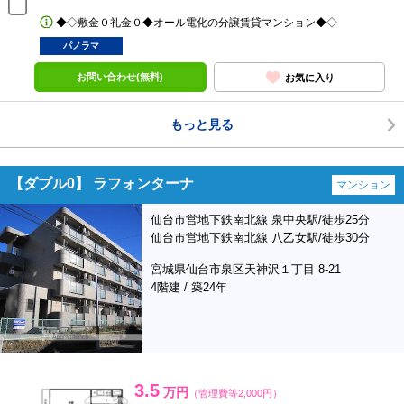
◆◇敷金０礼金０◆オール電化の分譲賃貸マンション◆◇
パノラマ
お問い合わせ(無料)
お気に入り
もっと見る
【ダブル0】 ラフォンターナ
マンション
仙台市営地下鉄南北線 泉中央駅/徒歩25分
仙台市営地下鉄南北線 八乙女駅/徒歩30分
宮城県仙台市泉区天神沢１丁目 8-21
4階建 / 築24年
3.5
万円
（管理費等2,000円）