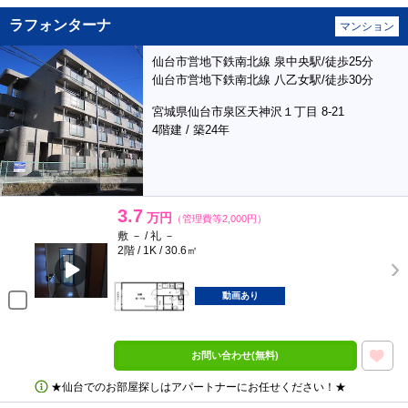
ラフォンターナ
マンション
仙台市営地下鉄南北線 泉中央駅/徒歩25分
仙台市営地下鉄南北線 八乙女駅/徒歩30分
宮城県仙台市泉区天神沢１丁目 8-21
4階建 / 築24年
3.7
万円
（管理費等2,000円）
敷 － / 礼 －
2階 / 1K / 30.6㎡
動画あり
お問い合わせ(無料)
★仙台でのお部屋探しはアパートナーにお任せください！★