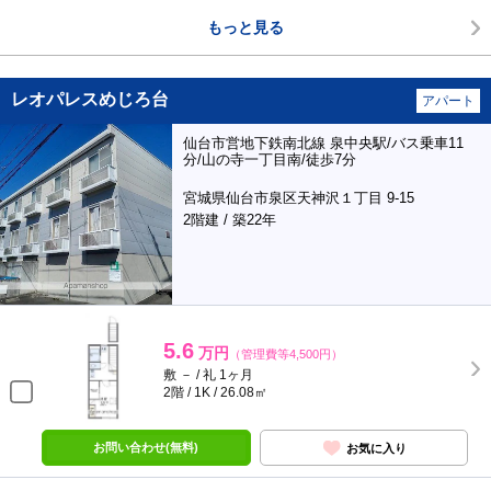
もっと見る
レオパレスめじろ台
アパート
仙台市営地下鉄南北線 泉中央駅/バス乗車11
分/山の寺一丁目南/徒歩7分
宮城県仙台市泉区天神沢１丁目 9-15
2階建 / 築22年
5.6
万円
（管理費等4,500円）
敷 － / 礼 1ヶ月
2階 / 1K / 26.08㎡
お問い合わせ(無料)
お気に入り