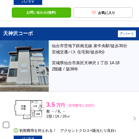
パノラマ
お問い合わせ(無料)
お気に入り
天神沢コーポ
アパート
仙台市営地下鉄南北線 泉中央駅/徒歩30分
宮城交通バス 住宅前/徒歩8分
宮城県仙台市泉区天神沢１丁目 14-18
2階建 / 築38年
3.5
万円
（管理費等1,000円）
敷 － / 礼 －
1階 / 1K / 26㎡
初期費用を抑えれる！ アクセントクロス×陽当たり良好♪
パノラマ