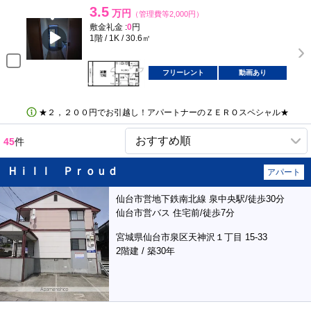
3.5
万円
（管理費等2,000円）
敷金礼金 :
0
円
1階 / 1K / 30.6㎡
フリーレント
動画あり
★２，２００円でお引越し！アパートナーのＺＥＲＯスペシャル★
45
件
Ｈｉｌｌ Ｐｒｏｕｄ
アパート
仙台市営地下鉄南北線 泉中央駅/徒歩30分
仙台市営バス 住宅前/徒歩7分
宮城県仙台市泉区天神沢１丁目 15-33
2階建 / 築30年