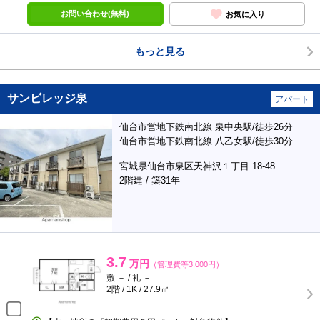
お問い合わせ(無料)
お気に入り
もっと見る
サンビレッジ泉
アパート
仙台市営地下鉄南北線 泉中央駅/徒歩26分
仙台市営地下鉄南北線 八乙女駅/徒歩30分
宮城県仙台市泉区天神沢１丁目 18-48
2階建 / 築31年
3.7
万円
（管理費等3,000円）
敷 － / 礼 －
2階 / 1K / 27.9㎡