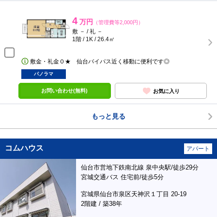
4
万円
（管理費等2,000円）
敷 － / 礼 －
1階 / 1K / 26.4㎡
敷金・礼金０★ 仙台バイパス近く移動に便利です◎
パノラマ
お問い合わせ(無料)
お気に入り
もっと見る
コムハウス
アパート
仙台市営地下鉄南北線 泉中央駅/徒歩29分
宮城交通バス 住宅前/徒歩5分
宮城県仙台市泉区天神沢１丁目 20-19
2階建 / 築38年