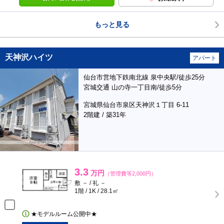
もっと見る
天神沢ハイツ
アパート
仙台市営地下鉄南北線 泉中央駅/徒歩25分
宮城交通 山の寺一丁目南/徒歩5分
宮城県仙台市泉区天神沢１丁目 6-11
2階建 / 築31年
3.3
万円
（管理費等2,000円）
敷 － / 礼 －
1階 / 1K / 28.1㎡
★モデルルーム公開中★