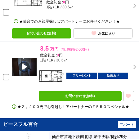
敷金礼金 :
0
円
1階 / 1K / 30.6㎡
★仙台でのお部屋探しはアパートナーにお任せください！★
お問い合わせ(無料)
お気に入り
3.5
万円
（管理費等2,000円）
敷金礼金 :
0
円
1階 / 1K / 30.6㎡
フリーレント
動画あり
お問い合わせ(無料)
★２，２００円でお引越し！アパートナーのＺＥＲＯスペシャル★
ピースフル百合
アパート
仙台市営地下鉄南北線 泉中央駅/徒歩29分