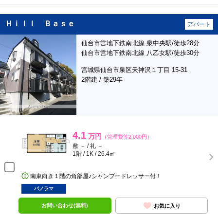
Ｈｉｌｌ Ｂａｓｅ
アパート
仙台市営地下鉄南北線 泉中央駅/徒歩28分
仙台市営地下鉄南北線 八乙女駅/徒歩30分
宮城県仙台市泉区天神沢１丁目 15-31
2階建 / 築29年
4.1
万円
（管理費等2,000円）
敷 － / 礼 －
1階 / 1K / 26.4㎡
南東向き１階の角部屋♪シャンプードレッサー付！
パノラマ
お問い合わせ(無料)
お気に入り