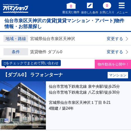
0
0
最近見た物件
お気に入り
保存した条件
メニュー
仙台市泉区天神沢の賃貸[賃貸マンション・アパート]物件
情報・お部屋探し
地域・路線
宮城県仙台市泉区天神沢
変更する
条件
賃貸物件 ダブル0
変更する
□をチェックでまとめて問い合わせ
物件動画を公開中！
【ダブル0】 ラフォンターナ
マンション
仙台市営地下鉄南北線 泉中央駅/徒歩25分
仙台市営地下鉄南北線 八乙女駅/徒歩30分
宮城県仙台市泉区天神沢１丁目 8-21
4階建 / 築24年