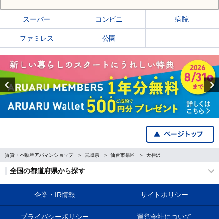
スーパー
コンビニ
病院
ファミレス
公園
Previous
賃貸・不動産アパマンショップ
宮城県
仙台市泉区
天神沢
全国の都道府県から探す
企業・IR情報
サイトポリシー
プライバシーポリシー
運営会社について