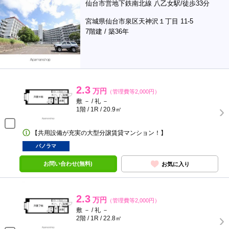
仙台市営地下鉄南北線 八乙女駅/徒歩33分
宮城県仙台市泉区天神沢１丁目 11-5
7階建 / 築36年
2.3
万円
（管理費等2,000円）
敷 － / 礼 －
1階 / 1R / 20.9㎡
【共用設備が充実の大型分譲賃貸マンション！】
パノラマ
お問い合わせ(無料)
お気に入り
2.3
万円
（管理費等2,000円）
敷 － / 礼 －
2階 / 1R / 22.8㎡