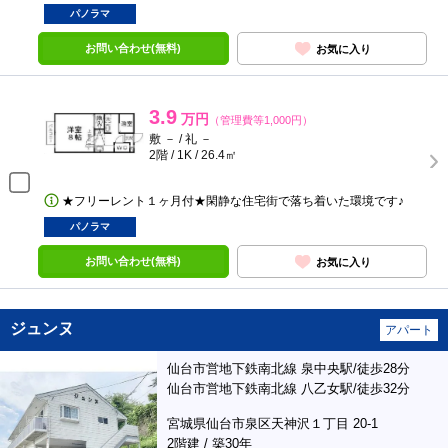
パノラマ
お問い合わせ(無料)
お気に入り
3.9
万円
（管理費等1,000円）
敷 － / 礼 －
2階 / 1K / 26.4㎡
★フリーレント１ヶ月付★閑静な住宅街で落ち着いた環境です♪
パノラマ
お問い合わせ(無料)
お気に入り
ジュンヌ
アパート
仙台市営地下鉄南北線 泉中央駅/徒歩28分
仙台市営地下鉄南北線 八乙女駅/徒歩32分
宮城県仙台市泉区天神沢１丁目 20-1
2階建 / 築30年