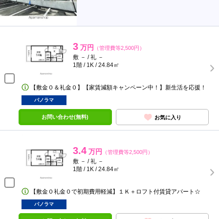
3
万円
（管理費等2,500円）
敷 － / 礼 －
1階 / 1K / 24.84㎡
【敷金０＆礼金０】【家賃減額キャンペーン中！】新生活を応援！
パノラマ
お問い合わせ(無料)
お気に入り
3.4
万円
（管理費等2,500円）
敷 － / 礼 －
1階 / 1K / 24.84㎡
【敷金０礼金０で初期費用軽減】１Ｋ＋ロフト付賃貸アパート☆
パノラマ