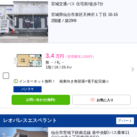
宮城交通バス 住宅前/徒歩7分
宮城県仙台市泉区天神沢１丁目 16-16
2階建 / 築29年
3.4
万円
（管理費等1,000円）
敷 － / 礼 －
1階 / 1K / 26.4㎡
インターネット無料！ 南東向き角部屋×電子錠完備☆
パノラマ
お問い合わせ(無料)
お気に入り
レオパレスエスペラント
アパート
仙台市営地下鉄南北線 泉中央駅/バス乗車11