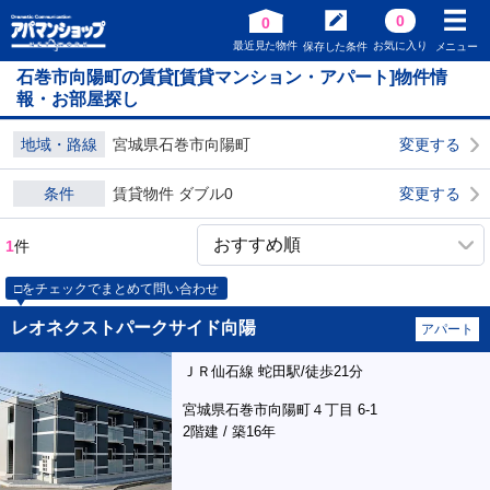
0
0
最近見た物件
お気に入り
保存した条件
メニュー
石巻市向陽町の賃貸[賃貸マンション・アパート]物件情
報・お部屋探し
地域・路線
宮城県石巻市向陽町
変更する
条件
賃貸物件 ダブル0
変更する
1
件
□をチェックでまとめて問い合わせ
レオネクストパークサイド向陽
アパート
ＪＲ仙石線 蛇田駅/徒歩21分
宮城県石巻市向陽町４丁目 6-1
2階建 / 築16年