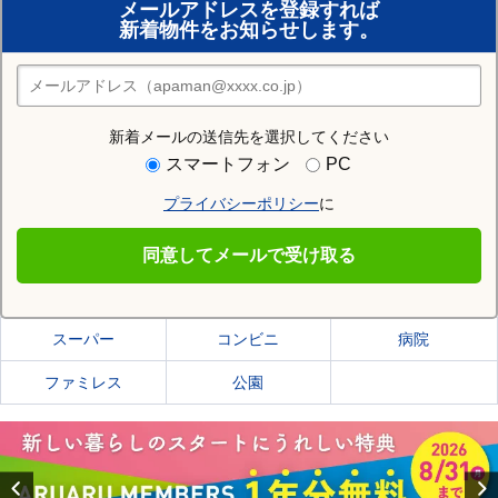
メールアドレスを登録すれば
おまかせ物件リクエスト
新着物件をお知らせします。
住みたい街の店舗を探す
店舗検索
新着メールの送信先を選択してください
住む街研究所で石巻市の情報を見る
スマートフォン
PC
プライバシーポリシー
に
石巻市
同意してメールで受け取る
石巻市の施設一覧
スーパー
コンビニ
病院
ファミレス
公園
Previous