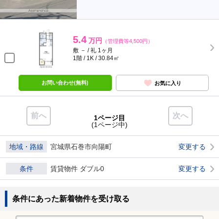
5.4
万円
（管理費等4,500円）
敷 － / 礼 1ヶ月
1階 / 1K / 30.84㎡
お問い合わせ(無料)
お気に入り
前へ
次へ
1ページ目
(1ページ中)
地域・路線
宮城県石巻市向陽町
変更する
条件
賃貸物件 ダブル0
変更する
条件にあった新着物件を受け取る