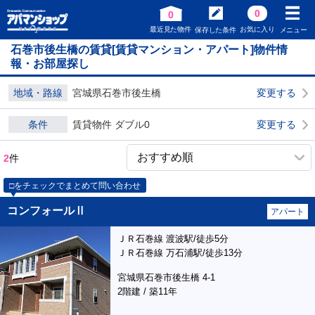
0
0
最近見た物件
お気に入り
保存した条件
メニュー
石巻市後生橋の賃貸[賃貸マンション・アパート]物件情
報・お部屋探し
地域・路線
宮城県石巻市後生橋
変更する
条件
賃貸物件 ダブル0
変更する
2
件
□をチェックでまとめて問い合わせ
コンフォールⅡ
アパート
ＪＲ石巻線 渡波駅/徒歩5分
ＪＲ石巻線 万石浦駅/徒歩13分
宮城県石巻市後生橋 4-1
2階建 / 築11年