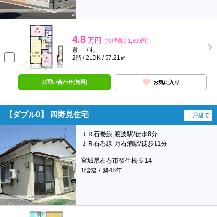
4.8
万円
（管理費等1,800円）
敷 － / 礼 －
2階 / 2LDK / 57.21㎡
お問い合わせ(無料)
お気に入り
【ダブル0】 四野見住宅
一戸建て
ＪＲ石巻線 渡波駅/徒歩8分
ＪＲ石巻線 万石浦駅/徒歩11分
宮城県石巻市後生橋 6-14
1階建 / 築48年