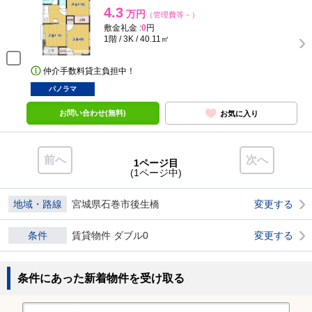
4.3
万円
（管理費等－）
敷金礼金 :
0
円
1階 / 3K / 40.11㎡
仲介手数料貸主負担中！
パノラマ
お問い合わせ(無料)
お気に入り
前へ
次へ
1ページ目
(1ページ中)
地域・路線
宮城県石巻市後生橋
変更する
条件
賃貸物件 ダブル0
変更する
条件にあった新着物件を受け取る