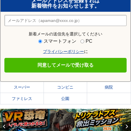
メールアドレスを登録すれば
おまかせ物件リクエスト
新着物件をお知らせします。
住みたい街の店舗を探す
店舗検索
新着メールの送信先を選択してください
住む街研究所で石巻市の情報を見る
スマートフォン
PC
プライバシーポリシー
に
石巻市
同意してメールで受け取る
石巻市の施設一覧
スーパー
コンビニ
病院
ファミレス
公園
Previous