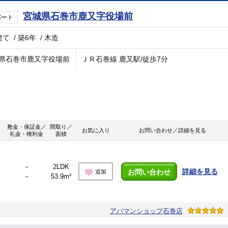
宮城県石巻市鹿又字役場前
パート
建て
/
築6年
/
木造
県石巻市鹿又字役場前
ＪＲ石巻線 鹿又駅/徒歩7分
敷金・保証金／
間取り／
お気に入り
お問い合わせ／詳細を見る
礼金・権利金
面積
－
2LDK
詳細を見る
お問い合わせ
追加
－
53.9m²
アパマンショップ石巻店