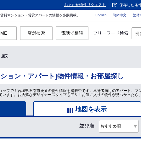
おまかせ物件リクエスト
保存した条
。賃貸マンション・賃貸アパートの情報を多数掲載。
English
簡体中文
繁体
OME
店舗検索
電話で相談
フリーワード検索
鹿又
ンション・アパート]物件情報・お部屋探し
ョップで！宮城県石巻市鹿又の物件情報を掲載中です。単身者向けのアパート、マ
ています。お洒落なデザイナーズタイプもアリ！お気に入りの物件が見つかったら
地図を表示
並び順