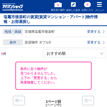
0
0
最近見た物件
お気に入り
保存した条件
メニュー
塩竈市後楽町の賃貸[賃貸マンション・アパート]物件情
報・お部屋探し
地域・路線
宮城県塩竈市後楽町
変更する
条件
賃貸物件 ダブル0
変更する
0
件
条件に合う物件が
見つかりませんでした。
上下の「変更する」から
再度検索してください。
前へ
次へ
1ページ目
(ページ中)