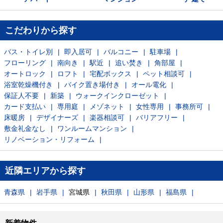
こだわりから探す
バス・トイレ別
即入居可
バルコニー
駐車場
フローリング
南向き
駅近
追い焚き
角部屋
オートロック
ロフト
宅配ボックス
ペット相談可
浴室乾燥機付き
バイク置き場付き
オール電化
保証人不要
新築
ウォークインクローゼット
カード支払い
専用庭
メゾネット
女性専用
事務所可
床暖房
デザイナーズ
楽器相談可
バリアフリー
敷金礼金なし
ワンルームマンション
リノベーション・リフォーム
近隣エリアから探す
青森県
岩手県
宮城県
秋田県
山形県
福島県