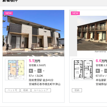
新着物件
NEW
NEW
5.5
6.6
万円
万円
管理費:3,500円
管理費:3,
－
－
－
敷
礼
敷
57㎡
2LDK
67.07㎡
陸前豊里駅 徒歩41分
本塩釜駅
宮城県石巻市桃生町中津山
宮城県塩
ペット可
収納
ルームシェア
収納