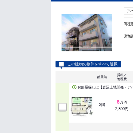
ア
3階
宮城
この建物の物件をすべて選択
賃料／
部屋階
管理費
お部屋探しは【岩沼土地開発・ア
6
万円
3階
2,300円