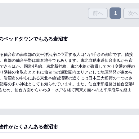
前へ
次へ
1
のベッドタウンでもある岩沼市
る仙台市の南東部の太平洋沿岸に位置する人口4万4千余の都市です。隣接
、東部の仙台平野は穀倉地帯でもあります。東北自動車道仙台南ICから市
できるほか、国道4号線、東北新幹線、東北本線が縦貫しており交通の便の
り隣接の名取市とともに仙台市の通勤圏内エリアとして地区開発が進めら
。岩沼市の中心にある東北本線岩沼駅の近くには日本三大稲荷の一つとさ
詣客の多い神社としても知られています。また、仙台東部道路は仙台空港I
いるため、仙台方面からいわき・水戸を経て関東方面への太平洋沿岸を経由
物件がたくさんある岩沼市