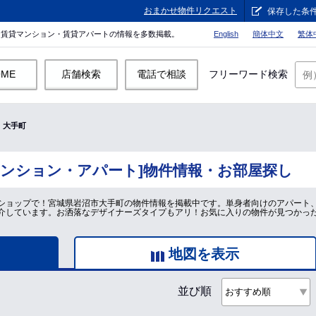
おまかせ物件リクエスト
保存した条
。賃貸マンション・賃貸アパートの情報を多数掲載。
English
簡体中文
繁体
OME
店舗検索
電話で相談
フリーワード検索
大手町
マンション・アパート]物件情報・お部屋探し
ショップで！宮城県岩沼市大手町の物件情報を掲載中です。単身者向けのアパート
介しています。お洒落なデザイナーズタイプもアリ！お気に入りの物件が見つかっ
地図を表示
並び順