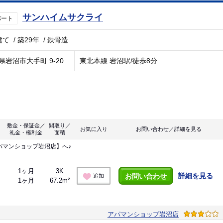
サンハイムサクライ
パート
建て
/
築29年
/
鉄骨造
県岩沼市大手町 9-20
東北本線 岩沼駅/徒歩8分
敷金・保証金／
間取り／
お気に入り
お問い合わせ／詳細を見る
礼金・権利金
面積
パマンショップ岩沼店】へ♪
1ヶ月
3K
詳細を見る
お問い合わせ
追加
1ヶ月
67.2m²
アパマンショップ岩沼店