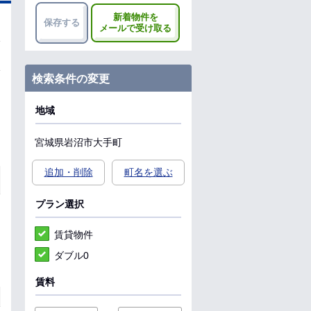
新着物件を
保存する
メールで受け取る
検索条件の変更
地域
宮城県
岩沼市
大手町
追加・削除
町名を選ぶ
プラン選択
賃貸物件
ダブル0
賃料