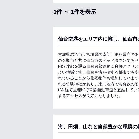
1件 ～ 1件を表示
仙台空港をエリア内に擁し、仙台市
宮城県岩沼市は宮城県の南部、また県庁のあ
の名取市と共に仙台市のベッドタウンであり
内沿岸部を通る仙台東部道路に直接アクセス
よい地域です。仙台空港を擁する都市でもあ
れていることから住宅物件も増加しています
れる竹駒神社があり、東北地方でも有数の初
Cを経て亘理ICで常磐自動車道と直結して
するアクセスが良好になりました。
海、田畑、山など自然豊かな環境の