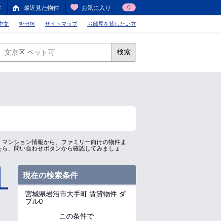
0
件
最近見た物件
お気に入り
中文
한국어
サイトマップ
お部屋を貸したい方
検索
、マンション情報から、ファミリー向けの物件ま
たら、問い合わせボタンから確認してみましょ
現在の検索条件
宮城県岩沼市大手町
賃貸物件 ダ
ブル0
この条件で