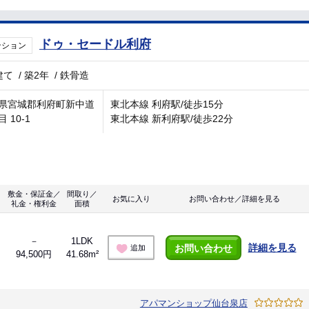
ドゥ・セードル利府
ンション
建て
/
築2年
/
鉄骨造
県宮城郡利府町新中道
東北本線 利府駅/徒歩15分
 10-1
東北本線 新利府駅/徒歩22分
敷金・保証金／
間取り／
お気に入り
お問い合わせ／詳細を見る
礼金・権利金
面積
－
1LDK
詳細を見る
お問い合わせ
追加
94,500円
41.68m²
アパマンショップ仙台泉店