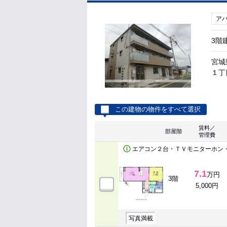
ア
3階
宮城
１丁
この建物の物件をすべて選択
賃料／
部屋階
管理費
エアコン２台・ＴＶモニターホン
7.1
万円
3階
5,000円
写真満載