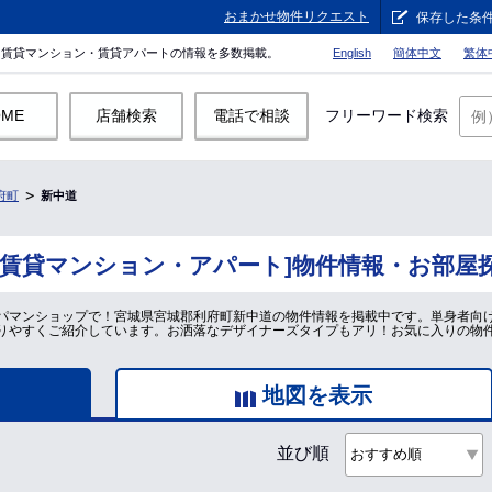
おまかせ物件リクエスト
保存した条
。賃貸マンション・賃貸アパートの情報を多数掲載。
English
簡体中文
繁体
OME
店舗検索
電話で相談
フリーワード検索
府町
新中道
[賃貸マンション・アパート]物件情報・お部屋
パマンショップで！宮城県宮城郡利府町新中道の物件情報を掲載中です。単身者向
りやすくご紹介しています。お洒落なデザイナーズタイプもアリ！お気に入りの物
地図を表示
並び順