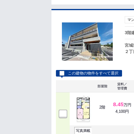
マ
3階
宮城
２丁目
この建物の物件をすべて選択
賃料／
部屋階
管理費
8.45
万円
2階
4,100円
写真満載