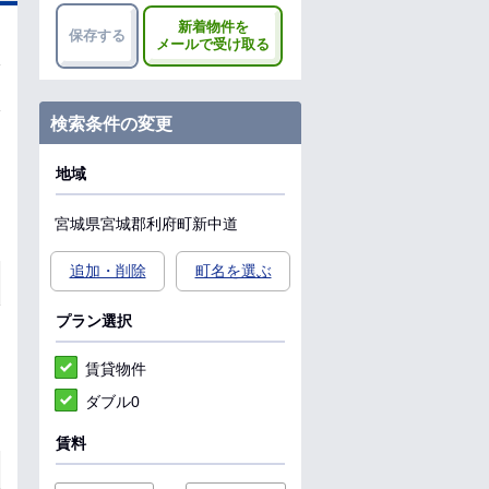
新着物件を
保存する
メールで受け取る
検索条件の変更
地域
宮城県
宮城郡利府町
新中道
追加・削除
町名を選ぶ
プラン選択
賃貸物件
ダブル0
賃料