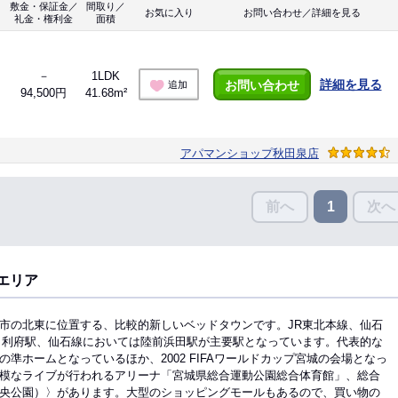
敷金・保証金／
間取り／
お気に入り
お問い合わせ／詳細を見る
礼金・権利金
面積
－
1LDK
詳細を見る
お問い合わせ
追加
94,500円
41.68m²
アパマンショップ秋田泉店
前へ
次へ
1
エリア
市の北東に位置する、比較的新しいベッドタウンです。JR東北本線、仙石
と利府駅、仙石線においては陸前浜田駅が主要駅となっています。代表的な
準ホームとなっているほか、2002 FIFAワールドカップ宮城の会場となっ
模なライブが行われるアリーナ「宮城県総合運動公園総合体育館」、総合
央公園）〉があります。大型のショッピングモールもあるので、買い物の