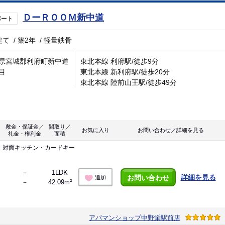
ＤーＲＯＯＭ新中道
パート
建て
/
築2年
/
軽量鉄骨
県宮城郡利府町新中道
東北本線 利府駅/徒歩9分
目
東北本線 新利府駅/徒歩20分
東北本線 陸前山王駅/徒歩49分
敷金・保証金／
間取り／
お気に入り
お問い合わせ／詳細を見る
礼金・権利金
面積
・対面キッチン・カードキー
－
1LDK
詳細を見る
お問い合わせ
追加
－
42.09m²
アパマンショップ中野栄駅前店