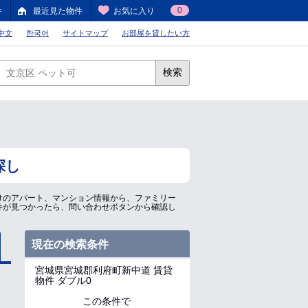
0
件
最近見た物件
お気に入り
中文
한국어
サイトマップ
お部屋を貸したい方
検索
探し
けのアパート、マンション情報から、ファミリー
件が見つかったら、問い合わせボタンから確認し
現在の検索条件
宮城県宮城郡利府町新中道
賃貸
物件 ダブル0
この条件で