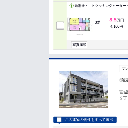
給湯器・ＩＨクッキングヒーター
8.5
万円
3階
4,100円
写真満載
マ
3階
宮城
２丁目
この建物の物件をすべて選択