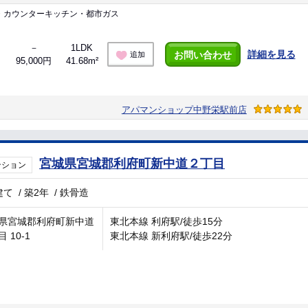
・カウンターキッチン・都市ガス
－
1LDK
詳細を見る
お問い合わせ
追加
95,000円
41.68m²
アパマンショップ中野栄駅前店
宮城県宮城郡利府町新中道２丁目
ンション
建て
/
築2年
/
鉄骨造
県宮城郡利府町新中道
東北本線 利府駅/徒歩15分
 10-1
東北本線 新利府駅/徒歩22分