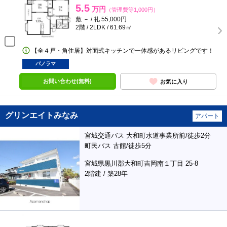
5.5
万円
（管理費等1,000円）
敷 － / 礼 55,000円
2階 / 2LDK / 61.69㎡
【全４戸・角住居】対面式キッチンで一体感があるリビングです！
パノラマ
お問い合わせ(無料)
お気に入り
グリンエイトみなみ
アパート
宮城交通バス 大和町水道事業所前/徒歩2分
町民バス 古館/徒歩5分
宮城県黒川郡大和町吉岡南１丁目 25-8
2階建 / 築28年