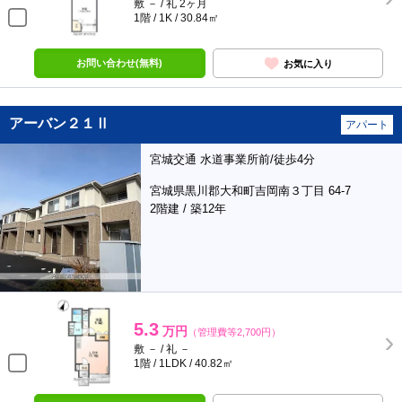
敷 － / 礼 2ヶ月
1階 / 1K / 30.84㎡
お問い合わせ(無料)
お気に入り
アーバン２１Ⅱ
アパート
宮城交通 水道事業所前/徒歩4分
宮城県黒川郡大和町吉岡南３丁目 64-7
2階建 / 築12年
5.3
万円
（管理費等2,700円）
敷 － / 礼 －
1階 / 1LDK / 40.82㎡