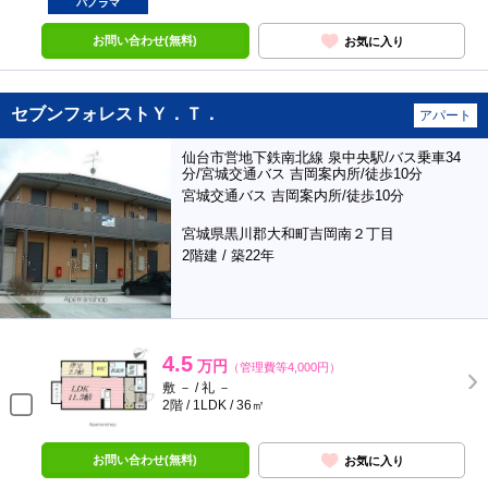
パノラマ
お問い合わせ(無料)
お気に入り
セブンフォレストＹ．Ｔ．
アパート
仙台市営地下鉄南北線 泉中央駅/バス乗車34
分/宮城交通バス 吉岡案内所/徒歩10分
宮城交通バス 吉岡案内所/徒歩10分
宮城県黒川郡大和町吉岡南２丁目
2階建 / 築22年
4.5
万円
（管理費等4,000円）
敷 － / 礼 －
2階 / 1LDK / 36㎡
お問い合わせ(無料)
お気に入り