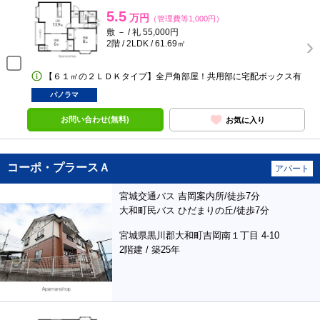
5.5
万円
（管理費等1,000円）
敷 － / 礼 55,000円
2階 / 2LDK / 61.69㎡
【６１㎡の２ＬＤＫタイプ】全戸角部屋！共用部に宅配ボックス有
パノラマ
お問い合わせ(無料)
お気に入り
コーポ・プラースＡ
アパート
宮城交通バス 吉岡案内所/徒歩7分
大和町民バス ひだまりの丘/徒歩7分
宮城県黒川郡大和町吉岡南１丁目 4-10
2階建 / 築25年