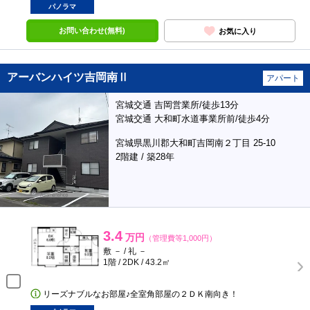
パノラマ
お問い合わせ(無料)
お気に入り
アーバンハイツ吉岡南Ⅱ
アパート
宮城交通 吉岡営業所/徒歩13分
宮城交通 大和町水道事業所前/徒歩4分
宮城県黒川郡大和町吉岡南２丁目 25-10
2階建 / 築28年
3.4
万円
（管理費等1,000円）
敷 － / 礼 －
1階 / 2DK / 43.2㎡
リーズナブルなお部屋♪全室角部屋の２ＤＫ南向き！