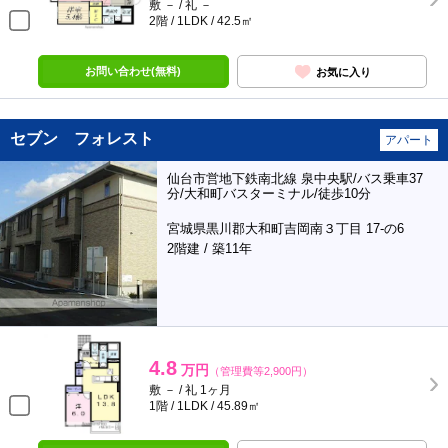
敷 － / 礼 －
2階 / 1LDK / 42.5㎡
お問い合わせ(無料)
お気に入り
セブン フォレスト
アパート
仙台市営地下鉄南北線 泉中央駅/バス乗車37
分/大和町バスターミナル/徒歩10分
宮城県黒川郡大和町吉岡南３丁目 17-の6
2階建 / 築11年
4.8
万円
（管理費等2,900円）
敷 － / 礼 1ヶ月
1階 / 1LDK / 45.89㎡