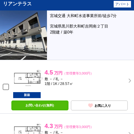
リアンテラス
アパート
宮城交通 大和町水道事業所前/徒歩7分
宮城県黒川郡大和町吉岡南２丁目
2階建 / 築0年
4.5
万円
（管理費等3,000円）
敷 － / 礼 －
1階 / 1K / 28.57㎡
新築
お問い合わせ(無料)
お気に入り
4.3
万円
（管理費等3,000円）
敷 － / 礼 －