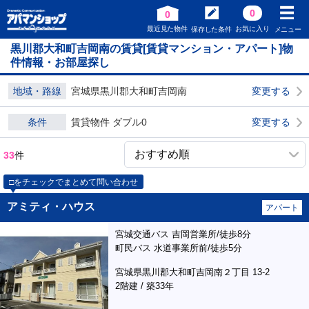
0
0
最近見た物件
お気に入り
保存した条件
メニュー
黒川郡大和町吉岡南の賃貸[賃貸マンション・アパート]物
件情報・お部屋探し
地域・路線
宮城県黒川郡大和町吉岡南
変更する
条件
賃貸物件 ダブル0
変更する
33
件
□をチェックでまとめて問い合わせ
アミティ・ハウス
アパート
宮城交通バス 吉岡営業所/徒歩8分
町民バス 水道事業所前/徒歩5分
宮城県黒川郡大和町吉岡南２丁目 13-2
2階建 / 築33年