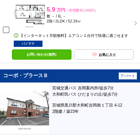
5.9
万円
（管理費等2,500円）
敷 － / 礼 －
2階 / 2LDK / 52.29㎡
【インターネット月額無料】エアコン２台付で快適に過ごせます
パノラマ
お問い合わせ(無料)
お気に入り
コーポ・プラースＢ
アパート
宮城交通バス 吉岡案内所/徒歩7分
大和町民バス ひだまりの丘/徒歩7分
宮城県黒川郡大和町吉岡南１丁目 4-12
2階建 / 築23年