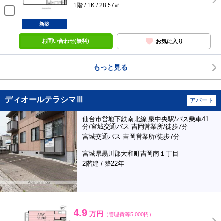
1階 / 1K / 28.57㎡
新築
お問い合わせ(無料)
お気に入り
もっと見る
ディオールテラシマⅢ
アパート
仙台市営地下鉄南北線 泉中央駅/バス乗車41
分/宮城交通バス 吉岡営業所/徒歩7分
宮城交通バス 吉岡営業所/徒歩7分
宮城県黒川郡大和町吉岡南１丁目
2階建 / 築22年
4.9
万円
（管理費等5,000円）