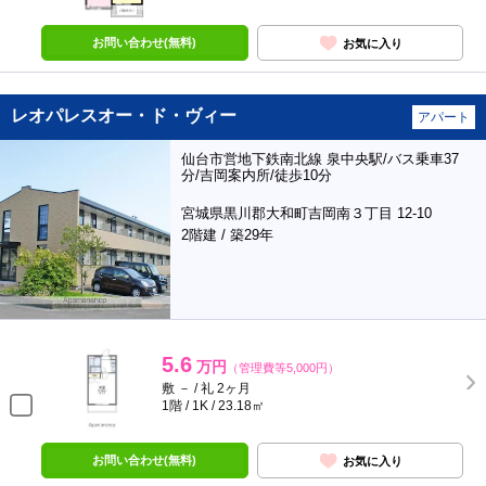
お問い合わせ(無料)
お気に入り
レオパレスオー・ド・ヴィー
アパート
仙台市営地下鉄南北線 泉中央駅/バス乗車37
分/吉岡案内所/徒歩10分
宮城県黒川郡大和町吉岡南３丁目 12-10
2階建 / 築29年
5.6
万円
（管理費等5,000円）
敷 － / 礼 2ヶ月
1階 / 1K / 23.18㎡
お問い合わせ(無料)
お気に入り