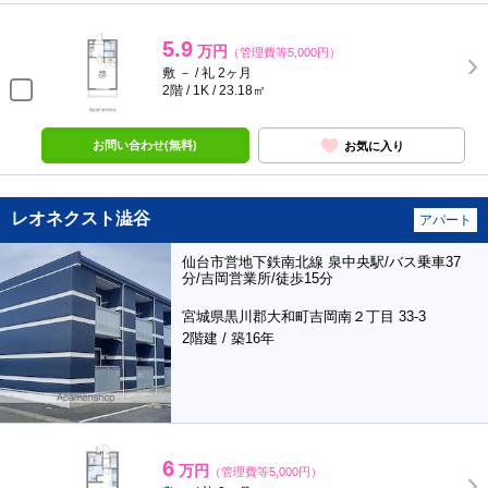
5.9
万円
（管理費等5,000円）
敷 － / 礼 2ヶ月
2階 / 1K / 23.18㎡
お問い合わせ(無料)
お気に入り
レオネクスト澁谷
アパート
仙台市営地下鉄南北線 泉中央駅/バス乗車37
分/吉岡営業所/徒歩15分
宮城県黒川郡大和町吉岡南２丁目 33-3
2階建 / 築16年
6
万円
（管理費等5,000円）