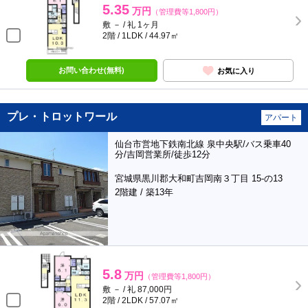
5.35
万円
（管理費等1,800円）
敷 － / 礼 1ヶ月
2階 / 1LDK / 44.97㎡
お問い合わせ(無料)
お気に入り
プレ・トロットワール
アパート
仙台市営地下鉄南北線 泉中央駅/バス乗車40
分/吉岡営業所/徒歩12分
宮城県黒川郡大和町吉岡南３丁目 15-の13
2階建 / 築13年
5.8
万円
（管理費等1,800円）
敷 － / 礼 87,000円
2階 / 2LDK / 57.07㎡