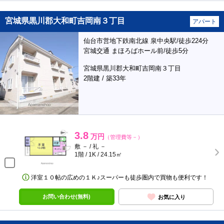
宮城県黒川郡大和町吉岡南３丁目
アパート
仙台市営地下鉄南北線 泉中央駅/徒歩224分
宮城交通 まほろばホール前/徒歩5分
宮城県黒川郡大和町吉岡南３丁目
2階建 / 築33年
3.8
万円
（管理費等－）
敷 － / 礼 －
1階 / 1K / 24.15㎡
洋室１０帖の広めの１Ｋ♪スーパーも徒歩圏内で買物も便利です！
お問い合わせ(無料)
お気に入り