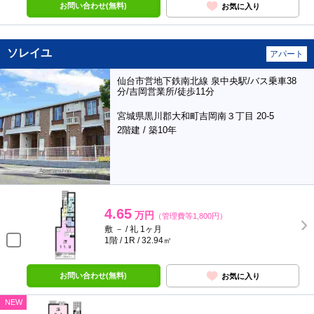
お問い合わせ(無料)
お気に入り
ソレイユ
アパート
仙台市営地下鉄南北線 泉中央駅/バス乗車38
分/吉岡営業所/徒歩11分
宮城県黒川郡大和町吉岡南３丁目 20-5
2階建 / 築10年
4.65
万円
（管理費等1,800円）
敷 － / 礼 1ヶ月
1階 / 1R / 32.94㎡
お問い合わせ(無料)
お気に入り
NEW