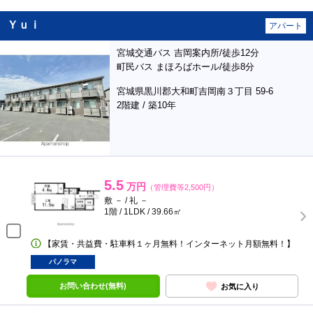
Ｙｕｉ
アパート
宮城交通バス 吉岡案内所/徒歩12分
町民バス まほろばホール/徒歩8分
宮城県黒川郡大和町吉岡南３丁目 59-6
2階建 / 築10年
5.5
万円
（管理費等2,500円）
敷 － / 礼 －
1階 / 1LDK / 39.66㎡
【家賃・共益費・駐車料１ヶ月無料！インターネット月額無料！】
パノラマ
お問い合わせ(無料)
お気に入り