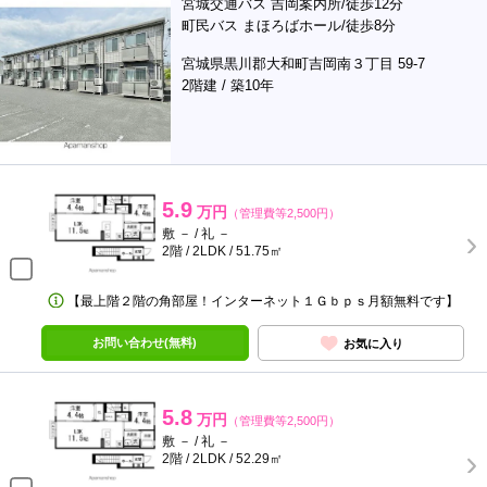
宮城交通バス 吉岡案内所/徒歩12分
町民バス まほろばホール/徒歩8分
宮城県黒川郡大和町吉岡南３丁目 59-7
2階建 / 築10年
5.9
万円
（管理費等2,500円）
敷 － / 礼 －
2階 / 2LDK / 51.75㎡
【最上階２階の角部屋！インターネット１Ｇｂｐｓ月額無料です】
お問い合わせ(無料)
お気に入り
5.8
万円
（管理費等2,500円）
敷 － / 礼 －
2階 / 2LDK / 52.29㎡