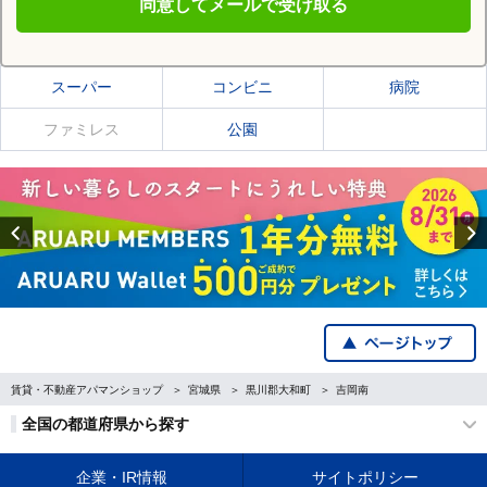
同意してメールで受け取る
黒川郡大和町の施設一覧
スーパー
コンビニ
病院
ファミレス
公園
Previous
賃貸・不動産アパマンショップ
宮城県
黒川郡大和町
吉岡南
全国の都道府県から探す
企業・IR情報
サイトポリシー