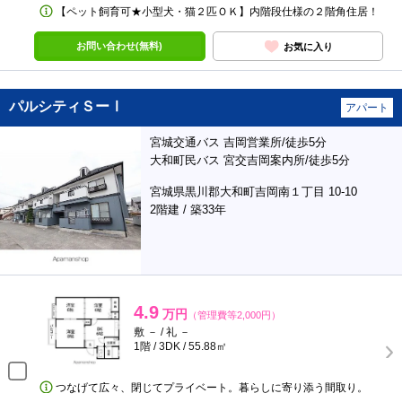
【ペット飼育可★小型犬・猫２匹ＯＫ】内階段仕様の２階角住居！
お問い合わせ(無料)
お気に入り
パルシティＳーⅠ
アパート
宮城交通バス 吉岡営業所/徒歩5分
大和町民バス 宮交吉岡案内所/徒歩5分
宮城県黒川郡大和町吉岡南１丁目 10-10
2階建 / 築33年
4.9
万円
（管理費等2,000円）
敷 － / 礼 －
1階 / 3DK / 55.88㎡
つなげて広々、閉じてプライベート。暮らしに寄り添う間取り。