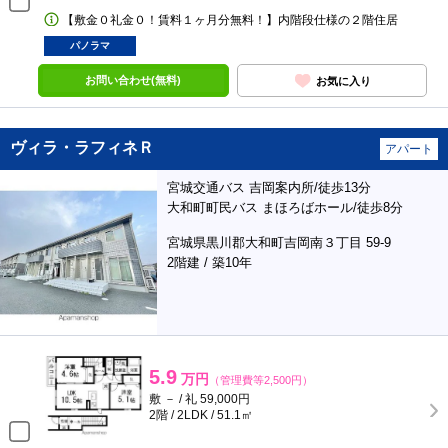
【敷金０礼金０！賃料１ヶ月分無料！】内階段仕様の２階住居
パノラマ
お問い合わせ(無料)
お気に入り
ヴィラ・ラフィネＲ
アパート
宮城交通バス 吉岡案内所/徒歩13分
大和町町民バス まほろばホール/徒歩8分
宮城県黒川郡大和町吉岡南３丁目 59-9
2階建 / 築10年
5.9
万円
（管理費等2,500円）
敷 － / 礼 59,000円
2階 / 2LDK / 51.1㎡