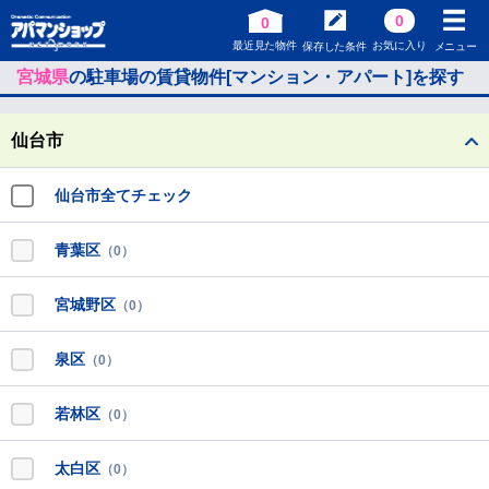
0
0
最近見た物件
お気に入り
保存した条件
メニュー
宮城県
の駐車場の賃貸物件[マンション・アパート]を探す
仙台市
仙台市全てチェック
青葉区
（0）
宮城野区
（0）
泉区
（0）
若林区
（0）
太白区
（0）