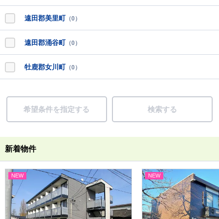
遠田郡美里町
（0）
遠田郡涌谷町
（0）
牡鹿郡女川町
（0）
希望条件を指定する
検索する
新着物件
NEW
NEW