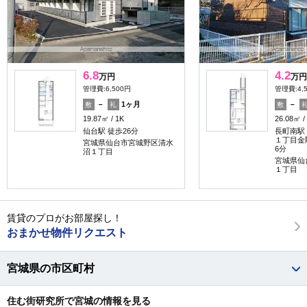
6.8
4.2
万円
万円
管理費:6,500円
管理費:4,
－
1ヶ月
－
敷
礼
敷
19.87㎡
1K
26.08㎡
仙台駅 徒歩26分
長町南駅 
１丁目金
宮城県仙台市宮城野区清水
6分
沼１丁目
宮城県仙
１丁目
賃貸のプロがお部屋探し！
おまかせ物件リクエスト
宮城県の市区町村
住む街研究所で宮城の情報を見る