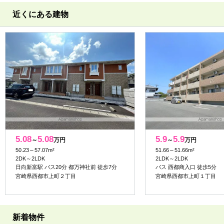
近くにある建物
5.08
5.08
5.9
5.9
～
万円
～
万円
50.23～57.07m²
51.66～51.66m²
2DK～2LDK
2LDK～2LDK
日向新富駅 バス20分 都万神社前 徒歩7分
バス 西都商入口 徒歩5分
宮崎県西都市上町２丁目
宮崎県西都市上町１丁目
新着物件