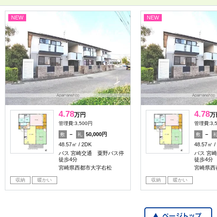
NEW
NEW
4.78
4.78
万円
万
管理費:3,500円
管理費:3,
－
50,000円
－
敷
礼
敷
48.57㎡
2DK
48.57㎡
バス 宮崎交通 粟野バス停
バス 宮
徒歩4分
徒歩4分
宮崎県西都市大字右松
宮崎県西
収納
暖かい
収納
暖かい