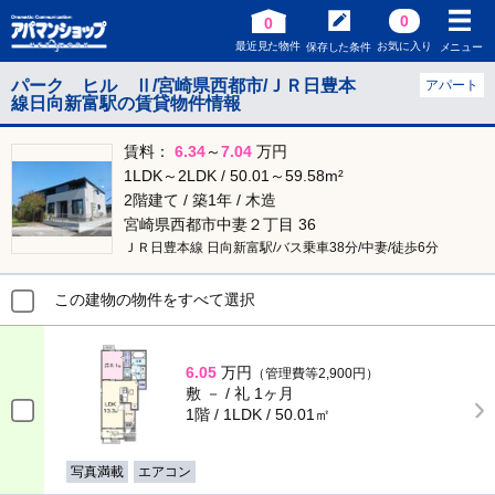
0
0
最近見た物件
お気に入り
保存した条件
メニュー
パーク ヒル Ⅱ/宮崎県西都市/ＪＲ日豊本
アパート
線日向新富駅の賃貸物件情報
賃料：
6.34
～
7.04
万円
1LDK～2LDK / 50.01～59.58m²
2階建て / 築1年 / 木造
宮崎県西都市中妻２丁目 36
ＪＲ日豊本線 日向新富駅/バス乗車38分/中妻/徒歩6分
この建物の物件をすべて選択
6.05
万円
（管理費等2,900円）
敷 － / 礼 1ヶ月
1階 / 1LDK / 50.01㎡
写真満載
エアコン