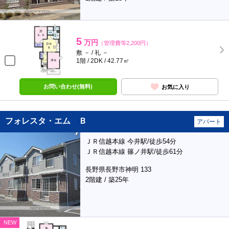
5
万円
（管理費等2,200円）
敷 － / 礼 －
1階 / 2DK / 42.77㎡
お問い合わせ(無料)
お気に入り
フォレスタ・エム Ｂ
アパート
ＪＲ信越本線 今井駅/徒歩54分
ＪＲ信越本線 篠ノ井駅/徒歩61分
長野県長野市神明 133
2階建 / 築25年
NEW