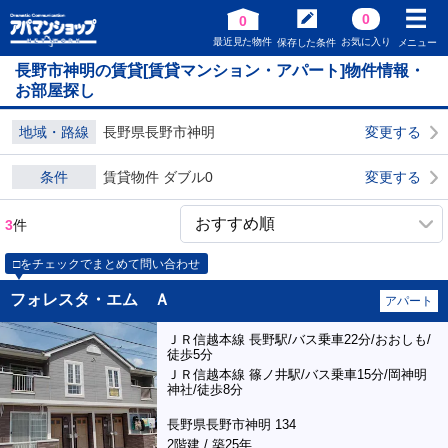
0
0
最近見た物件
お気に入り
保存した条件
メニュー
長野市神明の賃貸[賃貸マンション・アパート]物件情報・
お部屋探し
地域・路線
長野県長野市神明
変更する
条件
賃貸物件 ダブル0
変更する
3
件
□をチェックでまとめて問い合わせ
フォレスタ・エム Ａ
アパート
ＪＲ信越本線 長野駅/バス乗車22分/おおしも/
徒歩5分
ＪＲ信越本線 篠ノ井駅/バス乗車15分/岡神明
神社/徒歩8分
長野県長野市神明 134
2階建 / 築25年