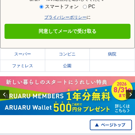
住む街研究所で長野市の情報を見る
スマートフォン
PC
プライバシーポリシー
に
長野市
同意してメールで受け取る
長野市の施設一覧
スーパー
コンビニ
病院
ファミレス
公園
Previous