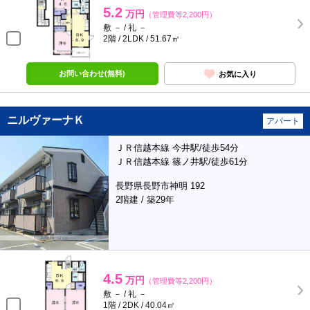
5.2
万円
（管理費等2,200円）
敷 － / 礼 －
2階 / 2LDK / 51.67㎡
お問い合わせ(無料)
お気に入り
ニルヴァーナＫ
アパート
ＪＲ信越本線 今井駅/徒歩54分
ＪＲ信越本線 篠ノ井駅/徒歩61分
長野県長野市神明 192
2階建 / 築29年
4.5
万円
（管理費等2,200円）
敷 － / 礼 －
1階 / 2DK / 40.04㎡