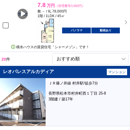
7.8
万円
（管理費等3,900円）
敷 － / 礼 78,000円
1階 / 1LDK / 45㎡
パノラマ
動画あり
積水ハウスの賃貸住宅「シャーメゾン」です！
20
件
レオパレスアルカディア
マンション
ＪＲ篠ノ井線 村井駅/徒歩7分
長野県松本市村井町西１丁目 25-8
3階建 / 築17年