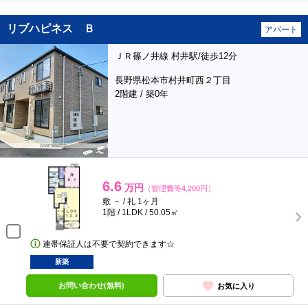
リブハピネス Ｂ
アパート
ＪＲ篠ノ井線 村井駅/徒歩12分
長野県松本市村井町西２丁目
2階建 / 築0年
6.6
万円
（管理費等4,200円）
敷 － / 礼 1ヶ月
1階 / 1LDK / 50.05㎡
連帯保証人は不要で契約できます☆
新築
お問い合わせ(無料)
お気に入り