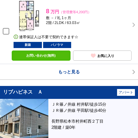
8
万円
（管理費等4,200円）
敷 － / 礼 1ヶ月
2階 / 2LDK / 63.03㎡
連帯保証人は不要で契約できます☆
新築
パノラマ
お問い合わせ(無料)
お気に入り
もっと見る
リブハピネス Ａ
アパート
ＪＲ篠ノ井線 村井駅/徒歩15分
ＪＲ篠ノ井線 平田駅/徒歩40分
長野県松本市村井町西２丁目
2階建 / 築0年