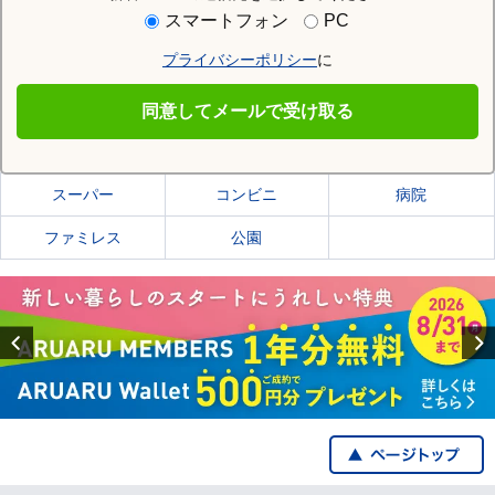
住む街研究所で松本市の情報を見る
スマートフォン
PC
プライバシーポリシー
に
松本市
同意してメールで受け取る
松本市の施設一覧
スーパー
コンビニ
病院
ファミレス
公園
Previous