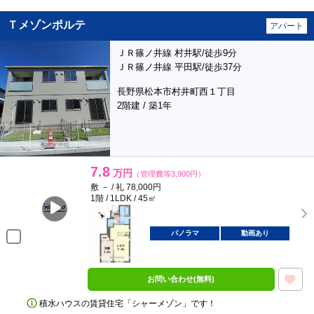
Ｔメゾンポルテ
アパート
ＪＲ篠ノ井線 村井駅/徒歩9分
ＪＲ篠ノ井線 平田駅/徒歩37分
長野県松本市村井町西１丁目
2階建 / 築1年
7.8
万円
（管理費等3,900円）
敷 － / 礼 78,000円
1階 / 1LDK / 45㎡
パノラマ
動画あり
お問い合わせ(無料)
積水ハウスの賃貸住宅「シャーメゾン」です！