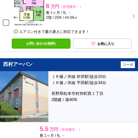
6
万円
（管理費等－）
敷 1ヶ月 / 礼 －
2階 / 2DK / 44.09㎡
エアコン付きで夏の暑さに対応できます！
お問い合わせ(無料)
お気に入り
西村アーバン
コーポ
ＪＲ篠ノ井線 村井駅/徒歩10分
ＪＲ篠ノ井線 平田駅/徒歩34分
長野県松本市村井町西１丁目
2階建 / 築40年
5.5
万円
（管理費等－）
敷 1ヶ月 / 礼 －