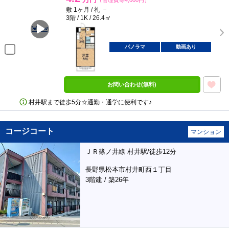
（管理費等4,000円）
敷 1ヶ月 / 礼 －
3階 / 1K / 26.4㎡
パノラマ
動画あり
お問い合わせ(無料)
村井駅まで徒歩5分☆通勤・通学に便利です♪
コージコート
マンション
ＪＲ篠ノ井線 村井駅/徒歩12分
長野県松本市村井町西１丁目
3階建 / 築26年