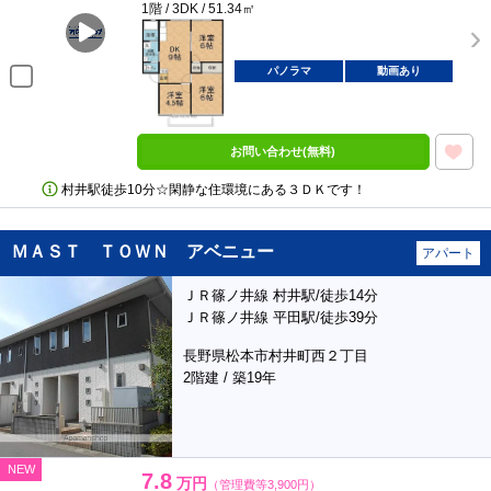
1階 / 3DK / 51.34㎡
パノラマ
動画あり
お問い合わせ(無料)
村井駅徒歩10分☆閑静な住環境にある３ＤＫです！
ＭＡＳＴ ＴＯＷＮ アベニュー
アパート
ＪＲ篠ノ井線 村井駅/徒歩14分
ＪＲ篠ノ井線 平田駅/徒歩39分
長野県松本市村井町西２丁目
2階建 / 築19年
NEW
7.8
万円
（管理費等3,900円）