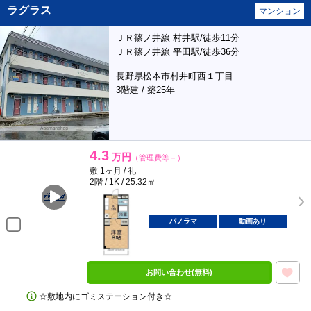
ラグラス
マンション
ＪＲ篠ノ井線 村井駅/徒歩11分
ＪＲ篠ノ井線 平田駅/徒歩36分
長野県松本市村井町西１丁目
3階建 / 築25年
4.3
万円
（管理費等－）
敷 1ヶ月 / 礼 －
2階 / 1K / 25.32㎡
パノラマ
動画あり
お問い合わせ(無料)
☆敷地内にゴミステーション付き☆