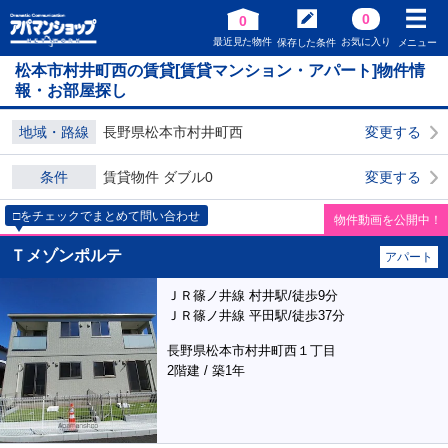
0
0
最近見た物件
お気に入り
保存した条件
メニュー
松本市村井町西の賃貸[賃貸マンション・アパート]物件情
報・お部屋探し
地域・路線
長野県松本市村井町西
変更する
条件
賃貸物件 ダブル0
変更する
□をチェックでまとめて問い合わせ
物件動画を公開中！
Ｔメゾンポルテ
アパート
ＪＲ篠ノ井線 村井駅/徒歩9分
ＪＲ篠ノ井線 平田駅/徒歩37分
長野県松本市村井町西１丁目
2階建 / 築1年