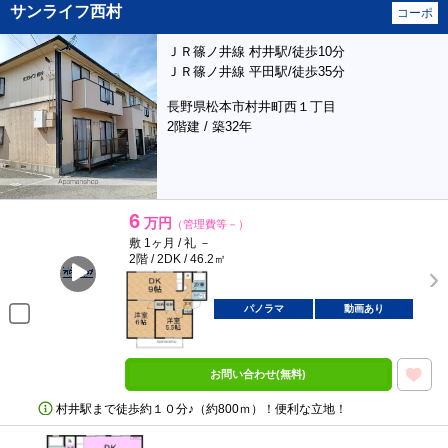
サンライフ西村
コーポ
ＪＲ篠ノ井線 村井駅/徒歩10分
ＪＲ篠ノ井線 平田駅/徒歩35分
長野県松本市村井町西１丁目
2階建 / 築32年
6
万円
（管理費等－）
敷 1ヶ月 / 礼 －
2階 / 2DK / 46.2㎡
パノラマ
動画あり
お問い合わせ(無料)
村井駅まで徒歩約１０分♪（約800ｍ）！便利な立地！