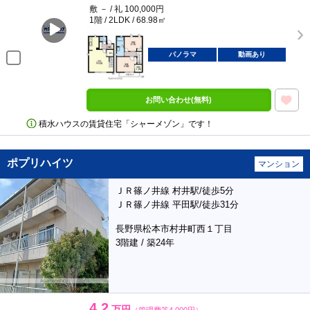
敷 － / 礼 100,000円
1階 / 2LDK / 68.98㎡
パノラマ
動画あり
お問い合わせ(無料)
積水ハウスの賃貸住宅「シャーメゾン」です！
ポプリハイツ
マンション
ＪＲ篠ノ井線 村井駅/徒歩5分
ＪＲ篠ノ井線 平田駅/徒歩31分
長野県松本市村井町西１丁目
3階建 / 築24年
4.2
万円