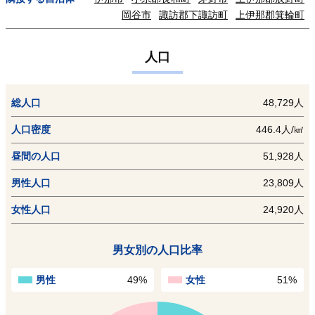
岡谷市
諏訪郡下諏訪町
上伊那郡箕輪町
人口
総人口
48,729人
人口密度
446.4人/㎢
昼間の人口
51,928人
男性人口
23,809人
女性人口
24,920人
男女別の人口比率
男性
49%
女性
51%