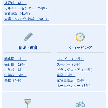
体育館
（
4
件）
カルチャーセンター
（
24
件）
文化施設
（
41
件）
介護・リハビリ施設
（
74
件）
育児・教育
ショッピング
幼稚園
（
1
件）
コンビニ
（
23
件）
保育園
（
19
件）
スーパー
（
5
件）
小学校
（
6
件）
ドラッグストア
（
44
件）
中学校
（
5
件）
書店
（
5
件）
高校
（
4
件）
家電量販店
（
25
件）
ホームセンター
（
6
件）