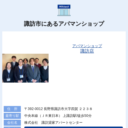
諏訪市にあるアパマンショップ
アパマンショップ
諏訪店
〒392-0012 長野県諏訪市大字四賀 ２２３８
住 所
中央本線（ＪＲ東日本） 上諏訪駅/徒歩50分
最寄り駅
株式会社 諏訪貸家アパートセンター
会社名