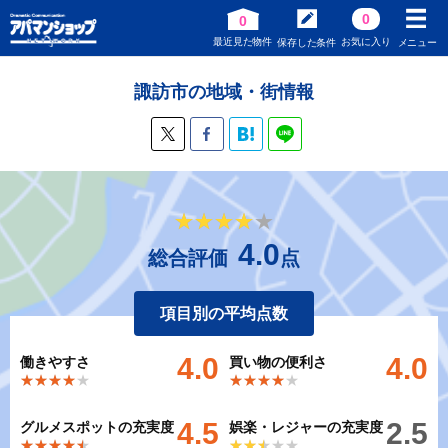
0
0
最近見た物件
お気に入り
保存した条件
メニュー
諏訪市の地域・街情報
★★★★★
★★★★★
4.0
総合評価
点
項目別の平均点数
4.0
4.0
働きやすさ
買い物の便利さ
★★★★★
★★★★★
★★★★★
★★★★★
4.5
2.5
グルメスポットの充実度
娯楽・レジャーの充実度
★★★★★
★★★★★
★★★★★
★★★★★