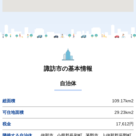
諏訪市の基本情報
自治体
総面積
109.17km2
可住地面積
29.23km2
税金
17,612円
隣接する自治体
伊那市
小県郡長和町
茅野市
上伊那郡辰野町