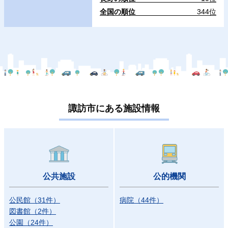
全国の順位
344位
諏訪市にある施設情報
公共施設
公的機関
公民館
（
31
件）
病院
（
44
件）
図書館
（
2
件）
公園
（
24
件）