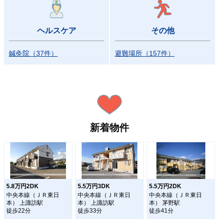
ヘルスケア
その他
鍼灸院
（
37
件）
避難場所
（
157
件）
新着物件
5.8万円2DK
5.5万円3DK
5.5万円2DK
中央本線（ＪＲ東日
中央本線（ＪＲ東日
中央本線（ＪＲ東日
本） 上諏訪駅
本） 上諏訪駅
本） 茅野駅
徒歩22分
徒歩33分
徒歩41分