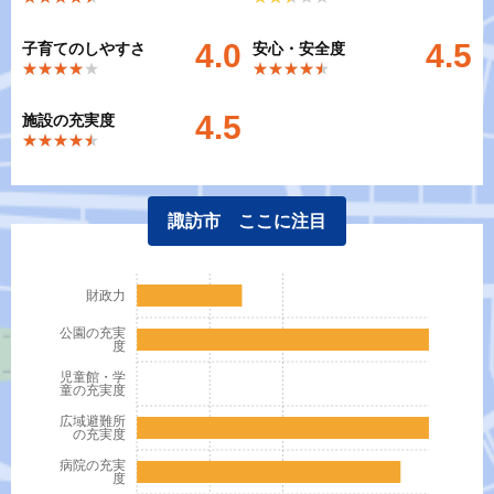
4.0
4.5
子育てのしやすさ
安心・安全度
★★★★★
★★★★★
★★★★★
★★★★★
4.5
施設の充実度
★★★★★
★★★★★
諏訪市 ここに注目
財政力
公園の充実
度
児童館・学
童の充実度
広域避難所
の充実度
病院の充実
度