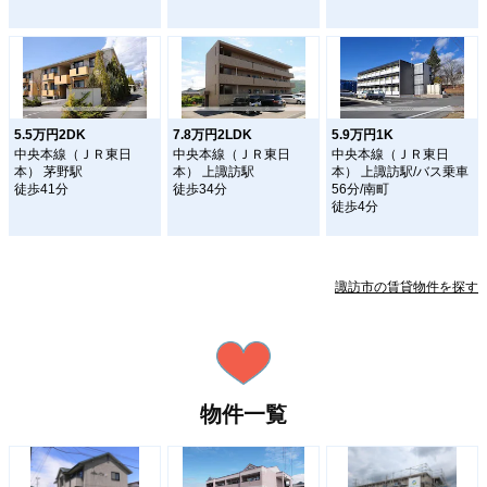
5.5万円2DK
7.8万円2LDK
5.9万円1K
中央本線（ＪＲ東日
中央本線（ＪＲ東日
中央本線（ＪＲ東日
本） 茅野駅
本） 上諏訪駅
本） 上諏訪駅/バス乗車
徒歩41分
徒歩34分
56分/南町
徒歩4分
諏訪市の賃貸物件を探す
物件一覧