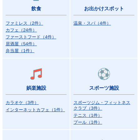
飲食
お出かけスポット
ファミレス
（
2
件）
温泉・スパ
（
4
件）
カフェ
（
24
件）
ファーストフード
（
4
件）
居酒屋
（
54
件）
弁当屋
（
1
件）
娯楽施設
スポーツ施設
カラオケ
（
3
件）
スポーツジム・フィットネス
クラブ
（
3
件）
インターネットカフェ
（
1
件）
テニス
（
1
件）
プール
（
1
件）