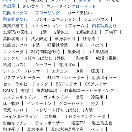
角部屋
追い焚き
ウォークインクローゼット
宅配ボックス
フローリング
カード支払い
敷金礼金なし
ワンルームマンション
シェアハウス
新築戸建て
リノベーション・リフォーム
内装写真あり
3D間取り図あり
1階
2階以上
10階建以上
子供可
高齢者向け
法人限定
単身者不可
鉄骨造
鉄筋コンクリート造
軽量鉄骨造
木造
その他
エレベータ
24時間緊急対応
集会場
ゴミ集積場
コンクリート打ちっぱなし（外観）
駐輪場
給湯（電気）
給湯（ガス）
シャワー
専用浴室
シャンプードレッサー
エアコン
冷房
暖房
ガスファンヒーター
灯油ファンヒーター
灯油ボイラー
セントラルヒーティング
BSアンテナ
CSアンテナ
CATV
有線
屋内駐車場
駐車場ロードヒーティング
システムキッチン
ガスキッチン
出窓
冷蔵庫
床下収納
インターホン
クローゼット
押入
電気コンロ
コンクリート打ちっぱなし（内装）
TVインターフォン
共用庭
ＩＨクッキングヒータ
対面キッチン
ディスポーザー
浴室TV
独立洗面台
郵便受け
暖房便座
温水洗浄暖房便座
ベッド