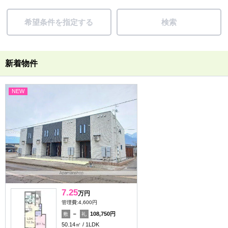
希望条件を指定する
検索
新着物件
NEW
7.25
万円
管理費:4,600円
－
108,750円
敷
礼
50.14㎡
1LDK