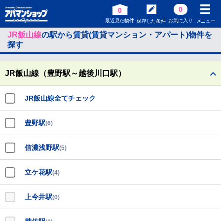
0
0
最近見た物件
お気に入り
保存した条件
メニュー
JR飯山線
の駅から賃貸(賃貸マンション・アパート)物件を
探す
JR飯山線（豊野駅～越後川口駅）
JR飯山線全てチェック
豊野駅
(6)
信濃浅野駅
(5)
立ケ花駅
(4)
上今井駅
(0)