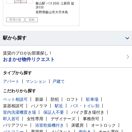
飯山駅 バス10分 上新田 徒
歩1分
長野県飯山市大字木島
料理が楽
収納
駅から探す
賃貸のプロがお部屋探し！
おまかせ物件リクエスト
タイプから探す
アパート
マンション
戸建て
こだわりから探す
ペット相談可
新築
防犯
ロフト
駐車場
楽器相談可
パノラマ
駅近
バス・トイレ別
室内洗濯機置き場
保証人不要
バイク置き場付き
即入居可
女性専用
デザイナーズ
事務所可
バリアフリー
浴室乾燥機付き
床暖房
オートロック
バルコニー
専用庭
メゾネット
南向き
オール電化