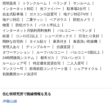
照明器具
トランクルーム
ベランダ
サンルーム
インターネット対応
光ファイバー
駐車場2台可
自走式駐車場
ガスコンロ設置可
地デジ対応TV付
地デジ対応
二重サッシ
ペアガラス
防犯カメラ
物置
防犯ガラス
バス１坪以上
インターネット月額利用料無料
バルコニー・ベランダ
給湯
コンロ2口以上
シューズボックス
日当たり良好
閑静な住宅街
タイル貼り
家具付き
食器洗い乾燥機
管理人あり
ディンプルキー
分譲賃貸
タワーマンション
ルーフバルコニー
バルコニー2面以上
24時間換気システム
都市ガス
プロパンガス
ルームシェア可
特定優良賃貸住宅
二人入居可
マンスリー可
鉄骨鉄筋コンクリート造
シェアサイクル
初期費用カード決済可
住む街研究所で路線情報を見る
JR飯山線