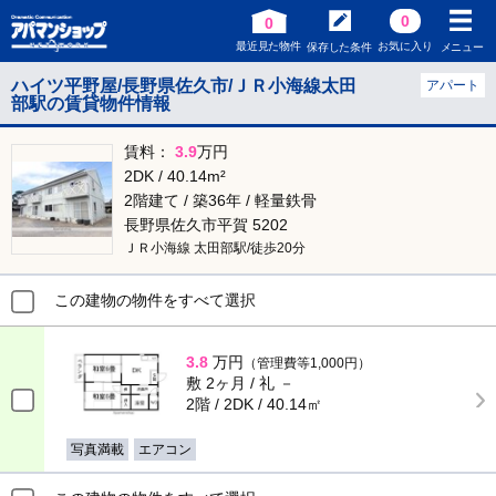
0
0
最近見た物件
お気に入り
保存した条件
メニュー
ハイツ平野屋/長野県佐久市/ＪＲ小海線太田
アパート
部駅の賃貸物件情報
賃料：
3.9
万円
2DK / 40.14m²
2階建て / 築36年 / 軽量鉄骨
長野県佐久市平賀 5202
ＪＲ小海線 太田部駅/徒歩20分
この建物の物件をすべて選択
3.8
万円
（管理費等1,000円）
敷 2ヶ月 / 礼 －
2階 / 2DK / 40.14㎡
写真満載
エアコン