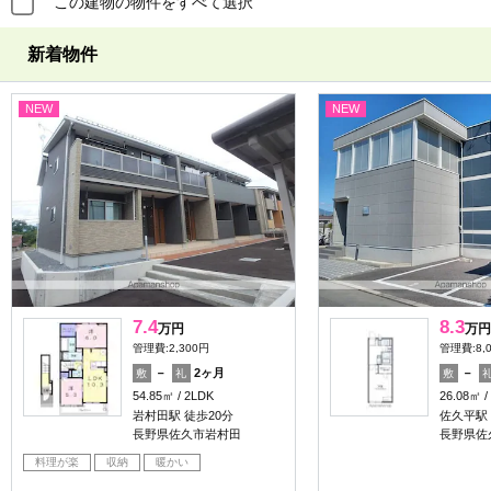
この建物の物件をすべて選択
新着物件
NEW
NEW
7.4
8.3
万円
万円
管理費:2,300円
管理費:8,
－
2ヶ月
－
敷
礼
敷
54.85㎡
2LDK
26.08㎡
岩村田駅 徒歩20分
佐久平駅 
長野県佐久市岩村田
長野県佐
料理が楽
収納
暖かい