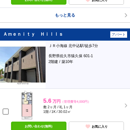
もっと見る
Ａｍｅｎｉｔｙ Ｈｉｌｌｓ
アパート
ＪＲ小海線 北中込駅/徒歩7分
長野県佐久市猿久保 601-1
2階建 / 築10年
5.6
万円
（管理費等4,000円）
敷 2ヶ月 / 礼 1ヶ月
1階 / 1K / 30.02㎡
お問い合わせ(無料)
お気に入り