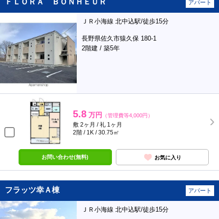
ＦＬＯＲＡ ＢＯＮＨＥＵＲ
アパート
ＪＲ小海線 北中込駅/徒歩15分
長野県佐久市猿久保 180-1
2階建 / 築5年
5.8
万円
（管理費等4,000円）
敷 2ヶ月 / 礼 1ヶ月
2階 / 1K / 30.75㎡
お問い合わせ(無料)
お気に入り
フラッツ幸Ａ棟
アパート
ＪＲ小海線 北中込駅/徒歩15分