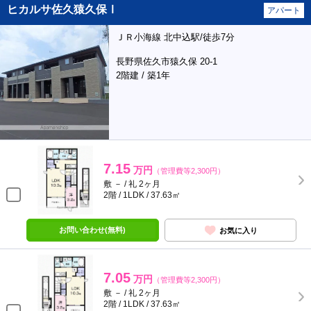
ヒカルサ佐久猿久保Ⅰ
アパート
ＪＲ小海線 北中込駅/徒歩7分
長野県佐久市猿久保 20-1
2階建 / 築1年
7.15
万円
（管理費等2,300円）
敷 － / 礼 2ヶ月
2階 / 1LDK / 37.63㎡
お問い合わせ(無料)
お気に入り
7.05
万円
（管理費等2,300円）
敷 － / 礼 2ヶ月
2階 / 1LDK / 37.63㎡