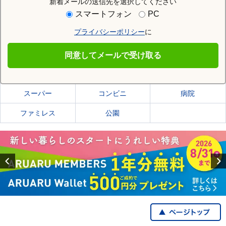
新着メールの送信先を選択してください
住む街研究所で佐久市の情報を見る
スマートフォン
PC
プライバシーポリシー
に
佐久市
同意してメールで受け取る
佐久市の施設一覧
スーパー
コンビニ
病院
ファミレス
公園
Previous