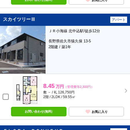
スカイツリーⅢ
アパート
ＪＲ小海線 北中込駅/徒歩12分
長野県佐久市猿久保 13-5
2階建 / 築1年
8.45
万円
（管理費等2,300円）
敷 － / 礼 126,750円
2階 / 2LDK / 59.55㎡
お問い合わせ(無料)
お気に入り