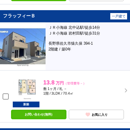
フラッフィーＢ
一戸建て
ＪＲ小海線 北中込駅/徒歩14分
ＪＲ小海線 岩村田駅/徒歩31分
長野県佐久市猿久保 394-1
2階建 / 築0年
13.8
万円
（管理費等－）
敷 1ヶ月 / 礼 －
1階 / 3LDK / 70.4㎡
新築
お問い合わせ(無料)
お気に入り