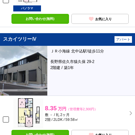
パノラマ
お問い合わせ(無料)
お気に入り
スカイツリーⅣ
アパート
ＪＲ小海線 北中込駅/徒歩11分
長野県佐久市猿久保 29-2
2階建 / 築1年
8.35
万円
（管理費等2,300円）
敷 － / 礼 2ヶ月
2階 / 2LDK / 59.58㎡
お問い合わせ(無料)
お気に入り