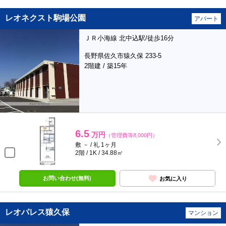
レオネクスト駒場公園
アパート
ＪＲ小海線 北中込駅/徒歩16分
長野県佐久市猿久保 233-5
2階建 / 築15年
6.5
万円
（管理費等8,000円）
敷 － / 礼 1ヶ月
2階 / 1K / 34.88㎡
お問い合わせ(無料)
お気に入り
レオパレス猿久保
マンション