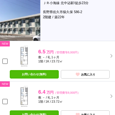
ＪＲ小海線 北中込駅/徒歩23分
長野県佐久市猿久保 586-2
2階建 / 築22年
NEW
6.5
万円
（管理費等8,000円）
敷 － / 礼 1ヶ月
1階 / 1K / 23.72㎡
お問い合わせ(無料)
お気に入り
NEW
6.4
万円
（管理費等8,000円）
敷 － / 礼 1ヶ月
1階 / 1K / 23.72㎡
お問い合わせ(無料)
お気に入り