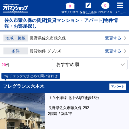
0
0
最近見た物件
お気に入り
保存した条件
メニュー
佐久市猿久保の賃貸[賃貸マンション・アパート]物件情
報・お部屋探し
地域・路線
長野県佐久市猿久保
変更する
条件
賃貸物件 ダブル0
変更する
20
件
□をチェックでまとめて問い合わせ
フレグランス六本木
アパート
ＪＲ小海線 北中込駅/徒歩13分
長野県佐久市猿久保 292
2階建 / 築37年