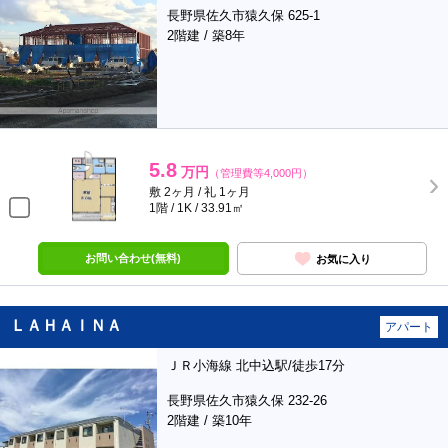
長野県佐久市猿久保 625-1
2階建 / 築8年
5.8
万円
（管理費等4,000円）
敷 2ヶ月 / 礼 1ヶ月
1階 / 1K / 33.91㎡
お問い合わせ(無料)
お気に入り
ＬＡＨＡＩＮＡ
アパート
ＪＲ小海線 北中込駅/徒歩17分
長野県佐久市猿久保 232-26
2階建 / 築10年