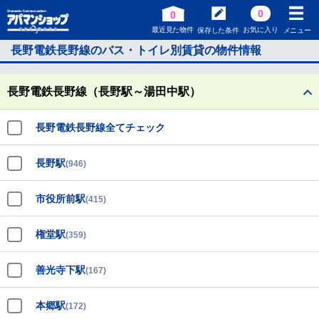
0
0
最近見た物件
お気に入り
保存した条件
メニュー
長野電鉄長野線のバス・トイレ別賃貸の物件情報
長野電鉄長野線（長野駅～湯田中駅）
長野電鉄長野線全てチェック
長野駅
(946)
市役所前駅
(415)
権堂駅
(359)
善光寺下駅
(167)
本郷駅
(172)