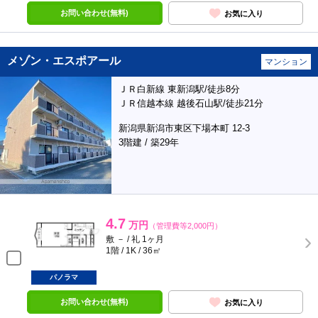
お問い合わせ(無料)
お気に入り
メゾン・エスポアール
マンション
ＪＲ白新線 東新潟駅/徒歩8分
ＪＲ信越本線 越後石山駅/徒歩21分
新潟県新潟市東区下場本町 12-3
3階建 / 築29年
4.7
万円
（管理費等2,000円）
敷 － / 礼 1ヶ月
1階 / 1K / 36㎡
パノラマ
お問い合わせ(無料)
お気に入り