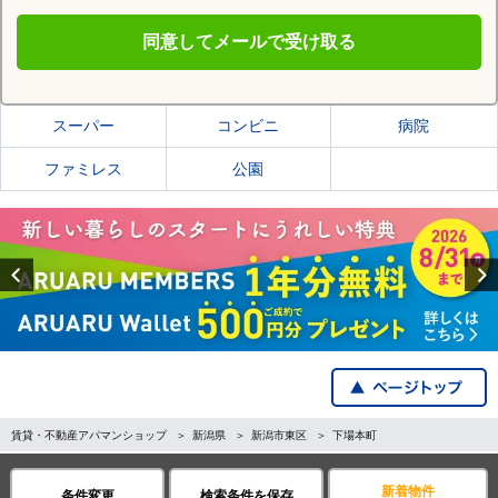
同意してメールで受け取る
新潟市東区の施設一覧
スーパー
コンビニ
病院
ファミレス
公園
Previous
賃貸・不動産アパマンショップ
新潟県
新潟市東区
下場本町
全国の都道府県から探す
新着物件
条件変更
検索条件を保存