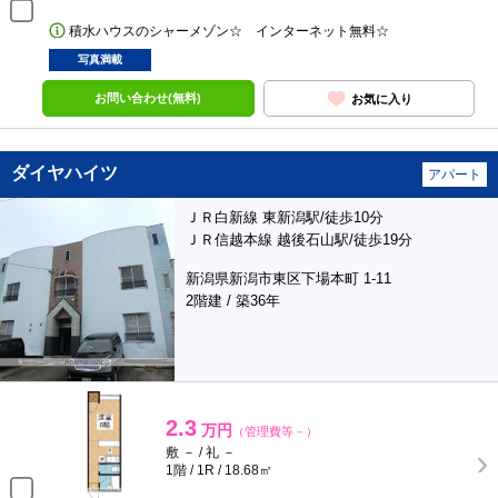
積水ハウスのシャーメゾン☆ インターネット無料☆
写真満載
お問い合わせ(無料)
お気に入り
ダイヤハイツ
アパート
ＪＲ白新線 東新潟駅/徒歩10分
ＪＲ信越本線 越後石山駅/徒歩19分
新潟県新潟市東区下場本町 1-11
2階建 / 築36年
2.3
万円
（管理費等－）
敷 － / 礼 －
1階 / 1R / 18.68㎡