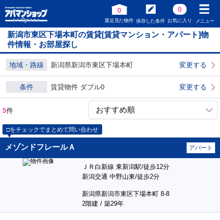
0
0
最近見た物件
お気に入り
保存した条件
メニュー
新潟市東区下場本町の賃貸[賃貸マンション・アパート]物
件情報・お部屋探し
地域・路線
新潟県新潟市東区下場本町
変更する
条件
賃貸物件 ダブル0
変更する
5
件
□をチェックでまとめて問い合わせ
メゾンドフレールＡ
アパート
ＪＲ白新線 東新潟駅/徒歩12分
新潟交通 中野山東/徒歩2分
新潟県新潟市東区下場本町 8-8
2階建 / 築29年