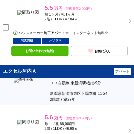
5.5
万円
（管理費等2,000円）
敷 1ヶ月 / 礼 1ヶ月
2階 / 1LDK / 47.84㎡
ハウスメーカー施工アパート☆ インターネット無料☆
写真満載
パノラマ
お問い合わせ(無料)
お気に入り
エクセル河内Ａ
アパート
ＪＲ白新線 東新潟駅/徒歩9分
新潟県新潟市東区下場本町 11-24
2階建 / 築27年
5.6
万円
（管理費等3,900円）
敷 － / 礼 68,000円
2階 / 1LDK / 46.98㎡