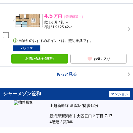
4.5
万円
（管理費等－）
敷 1ヶ月 / 礼 －
3階 / 1K / 25.42㎡
当物件のおすすめポイントは、照明器具です。
パノラマ
お問い合わせ(無料)
お気に入り
もっと見る
シャーメゾン笹和
マンション
上越新幹線 新潟駅/徒歩12分
新潟県新潟市中央区笹口２丁目 7-17
4階建 / 築0年