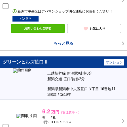
新潟市中央区はアパマンショップ明石通店にお任せください！
パノラマ
お問い合わせ(無料)
お気に入り
もっと見る
グリーンヒルズ笹口Ⅱ
マンション
上越新幹線 新潟駅/徒歩8分
新潟交通 笹口/徒歩2分
新潟県新潟市中央区笹口３丁目 16番地11
3階建 / 築19年
6.2
万円
（管理費等－）
敷 － / 礼 －
1階 / 1LDK / 35.2㎡