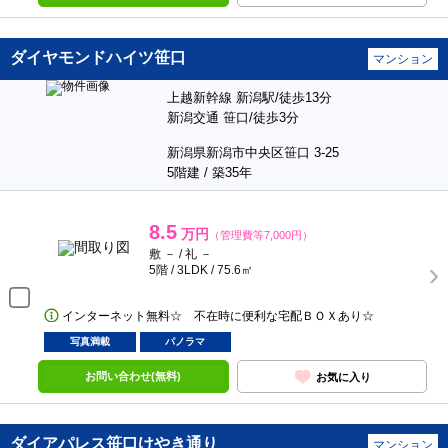
ダイヤモンドハイツ笹口
マンション
上越新幹線 新潟駅/徒歩13分
新潟交通 笹口/徒歩3分
新潟県新潟市中央区笹口 3-25
5階建 / 築35年
8.5
万円
（管理費等7,000円）
敷 － / 礼 －
5階 / 3LDK / 75.6㎡
インターネット無料☆ 不在時に便利な宅配ＢＯＸあり☆
写真満載
パノラマ
お問い合わせ(無料)
お気に入り
ダイアパレス笹口けやき通り
マンション