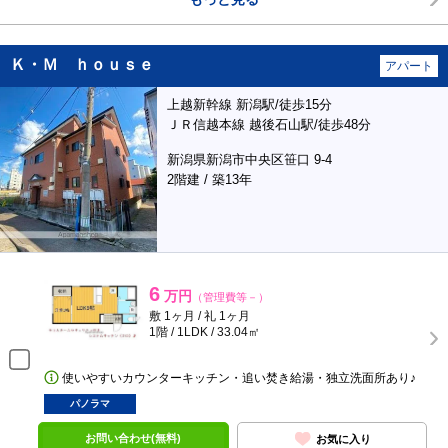
Ｋ・Ｍ ｈｏｕｓｅ
アパート
上越新幹線 新潟駅/徒歩15分
ＪＲ信越本線 越後石山駅/徒歩48分
新潟県新潟市中央区笹口 9-4
2階建 / 築13年
6
万円
（管理費等－）
敷 1ヶ月 / 礼 1ヶ月
1階 / 1LDK / 33.04㎡
使いやすいカウンターキッチン・追い焚き給湯・独立洗面所あり♪
パノラマ
お問い合わせ(無料)
お気に入り