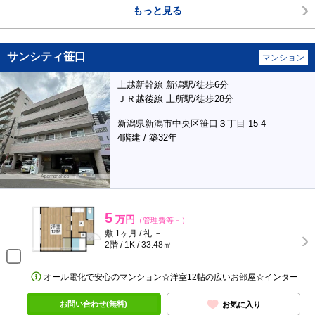
もっと見る
サンシティ笹口
マンション
上越新幹線 新潟駅/徒歩6分
ＪＲ越後線 上所駅/徒歩28分
新潟県新潟市中央区笹口３丁目 15-4
4階建 / 築32年
5
万円
（管理費等－）
敷 1ヶ月 / 礼 －
2階 / 1K / 33.48㎡
オール電化で安心のマンション☆洋室12帖の広いお部屋☆インター
お問い合わせ(無料)
お気に入り