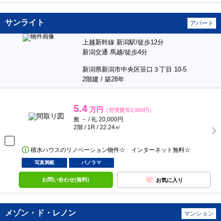
サンライト
アパート
上越新幹線 新潟駅/徒歩12分
新潟交通 馬越/徒歩4分
新潟県新潟市中央区笹口３丁目 10-5
2階建 / 築28年
5.4
万円
（管理費等3,900円）
敷 － / 礼 20,000円
2階 / 1R / 22.24㎡
積水ハウスのリノベーション物件☆ インターネット無料☆
写真満載
パノラマ
お問い合わせ(無料)
お気に入り
メゾン・ド・レノン
マンション