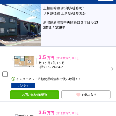
上越新幹線 新潟駅/徒歩9分
ＪＲ越後線 上所駅/徒歩31分
新潟県新潟市中央区笹口３丁目 8-13
2階建 / 築39年
3.5
万円
（管理費等2,000円）
敷 1ヶ月 / 礼 1ヶ月
2階 / 1K / 24.84㎡
インターネット月額使用料無料で使い放題！！
パノラマ
お問い合わせ(無料)
お気に入り
3.5
万円
（管理費等2,000円）