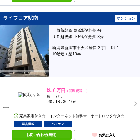
ライフコア駅南
マンション
上越新幹線 新潟駅/徒歩6分
ＪＲ越後線 上所駅/徒歩28分
新潟県新潟市中央区笹口２丁目 13-7
10階建 / 築19年
6.7
万円
（管理費等－）
敷 － / 礼 －
9階 / 1R / 30.43㎡
家具家電付き☆ インターネット無料☆ オートロック付き☆
写真満載
パノラマ
お問い合わせ(無料)
お気に入り