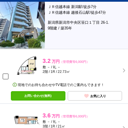
ＪＲ信越本線 新潟駅/徒歩7分
ＪＲ信越本線 越後石山駅/徒歩47分
新潟県新潟市中央区笹口１丁目 26-1.
9階建 / 築35年
3.2
万円
（管理費等6,000円）
敷 － / 礼 －
2階 / 1R / 22.73㎡
現地でのお待ち合わせやTV電話でのご案内もできます！
お問い合わせ(無料)
お気に入り
3.6
万円
（管理費等6,000円）
敷 － / 礼 －
3階 / 1R / 21㎡