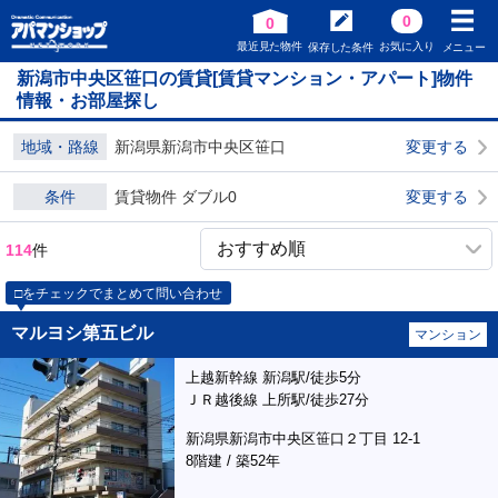
0
0
最近見た物件
お気に入り
保存した条件
メニュー
新潟市中央区笹口の賃貸[賃貸マンション・アパート]物件
情報・お部屋探し
地域・路線
新潟県新潟市中央区笹口
変更する
条件
賃貸物件 ダブル0
変更する
114
件
□をチェックでまとめて問い合わせ
マルヨシ第五ビル
マンション
上越新幹線 新潟駅/徒歩5分
ＪＲ越後線 上所駅/徒歩27分
新潟県新潟市中央区笹口２丁目 12-1
8階建 / 築52年