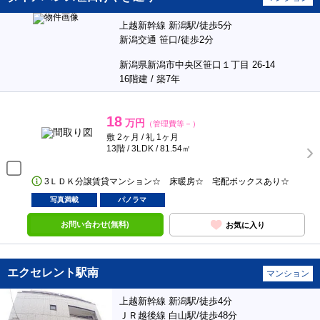
上越新幹線 新潟駅/徒歩5分
新潟交通 笹口/徒歩2分
新潟県新潟市中央区笹口１丁目 26-14
16階建 / 築7年
18
万円
（管理費等－）
敷 2ヶ月 / 礼 1ヶ月
13階 / 3LDK / 81.54㎡
3ＬＤＫ分譲賃貸マンション☆ 床暖房☆ 宅配ボックスあり☆
写真満載
パノラマ
お問い合わせ(無料)
お気に入り
エクセレント駅南
マンション
上越新幹線 新潟駅/徒歩4分
ＪＲ越後線 白山駅/徒歩48分