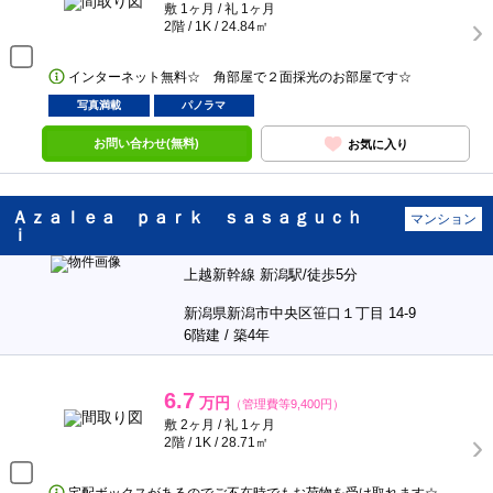
敷 1ヶ月 / 礼 1ヶ月
2階 / 1K / 24.84㎡
インターネット無料☆ 角部屋で２面採光のお部屋です☆
写真満載
パノラマ
お問い合わせ(無料)
お気に入り
Ａｚａｌｅａ ｐａｒｋ ｓａｓａｇｕｃｈ
マンション
ｉ
上越新幹線 新潟駅/徒歩5分
新潟県新潟市中央区笹口１丁目 14-9
6階建 / 築4年
6.7
万円
（管理費等9,400円）
敷 2ヶ月 / 礼 1ヶ月
2階 / 1K / 28.71㎡