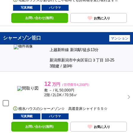
宅配ボックスがあるのでご不在時でもお荷物を受け取れます☆
写真満載
パノラマ
お問い合わせ(無料)
お気に入り
シャーメゾン笹口
マンション
上越新幹線 新潟駅/徒歩13分
新潟県新潟市中央区笹口３丁目 10-25
3階建 / 築9年
12
万円
（管理費等4,200円）
敷 － / 礼 50,000円
2階 / 2LDK / 70.56㎡
積水ハウスのシャーメゾン☆ 高遮音床シャイド５５☆
写真満載
パノラマ
お問い合わせ(無料)
お気に入り