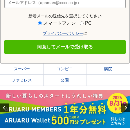
店舗検索
新着メールの送信先を選択してください
住む街研究所で新潟市中央区の情報を見る
スマートフォン
PC
プライバシーポリシー
に
新潟市中央区
同意してメールで受け取る
新潟市中央区の施設一覧
スーパー
コンビニ
病院
ファミレス
公園
Previous