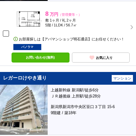
8
万円
（管理費等－）
敷 1ヶ月 / 礼 2ヶ月
5階 / 1LDK / 56.7㎡
お部屋探しは【アパマンショップ明石通店】にお任せください！
パノラマ
お問い合わせ(無料)
お気に入り
レガーロけやき通り
マンション
上越新幹線 新潟駅/徒歩6分
ＪＲ越後線 上所駅/徒歩28分
新潟県新潟市中央区笹口３丁目 15-6
9階建 / 築18年