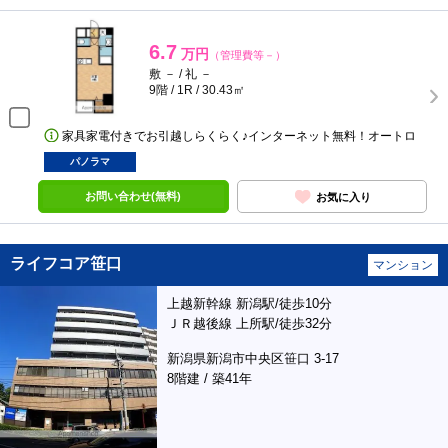
6.7
万円
（管理費等－）
敷 － / 礼 －
9階 / 1R / 30.43㎡
家具家電付きでお引越しらくらく♪インターネット無料！オートロ
パノラマ
お問い合わせ(無料)
お気に入り
ライフコア笹口
マンション
上越新幹線 新潟駅/徒歩10分
ＪＲ越後線 上所駅/徒歩32分
新潟県新潟市中央区笹口 3-17
8階建 / 築41年