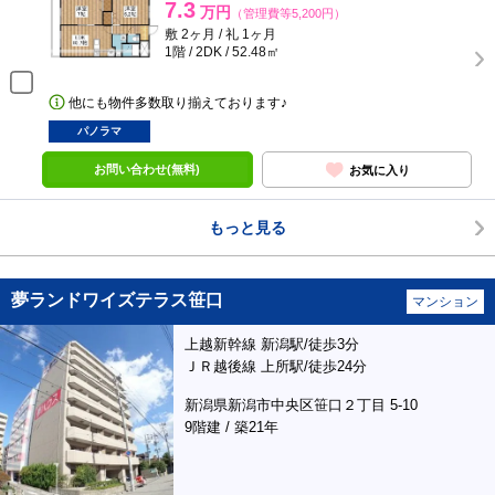
7.3
万円
（管理費等5,200円）
敷 2ヶ月 / 礼 1ヶ月
1階 / 2DK / 52.48㎡
他にも物件多数取り揃えております♪
パノラマ
お問い合わせ(無料)
お気に入り
もっと見る
夢ランドワイズテラス笹口
マンション
上越新幹線 新潟駅/徒歩3分
ＪＲ越後線 上所駅/徒歩24分
新潟県新潟市中央区笹口２丁目 5-10
9階建 / 築21年