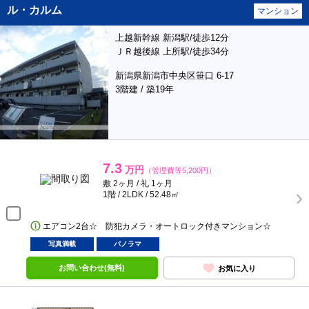
ル・カルム
マンション
上越新幹線 新潟駅/徒歩12分
ＪＲ越後線 上所駅/徒歩34分
新潟県新潟市中央区笹口 6-17
3階建 / 築19年
7.3
万円
（管理費等5,200円）
敷 2ヶ月 / 礼 1ヶ月
1階 / 2LDK / 52.48㎡
エアコン2台☆ 防犯カメラ・オートロック付きマンション☆
写真満載
パノラマ
お問い合わせ(無料)
お気に入り