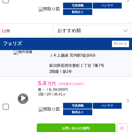
写真満載
パノラマ
動画あり
12
件
フェリズ
アパート
ＪＲ上越線 宮内駅/徒歩6分
新潟県長岡市要町１丁目 7番7号
2階建 / 築1年
5.8
万円
（管理費等2,900円）
敷 － / 礼 68,000円
1階 / 1R / 36.41㎡
写真満載
パノラマ
動画あり
お問い合わせ(無料)