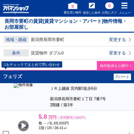
0
0
最近見た物件
お気に入り
保存した条件
メニュー
長岡市要町の賃貸[賃貸マンション・アパート]物件情報・
お部屋探し
地域・路線
新潟県長岡市要町
変更する
条件
賃貸物件 ダブル0
変更する
□をチェックでまとめて問い合わせ
物件動画を公開中！
フェリズ
アパート
ＪＲ上越線 宮内駅/徒歩6分
新潟県長岡市要町１丁目 7番7号
2階建 / 築1年
5.8
万円
（管理費等2,900円）
敷 － / 礼 68,000円
1階 / 1R / 36.41㎡