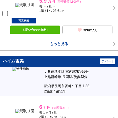
5.9
万円
（管理費等4,500円）
敷 － / 礼 －
1階 / 1K / 23.61㎡
写真満載
お問い合わせ(無料)
お気に入り
もっと見る
ハイム吉美
アパート
ＪＲ信越本線 宮内駅/徒歩9分
上越新幹線 長岡駅/徒歩43分
新潟県長岡市要町１丁目 1-66
2階建 / 築51年
6
万円
（管理費等－）
敷 1ヶ月 / 礼 －
2階 / 2DK / 51.84㎡