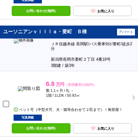
写真満載
お問い合わせ(無料)
お気に入り
ユーソニアンｖｉｌｌａ・要町 Ｂ棟
アパート
ＪＲ信越本線 長岡駅/バス乗車9分/要町/徒歩2
分
新潟県長岡市要町２丁目 4番18号
3階建 / 築3年
6.8
万円
（管理費等5,000円）
敷 1.1ヶ月 / 礼 －
1階 / 1LDK / 50.93㎡
ペット可（中型犬可、犬・猫等合わせて２匹まで）！角部屋！
写真満載
お問い合わせ(無料)
お気に入り