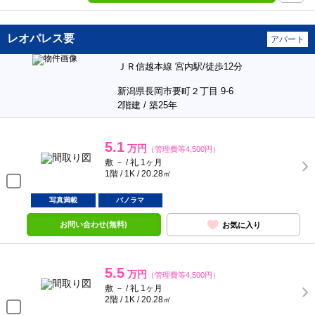
レオパレス要
アパート
ＪＲ信越本線 宮内駅/徒歩12分
新潟県長岡市要町２丁目 9-6
2階建 / 築25年
5.1
万円
（管理費等4,500円）
敷 － / 礼 1ヶ月
1階 / 1K / 20.28㎡
写真満載
パノラマ
お問い合わせ(無料)
お気に入り
5.5
万円
（管理費等4,500円）
敷 － / 礼 1ヶ月
2階 / 1K / 20.28㎡