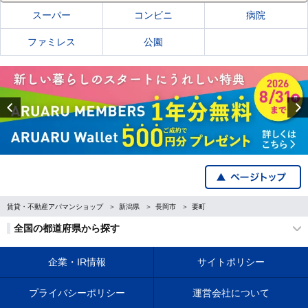
スーパー
コンビニ
病院
ファミレス
公園
Previous
賃貸・不動産アパマンショップ
新潟県
長岡市
要町
全国の都道府県から探す
企業・IR情報
サイトポリシー
プライバシーポリシー
運営会社について