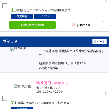
お問合せはアパマンショップ長岡東店まで！
写真満載
パノラマ
お問い合わせ(無料)
お気に入り
ヴィラＡ
アパート
ＪＲ信越本線 長岡駅/バス乗車8分/宮内橋/徒歩6
分
新潟県長岡市要町３丁目 4番12号
2階建 / 築9年
6.3
万円
（管理費等－）
敷 1ヶ月 / 礼 1ヶ月
1階 / 1LDK / 40.99㎡
駐車場2台無料！バス追焚き有！都市ガス！