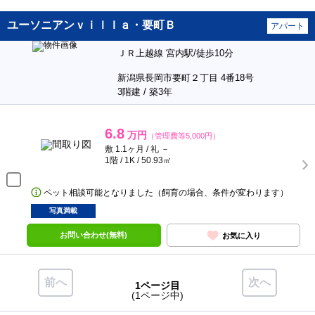
ユーソニアンｖｉｌｌａ・要町Ｂ
アパート
ＪＲ上越線 宮内駅/徒歩10分
新潟県長岡市要町２丁目 4番18号
3階建 / 築3年
6.8
万円
（管理費等5,000円）
敷 1.1ヶ月 / 礼 －
1階 / 1K / 50.93㎡
ペット相談可能となりました（飼育の場合、条件が変わります）
写真満載
お問い合わせ(無料)
お気に入り
前へ
次へ
1ページ目
(1ページ中)