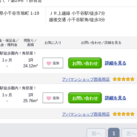
建て
/
築29年
/
鉄骨造
県小千谷市旭町 1-19
ＪＲ上越線 小千谷駅/徒歩7分
越後交通 小千谷駅角/徒歩3分
金・保証金／
間取り／
お気に入り
お問い合わせ／詳細を見る
礼金・権利金
面積
谷駅徒歩圏内！角部屋！
1ヶ月
1R
詳細を見る
お問い合わせ
追加
－
24.12m²
アパマンショップ西長岡店
谷駅徒歩圏内！角部屋！
1ヶ月
1R
詳細を見る
お問い合わせ
追加
－
25.76m²
アパマンショップ西長岡店
前へ
次へ
1