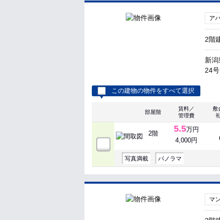
ア
2階
新潟
24号
この建物の物件をすべて選択
賃料／
敷
部屋階
管理費
5.5
万円
2階
4,000円
写真満載
パノラマ
マ