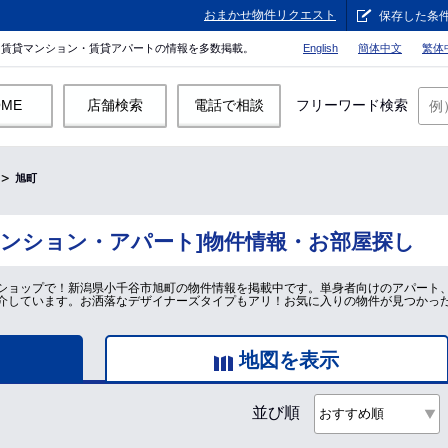
おまかせ物件リクエスト
保存した条
。賃貸マンション・賃貸アパートの情報を多数掲載。
English
簡体中文
繁体
OME
店舗検索
電話で相談
フリーワード検索
旭町
マンション・アパート]物件情報・お部屋探し
ショップで！新潟県小千谷市旭町の物件情報を掲載中です。単身者向けのアパート
介しています。お洒落なデザイナーズタイプもアリ！お気に入りの物件が見つかっ
地図を表示
並び順