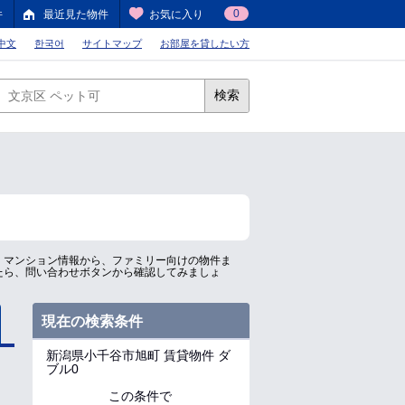
0
件
最近見た物件
お気に入り
中文
한국어
サイトマップ
お部屋を貸したい方
検索
、マンション情報から、ファミリー向けの物件ま
たら、問い合わせボタンから確認してみましょ
現在の検索条件
新潟県小千谷市旭町
賃貸物件 ダ
ブル0
この条件で