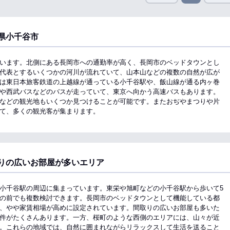
県小千谷市
います。北側にある長岡市への通勤率が高く、長岡市のベッドタウンとし
代表とするいくつかの河川が流れていて、山本山などの複数の自然が広が
は東日本旅客鉄道の上越線が通っている小千谷駅や、飯山線が通る内ヶ巻
や西武バスなどのバスが走っていて、東京へ向かう高速バスもあります。
などの観光地もいくつか見つけることが可能です。またおぢやまつりや片
て、多くの観光客が集まります。
りの広いお部屋が多いエリア
小千谷駅の周辺に集まっています。東栄や旭町などの小千谷駅から歩いて5
の前でも複数検討できます。長岡市のベッドタウンとして機能している都
、やや家賃相場が高めに設定されています。間取りの広いお部屋も多いた
件がたくさんあります。一方、桜町のような西側のエリアには、山々が近
。これらの地域では、自然に囲まれながらリラックスして生活を送ること