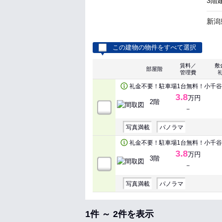
3階
新潟
この建物の物件をすべて選択
賃料／
敷
部屋階
管理費
礼金不要！駐車場1台無料！小千
3.8
万円
2階
－
写真満載
パノラマ
礼金不要！駐車場1台無料！小千
3.8
万円
3階
－
写真満載
パノラマ
1件 ～ 2件を表示