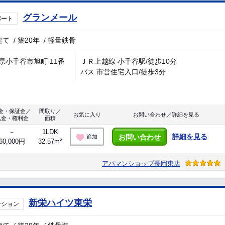
グランメール
パート
建て
/
築20年
/
軽量鉄骨
県小千谷市旭町 11番
ＪＲ上越線 小千谷駅/徒歩10分
バス 市営住宅入口/徒歩3分
金・保証金／
間取り／
お気に入り
お問い合わせ／詳細を見る
礼金・権利金
面積
－
1LDK
詳細を見る
お問い合わせ
追加
60,000円
32.57m²
アパマンショップ長岡東店
新栄ハイツ東栄
ンション