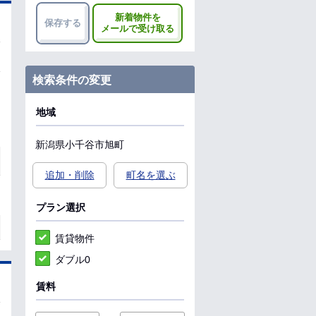
新着物件を
保存する
メールで受け取る
検索条件の変更
地域
新潟県
小千谷市
旭町
追加・削除
町名を選ぶ
プラン選択
賃貸物件
ダブル0
賃料