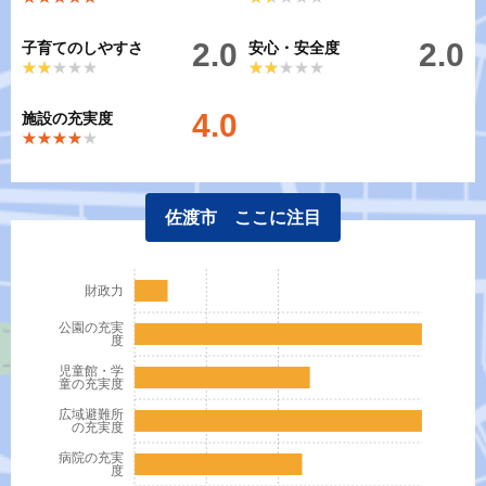
2.0
2.0
子育てのしやすさ
安心・安全度
★★★★★
★★★★★
★★★★★
★★★★★
4.0
施設の充実度
★★★★★
★★★★★
佐渡市 ここに注目
財政力
公園の充実
度
児童館・学
童の充実度
広域避難所
の充実度
病院の充実
度