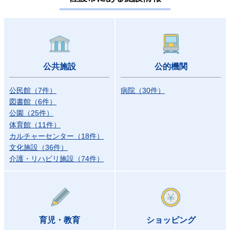
公共施設
公的機関
公民館
（
7
件）
病院
（
30
件）
図書館
（
6
件）
公園
（
25
件）
体育館
（
11
件）
カルチャーセンター
（
18
件）
文化施設
（
36
件）
介護・リハビリ施設
（
74
件）
育児・教育
ショッピング