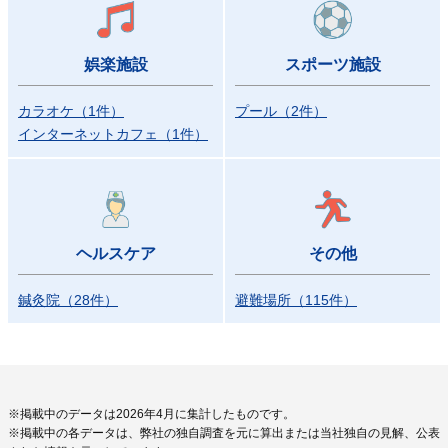
娯楽施設
スポーツ施設
カラオケ
（
1
件）
プール
（
2
件）
インターネットカフェ
（
1
件）
ヘルスケア
その他
鍼灸院
（
28
件）
避難場所
（
115
件）
※掲載中のデータは2026年4月に集計したものです。
※掲載中の各データは、弊社の独自調査を元に算出または当社独自の見解、公表