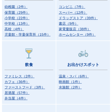
幼稚園
（
2
件）
コンビニ
（
7
件）
保育園
（
29
件）
スーパー
（
12
件）
小学校
（
22
件）
ドラッグストア
（
39
件）
中学校
（
13
件）
書店
（
9
件）
高校
（
4
件）
家電量販店
（
38
件）
児童館・学童保育所
（
15
件）
ホームセンター
（
9
件）
飲食
お出かけスポット
ファミレス
（
2
件）
温泉・スパ
（
6
件）
カフェ
（
36
件）
映画館
（
1
件）
ファーストフード
（
3
件）
水族館
（
2
件）
居酒屋
（
57
件）
弁当屋
（
4
件）