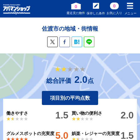
0
0
最近見た物件
お気に入り
保存した条件
メニュー
佐渡市の地域・街情報
★★★★★
★★★★★
2.0
総合評価
点
項目別の平均点数
1.5
2.0
働きやすさ
買い物の便利さ
★★★★★
★★★★★
★★★★★
★★★★★
5.0
1.5
グルメスポットの充実度
娯楽・レジャーの充実度
★★★★★
★★★★★
★★★★★
★★★★★