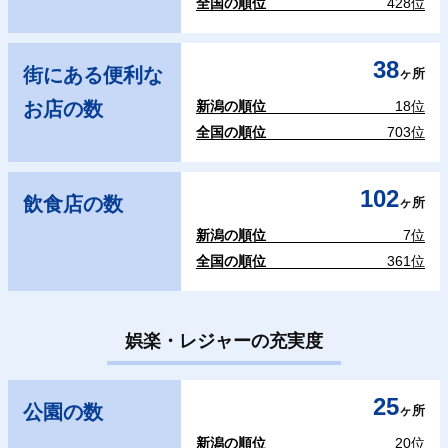
全国の順位
428位
38
街にある便利な
ヶ所
お店の数
新潟の順位
18位
全国の順位
703位
102
飲食店の数
ヶ所
新潟の順位
7位
全国の順位
361位
娯楽・レジャーの充実度
25
公園の数
ヶ所
新潟の順位
20位