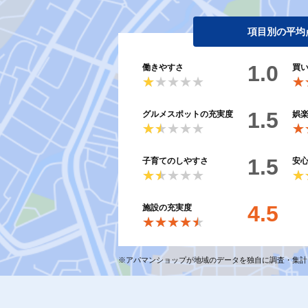
項目別の平均
1.0
働きやすさ
買
★★★★★
★★★★★
★
★
1.5
グルメスポットの充実度
娯
★★★★★
★★★★★
★
★
1.5
子育てのしやすさ
安
★★★★★
★★★★★
★
★
4.5
施設の充実度
★★★★★
★★★★★
※アパマンショップが地域のデータを独自に調査・集計