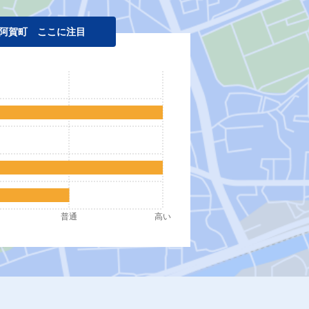
阿賀町 ここに注目
普通
高い