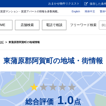
おまかせ物件リクエスト
保存した条
。賃貸マンション・賃貸アパートの情報を多数掲載。
English
簡体中文
繁体
OME
店舗検索
電話で相談
フリーワード検索
賀町
東蒲原郡阿賀町の地域情報
東蒲原郡阿賀町の地域・街情報
★★★★★
★★★★★
1.0
総合評価
点