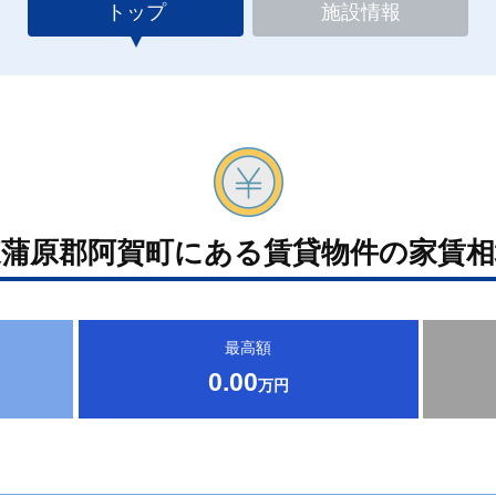
トップ
施設情報
東蒲原郡阿賀町にある賃貸物件の家賃相
最高額
0.00
万円