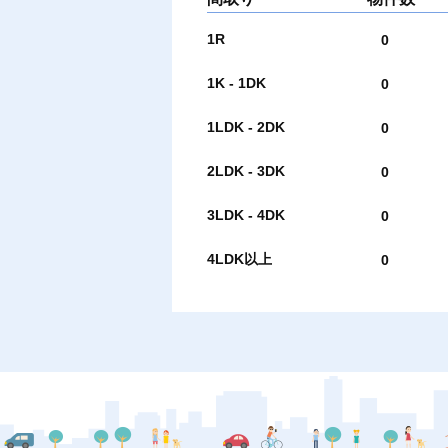
1R
0
1K - 1DK
0
1LDK - 2DK
0
2LDK - 3DK
0
3LDK - 4DK
0
4LDK以上
0