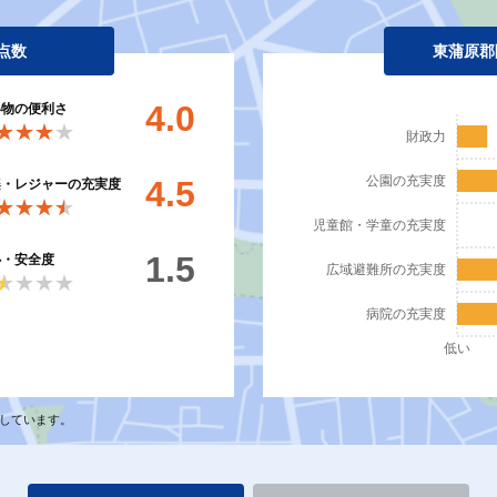
点数
東蒲原郡
4.0
い物の便利さ
★★★★
★★★★
財政力
公園の充実度
4.5
楽・レジャーの充実度
★★★★
★★★★
児童館・学童の充実度
1.5
心・安全度
広域避難所の充実度
★★★★
★★★★
病院の充実度
低い
しています。