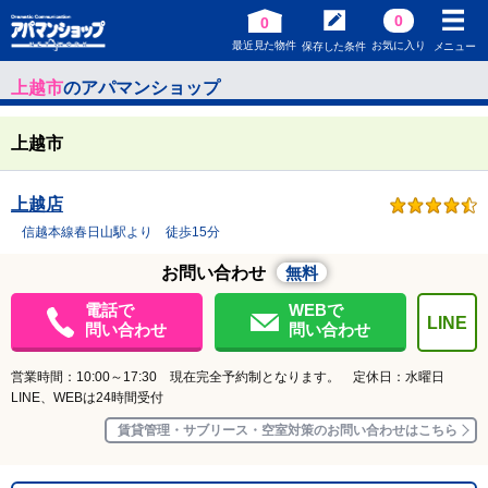
0
0
最近見た物件
お気に入り
保存した条件
メニュー
上越市
のアパマンショップ
上越市
上越店
信越本線春日山駅より 徒歩15分
お問い合わせ
無料
電話で
WEBで
LINE
問い合わせ
問い合わせ
営業時間：10:00～17:30 現在完全予約制となります。 定休日：水曜日
LINE、WEBは24時間受付
賃貸管理・サブリース・空室対策のお問い合わせはこちら